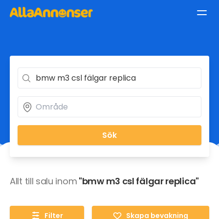
Sök
Allt till salu inom
"bmw m3 csl fälgar replica"
Filter
Skapa bevakning