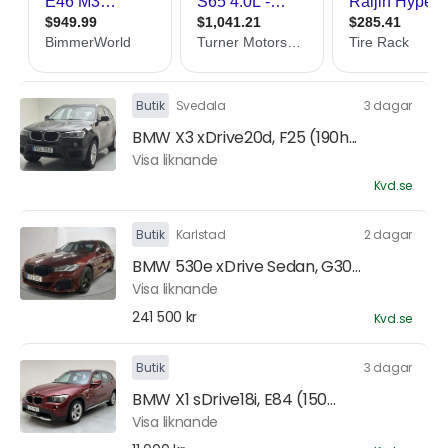
Butik
Svedala
3 dagar
BMW X3 xDrive20d, F25 (190h...
Visa liknande
Kvd.se
Butik
Karlstad
2 dagar
BMW 530e xDrive Sedan, G30...
Visa liknande
241 500 kr
Kvd.se
Butik
3 dagar
BMW X1 sDrive18i, E84 (150...
Visa liknande