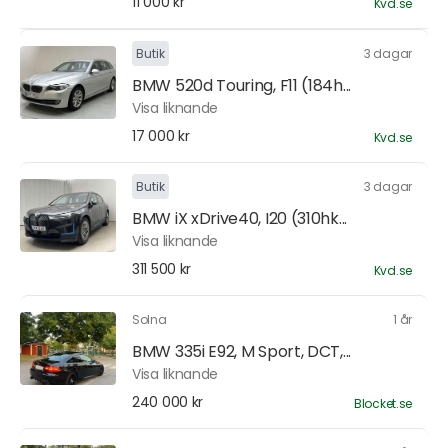
11 000 kr
Kvd.se
Butik
3 dagar
BMW 520d Touring, F11 (184h...
Visa liknande
17 000 kr
Kvd.se
Butik
3 dagar
BMW iX xDrive40, I20 (310hk...
Visa liknande
311 500 kr
Kvd.se
Solna
1 år
BMW 335i E92, M Sport, DCT,...
Visa liknande
240 000 kr
Blocket.se