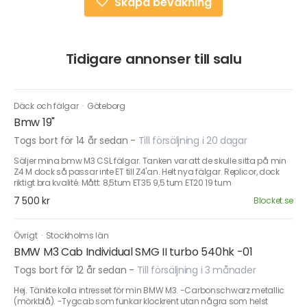
Skapa bevakning
Tidigare annonser till salu
Däck och fälgar
·
Göteborg
Bmw 19"
Togs bort för 14 år sedan
-
Till försäljning i 20 dagar
Säljer mina bmw M3 CSL fälgar. Tanken var att de skulle sitta på min
Z4 M dock så passar inte ET till Z4'an. Helt nya fälgar. Replicor, dock
riktigt bra kvalité. Mått: 8,5tum ET35 9,5 tum ET20 19 tum
7 500 kr
Blocket.se
Övrigt
·
Stockholms län
BMW M3 Cab Individual SMG II turbo 540hk -01
Togs bort för 12 år sedan
-
Till försäljning i 3 månader
Hej. Tänkte kolla intresset för min BMW M3. -Carbonschwarz metallic
(mörkblå). -Tygcab som funkar klockrent utan några som helst