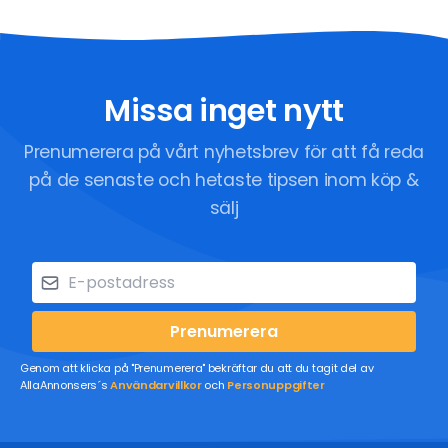
Missa inget nytt
Prenumerera på vårt nyhetsbrev för att få reda
på de senaste och hetaste tipsen inom köp &
sälj
Prenumerera
Genom att klicka på "Prenumerera" bekräftar du att du tagit del av
AllaAnnonsers´s
Användarvillkor
och
Personuppgifter