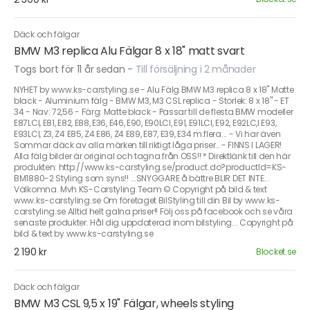
Däck och fälgar
BMW M3 replica Alu Fälgar 8 x 18" matt svart
Togs bort för 11 år sedan
-
Till försäljning i 2 månader
NYHET by www.ks-carstyling.se - Alu Fälg BMW M3 replica 8 x 18" Matte
black - Aluminium fälg - BMW M3, M3 CSL replica - Storlek: 8 x 18" - ET
34 - Nav: 72,56 - Färg: Matte black - Passar till de flesta BMW modeller
E87LCI, E81, E82, E88, E36, E46, E90, E90LCI, E91, E91LCI, E92, E92LC,I E93,
E93LCI, Z3, Z4 E85, Z4 E86, Z4 E89, E87, E39, E34 m.flera... - Vi har även
Sommar däck av alla märken till riktigt låga priser.. - FINNS I LAGER!
Alla fälg bilder är original och tagna från OSS!! * Direktlänk till den här
produkten: http://www.ks-carstyling.se/product.do?productId=KS-
BM1880-2 Styling som syns!! ...SNYGGARE å bättre BLIR DET INTE...
Välkomna. Mvh KS-Carstyling Team © Copyright på bild & text
www.ks-carstyling.se Om företaget BilStyling till din Bil by www.ks-
carstyling.se Alltid helt galna priser!! Följ oss på facebook och se våra
senaste produkter. Hål dig uppdaterad inom bilstyling... Copyright på
bild & text by www.ks-carstyling.se
2 190 kr
Blocket.se
Däck och fälgar
BMW M3 CSL 9,5 x 19" Fälgar, wheels styling