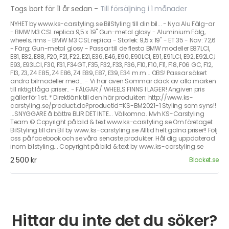
Togs bort för 11 år sedan
-
Till försäljning i 1 månader
NYHET by www.ks-carstyling.se BilStyling till din bil... - Nya Alu Fälg-ar
- BMW M3 CSL replica 9,5 x 19" Gun-metal glosy - Aluminium Fälg,
wheels, rims - BMW M3 CSL replica - Storlek: 9,5 x 19" - ET 35 - Nav: 72,6
- Färg: Gun-metal glosy - Passar till de flesta BMW modeller E87LCI,
E81, E82, E88, F20, F21, F22, E21, E36, E46, E90, E90LCI, E91, E91LCI, E92, E92LC,I
E93, E93LCI, F30, F31, F34GT, F35, F32, F33, F36, F10, F10, F11, F18, F06 GC, F12,
F13, Z3, Z4 E85, Z4 E86, Z4 E89, E87, E39, E34 m.m... OBS! Passar säkert
andra bilmodeller med... - Vi har även Sommar däck av alla märken
till riktigt låga priser.. - FÄLGAR / WHEELS FINNS I LAGER! Angiven pris
gäller för 1 st. * Direktlänk till den här produkten: http://www.ks-
carstyling.se/product.do?productId=KS-BM2021-1 Styling som syns!!
...SNYGGARE å bättre BLIR DET INTE... Välkomna. Mvh KS-Carstyling
Team © Copyright på bild & text www.ks-carstyling.se Om företaget
BilStyling till din Bil by www.ks-carstyling.se Alltid helt galna priser!! Följ
oss på facebook och se våra senaste produkter. Hål dig uppdaterad
inom bilstyling... Copyright på bild & text by www.ks-carstyling.se
2 500 kr
Blocket.se
Hittar du inte det du söker?