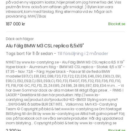
på vad en ny vipparm kostar, höjer priset om jag hinner fixa det. Viss
prutmån finns också om affären går smidigt. :) Byten kan vara
intressant, kom med förslag. Ring eller maila vid ev. frågor och
provkörning. MVH//Elias
187 000 kr
Blocket.se
Däck och fälgar
Alu Fälg BMW M3 CSL replica 8,5x19"
Togs bort för 11 år sedan
-
Till försäljning i 2 månader
NYHET by www.ks-carstyling.se - Alu Fälg BMW M3 CSL replica 8,5 X 19"
Hyper black - Aluminium fälg - BMW M3 CSL replica - Storlek: 8,5 x 19" -
ET 35 - Nav: 72,6 - Färg: Hyper black - Passar till de flesta BMW
modeller E87LCI, E81, E82, E88, F20, F21, F22, E21, E36, E46, E90, E90LCI, E91,
E91LCI, E92, E92LC,I E93, E93LCI, F30, F31, F34GT, F35, F32, F33, F36, F10, F10,
F11, F18, F06 GC, F12, F13, Z3, Z4 E85, Z4 E86, Z4 E89, E87, E39, E34 m.m... - Vi
har även Sommar däck av alla märken till riktigt låga priser.. - FINNS I
LAGER! * Direktlänk till den här produkten: http://www.ks-
carstyling.se/product.do?productId=KS-BM101 Styling som syns!!
...SNYGGARE å bättre BLIR DET INTE... Välkomna. Mvh KS-Carstyling
Team © Copyright på bild & text www.ks-carstyling.se Om företaget
BilStyling till din Bil by www.ks-carstyling.se Alltid helt galna priser!! Följ
oss på facebook och se våra senaste produkter. Hål dig uppdaterad
inom bilstyling... Copyright på bild & text by www.ks-carstyling.se
2 300 kr
Blocket.se