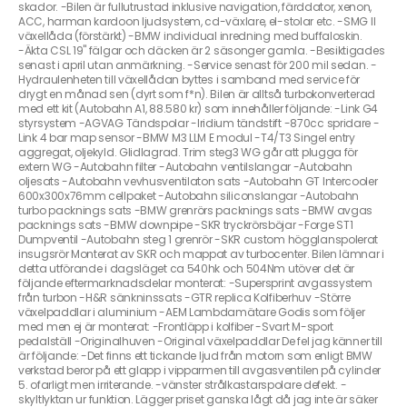
skador. -Bilen är fullutrustad inklusive navigation, färddator, xenon,
ACC, harman kardoon ljudsystem, cd-växlare, el-stolar etc. -SMG II
växellåda (förstärkt) -BMW individual inredning med buffaloskin.
-Äkta CSL 19" fälgar och däcken är 2 säsonger gamla. -Besiktigades
senast i april utan anmärkning. -Service senast för 200 mil sedan. -
Hydraulenheten till växellådan byttes i samband med service för
drygt en månad sen (dyrt som f*n). Bilen är alltså turbokonverterad
med ett kit (Autobahn A1, 88.580 kr) som innehåller följande: -Link G4
styrsystem -AGVAG Tändspolar -Iridium tändstift -870cc spridare -
Link 4 bar map sensor -BMW M3 LLM E modul -T4/T3 Singel entry
aggregat, oljekyld. Glidlagrad. Trim steg3 WG går att plugga för
extern WG -Autobahn filter -Autobahn ventilslangar -Autobahn
oljesats -Autobahn vevhusventilaton sats -Autobahn GT Intercooler
600x300x76mm cellpaket -Autobahn siliconslangar -Autobahn
turbo packnings sats -BMW grenrörs packnings sats -BMW avgas
packnings sats -BMW downpipe -SKR tryckrörsböjar -Forge ST1
Dumpventil -Autobahn steg 1 grenrör -SKR custom högglanspolerat
insugsrör Monterat av SKR och mappat av turbocenter. Bilen lämnar i
detta utförande i dagsläget ca 540hk och 504Nm utöver det är
följande eftermarknadsdelar monterat: -Supersprint avgassystem
från turbon -H&R sänkninssats -GTR replica Kolfiberhuv -Större
växelpaddlar i aluminium -AEM Lambdamätare Godis som följer
med men ej är monterat: -Frontläpp i kolfiber -Svart M-sport
pedalställ -Originalhuven -Original växelpaddlar De fel jag känner till
är följande: -Det finns ett tickande ljud från motorn som enligt BMW
verkstad beror på ett glapp i vipparmen till avgasventilen på cylinder
5. ofarligt men irriterande. -vänster strålkastarspolare defekt. -
skyltlyktan ur funktion. Lägger priset ganska lågt då jag inte är säker