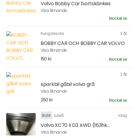
Volvo Bobby Car bortskänkes
Visa liknande
Blocket.se
Kungsbacka
2 år
BOBBY CAR OCH BOBBY CAR VOLVO
Visa liknande
150 kr
Blocket.se
2 år
sparkbil gåbil volvo grå
Visa liknande
250 kr
Blocket.se
Butik
Luleå
Idag
Volvo XC70 II D3 AWD (163hk...
Visa liknande