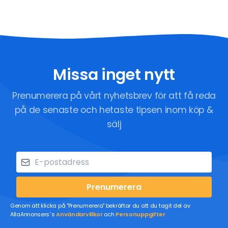
Missa inget nytt
Prenumerera på vårt nyhetsbrev för att få reda
på de senaste och hetaste tipsen inom köp &
sälj
Prenumerera
Genom att klicka på "Prenumerera" bekräftar du att du tagit del av
AllaAnnonsers´s
Användarvillkor
och
Personuppgifter