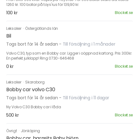
1260 kr. 100 bollar på toys'rus för 139,90 kr.
100 kr
Blocket.se
Leksaker
·
Östergötlands län
Bil
Togs bort för 14 år sedan
-
Till försäljning i 1 månader
Volvo C30, typ som en Bobby car. Ligger i oöppnad kartong. Pris 300kr.
En perfekt julklapp! Ring 0730-646468
0 kr
Blocket.se
Leksaker
·
Skaraborg
Bobby car volvo C30
Togs bort för 14 år sedan
-
Till försäljning i 11 dagar
Ny Volvo C30 Bobby car i låda
500 kr
Blocket.se
Övrigt
·
Jönköping
Bobby car, barnsits Baby björn