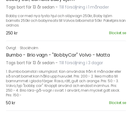
Togs bort för 13 år sedan
-
Till försäljning i 1 månader
Bobby car med nya tysta hjul och släpvagn 250kr, Baby björn
barnsits 250kr och babyinsats till Volvos bilbarnstol 50kr. Paketpris kan
ordnas.
250 kr
Blocket.se
Övrigt
·
Stockholm
Bumbo - Brio vagn - "BobbyCar" Volvo - Matta
Togs bort för 13 år sedan
-
Till försäljning i 3 dagar
1. Bumbo barnstol i skumplast. Kan användas från 4 månader eller
så snart barnet kan hålla upp huvudet. Pris: 200:- 2. Ikea matta till
barnrummet i glada färger. Rosa, rött, gult och orange. Pris: 50:- 3.
Volvo, typ "bobby car". Knappt använd och endast inomhus. Pris:
250:- 4. Brio lära-gå-vagn i svart. I använt, men mycket gott skick.
Pris: 150:-
50 kr
Blocket.se