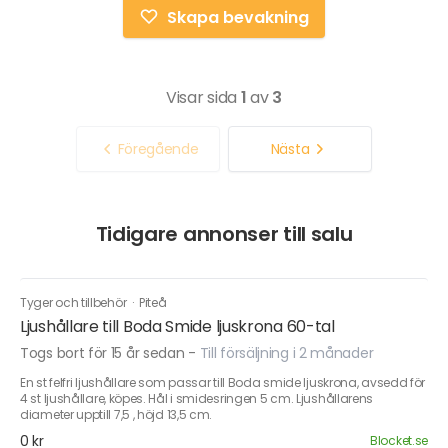
Skapa bevakning
Visar sida
1
av
3
Föregående
Nästa
Tidigare annonser till salu
Tyger och tillbehör
·
Piteå
Ljushållare till Boda Smide ljuskrona 60-tal
Togs bort för 15 år sedan
-
Till försäljning i 2 månader
En st felfri ljushållare som passar till Boda smide ljuskrona, avsedd för
4 st ljushållare, köpes. Hål i smidesringen 5 cm. Ljushållarens
diameter upptill 7,5 , höjd 13,5 cm.
0 kr
Blocket.se