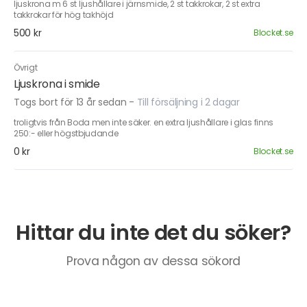
ljuskrona m 6 st ljushållare i järnsmide, 2 st takkrokar, 2 st extra
takkrokar för hög takhöjd
500 kr
Blocket.se
Övrigt
Ljuskrona i smide
Togs bort för 13 år sedan
-
Till försäljning i 2 dagar
troligtvis från Boda men inte säker. en extra ljushållare i glas finns
250:- eller högstbjudande
0 kr
Blocket.se
Hittar du inte det du söker?
Prova någon av dessa sökord