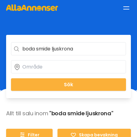
Sök
Allt till salu inom
"boda smide ljuskrona"
Filter
Skapa bevakning