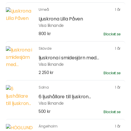
Umeå
1 år
Ljuskrona Lilla Påven
Visa liknande
800 kr
Blocket.se
Skövde
1 år
ljuskrona i smidesjärn med...
Visa liknande
2 250 kr
Blocket.se
Solna
1 år
6 ljushållare till ljuskron...
Visa liknande
500 kr
Blocket.se
Ängelholm
1 år