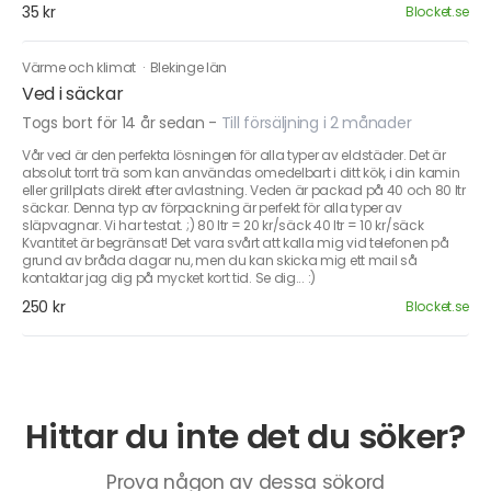
35 kr
Blocket.se
Värme och klimat
·
Blekinge län
Ved i säckar
Togs bort för 14 år sedan
-
Till försäljning i 2 månader
Vår ved är den perfekta lösningen för alla typer av eldstäder. Det är
absolut torrt trä som kan användas omedelbart i ditt kök, i din kamin
eller grillplats direkt efter avlastning. Veden är packad på 40 och 80 ltr
säckar. Denna typ av förpackning är perfekt för alla typer av
släpvagnar. Vi har testat. ;) 80 ltr = 20 kr/säck 40 ltr = 10 kr/säck
Kvantitet är begränsat! Det vara svårt att kalla mig vid telefonen på
grund av bråda dagar nu, men du kan skicka mig ett mail så
kontaktar jag dig på mycket kort tid. Se dig... :)
250 kr
Blocket.se
Hittar du inte det du söker?
Prova någon av dessa sökord