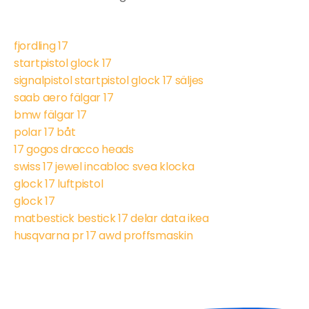
fjordling 17
startpistol glock 17
signalpistol startpistol glock 17 säljes
saab aero fälgar 17
bmw fälgar 17
polar 17 båt
17 gogos dracco heads
swiss 17 jewel incabloc svea klocka
glock 17 luftpistol
glock 17
matbestick bestick 17 delar data ikea
husqvarna pr 17 awd proffsmaskin