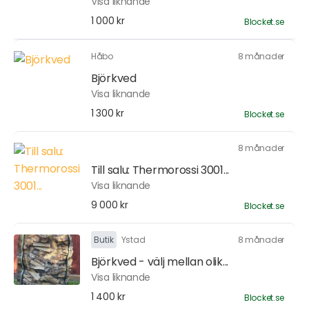
Visa liknande
1 000 kr
Blocket.se
Håbo
8 månader
Björkved
Visa liknande
1 300 kr
Blocket.se
8 månader
Till salu: Thermorossi 3001...
Visa liknande
9 000 kr
Blocket.se
Butik
Ystad
8 månader
Björkved - välj mellan olik...
Visa liknande
1 400 kr
Blocket.se