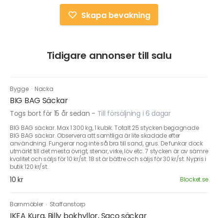
Skapa bevakning
Tidigare annonser till salu
Bygge
·
Nacka
BIG BAG Säckar
Togs bort för 15 år sedan
-
Till försäljning i 6 dagar
BIG BAG säckar. Max 1 300 kg, 1 kubik. Totalt 25 stycken begagnade
BIG BAG säckar. Observera att samtliga är lite skadade efter
användning. Fungerar nog inte så bra till sand, grus. De funkar dock
utmärkt till det mesta övrigt, stenar, virke, löv etc. 7 stycken är av sämre
kvalitet och säljs för 10 kr/st. 18 st är bättre och säljs för 30 kr/st. Nypris i
butik 120 kr/st.
10 kr
Blocket.se
Barnmöbler
·
Staffanstorp
IKEA Kura, Billy bokhyllor, Saco säckar