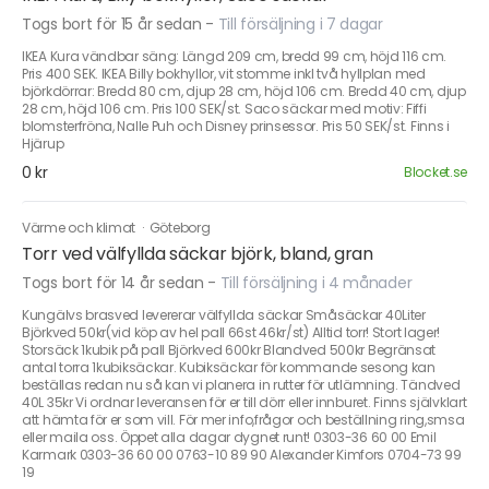
Togs bort för 15 år sedan
-
Till försäljning i 7 dagar
IKEA Kura vändbar säng: Längd 209 cm, bredd 99 cm, höjd 116 cm.
Pris 400 SEK. IKEA Billy bokhyllor, vit stomme inkl två hyllplan med
björkdörrar: Bredd 80 cm, djup 28 cm, höjd 106 cm. Bredd 40 cm, djup
28 cm, höjd 106 cm. Pris 100 SEK/st. Saco säckar med motiv: Fiffi
blomsterfröna, Nalle Puh och Disney prinsessor. Pris 50 SEK/st. Finns i
Hjärup
0 kr
Blocket.se
Värme och klimat
·
Göteborg
Torr ved välfyllda säckar björk, bland, gran
Togs bort för 14 år sedan
-
Till försäljning i 4 månader
Kungälvs brasved levererar välfyllda säckar Småsäckar 40Liter
Björkved 50kr(vid köp av hel pall 66st 46kr/st) Alltid torr! Stort lager!
Storsäck 1kubik på pall Björkved 600kr Blandved 500kr Begränsat
antal torra 1kubiksäckar. Kubiksäckar för kommande sesong kan
beställas redan nu så kan vi planera in rutter för utlämning. Tändved
40L 35kr Vi ordnar leveransen för er till dörr eller innburet. Finns självklart
att hämta för er som vill. För mer info,frågor och beställning ring,smsa
eller maila oss. Öppet alla dagar dygnet runt! 0303-36 60 00 Emil
Karmark 0303-36 60 00 0763-10 89 90 Alexander Kimfors 0704-73 99
19