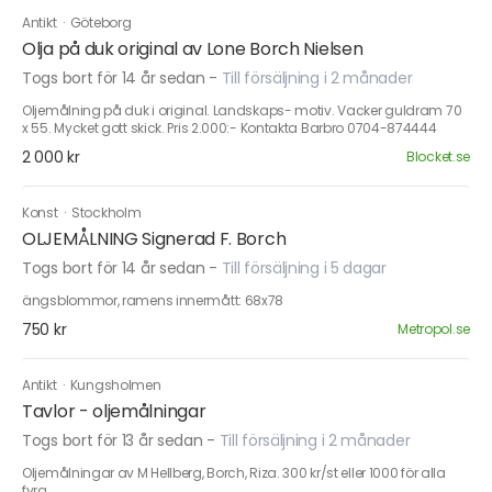
Antikt
·
Göteborg
Olja på duk original av Lone Borch Nielsen
Togs bort för 14 år sedan
-
Till försäljning i 2 månader
Oljemålning på duk i original. Landskaps- motiv. Vacker guldram 70
x 55. Mycket gott skick. Pris 2.000:- Kontakta Barbro 0704-874444
2 000 kr
Blocket.se
Konst
·
Stockholm
OLJEMÅLNING Signerad F. Borch
Togs bort för 14 år sedan
-
Till försäljning i 5 dagar
ängsblommor, ramens innermått: 68x78
750 kr
Metropol.se
Antikt
·
Kungsholmen
Tavlor - oljemålningar
Togs bort för 13 år sedan
-
Till försäljning i 2 månader
Oljemålningar av M Hellberg, Borch, Riza. 300 kr/st eller 1000 för alla
fyra