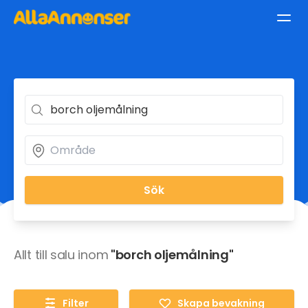
Sök
Allt till salu inom
"borch oljemålning"
Filter
Skapa bevakning