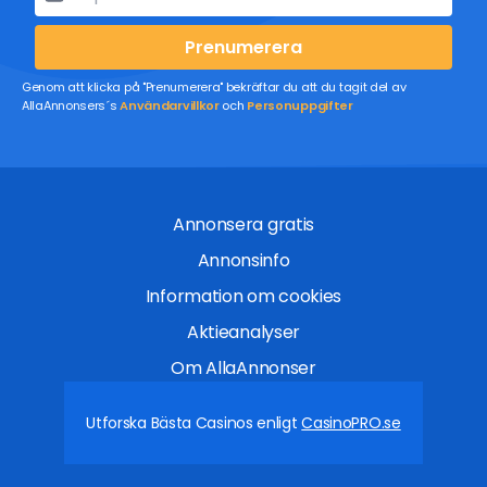
Prenumerera
Genom att klicka på "Prenumerera" bekräftar du att du tagit del av
AllaAnnonsers´s
Användarvillkor
och
Personuppgifter
Annonsera gratis
Annonsinfo
Information om cookies
Aktieanalyser
Om AllaAnnonser
Utforska Bästa Casinos enligt
CasinoPRO.se