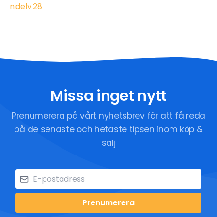
nidelv 28
Missa inget nytt
Prenumerera på vårt nyhetsbrev för att få reda
på de senaste och hetaste tipsen inom köp &
sälj
Prenumerera