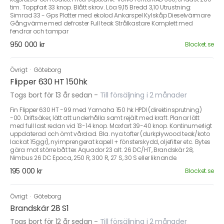
tim. Toppfart 33 knop. Blått skrov. Löa 9,15 Bredd 3,10 Utrustning:
Simrad 33 - Gps Plotter med ekolod Ankarspel Kylskåp Dieselvärmare
Gångvärme med defroster Full teak Strålkastare Komplett med
fendrar och tampar
950 000 kr
Blocket.se
Övrigt
·
Göteborg
Flipper 630 HT 150hk
Togs bort för 13 år sedan
-
Till försäljning i 2 månader
Fin Flipper 630 HT -99 med Yamaha 150 hk HPDI (direktinsprutning)
-00. Driftsäker, lätt att underhålla samt rejält med kraft. Planar lätt
med full last redan vid 13-14 knop. Maxfart 39-40 knop. Kontinumerligt
uppdaterad och ömt vårdad. Bla. nya tofter (durkplywood teak/koto
lackat 15ggr), nyimprengerat kapell + fönsterskydd, oljefilter etc. Bytes
gära mot större båt tex Aquador 23 alt. 26 DC/HT, Brandskär 28,
Nimbus 26 DC Epoca, 250 R, 300 R, 27 S, 30 S eller liknande.
195 000 kr
Blocket.se
Övrigt
·
Göteborg
Brandskär 28 S1
Togs bort för 12 år sedan
-
Till försäljning i 2 månader