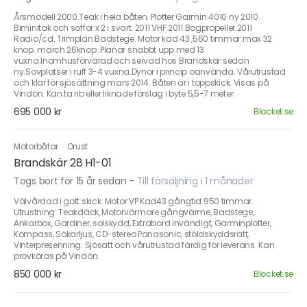
Årsmodell 2000.Teak i hela båten. Plotter Garmin 4010 ny 2010.
Biminitak och soffor x 2 i svart. 2011 VHF.2011 Bogpropeller.2011
Radio/cd. Trimplan.Badstege. Motor kad 43 ,560 timmar.max 32
knop. march 26knop..Planar snabbt upp med 13
vuxna.Inomhusförvarad och servad hos Brandskär sedan
ny.Sovplatser i ruff 3-4 vuxna.Dynor i princip oanvända. Vårutrustad
och klar för sjösättning mars 2014. Båten är i toppskick. Visas på
Vindön. Kan ta rib eller liknade förslag i byte.5,5-7 meter.
695 000 kr
Blocket.se
Motorbåtar
·
Orust
Brandskär 28 H1-01
Togs bort för 15 år sedan
-
Till försäljning i 1 månader
Välvårdad i gott skick. Motor VP Kad43 gångtid 950 timmar.
Utrustning: Teakdäck, Motorvärmare gångvärme, Badstege,
Ankarbox, Gardiner, solskydd, Extrabord invändigt, Garminplotter,
Kompass, Sökarljus, CD-stereo Panasonic, stöldskyddsratt,
Vinterpresenning. Sjösatt och vårutrustad färdig för leverans. Kan
provköras på Vindön.
850 000 kr
Blocket.se