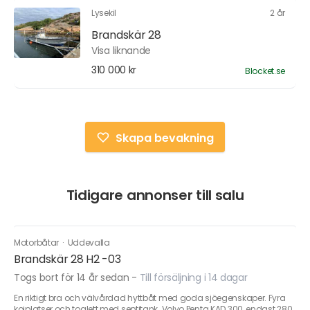
Lysekil
2 år
Brandskär 28
Visa liknande
310 000 kr
Blocket.se
Skapa bevakning
Tidigare annonser till salu
Motorbåtar
·
Uddevalla
Brandskär 28 H2 -03
Togs bort för 14 år sedan
-
Till försäljning i 14 dagar
En riktigt bra och välvårdad hyttbåt med goda sjöegenskaper. Fyra
kojplatser och toalett med septitank. Volvo Penta KAD 300, endast 280