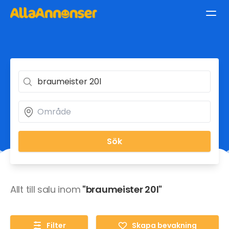
Sök
Allt till salu inom
"braumeister 20l"
Filter
Skapa bevakning