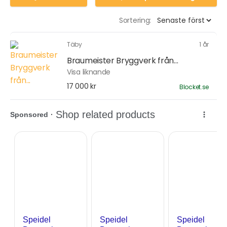
Sortering:
Täby
1 år
Braumeister Bryggverk från...
Visa liknande
17 000 kr
Blocket.se