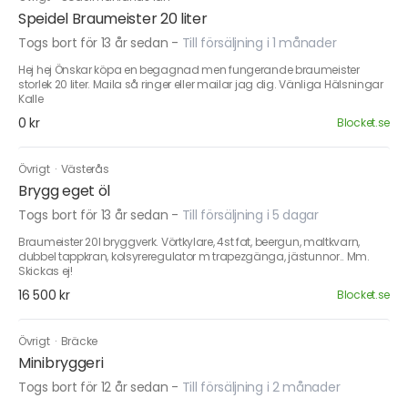
Speidel Braumeister 20 liter
Togs bort för 13 år sedan
-
Till försäljning i 1 månader
Hej hej Önskar köpa en begagnad men fungerande braumeister
storlek 20 liter. Maila så ringer eller mailar jag dig. Vänliga Hälsningar
Kalle
0 kr
Blocket.se
Övrigt
·
Västerås
Brygg eget öl
Togs bort för 13 år sedan
-
Till försäljning i 5 dagar
Braumeister 20l bryggverk. Vörtkylare, 4st fat, beergun, maltkvarn,
dubbel tappkran, kolsyreregulator m trapezgänga, jästunnor.. Mm.
Skickas ej!
16 500 kr
Blocket.se
Övrigt
·
Bräcke
Minibryggeri
Togs bort för 12 år sedan
-
Till försäljning i 2 månader