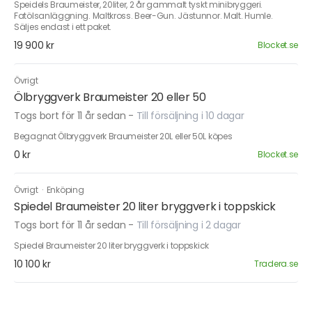
Speidels Braumeister, 20liter, 2 år gammalt tyskt minibryggeri.
Fatölsanläggning. Maltkross. Beer-Gun. Jästunnor. Malt. Humle.
Säljes endast i ett paket.
19 900 kr
Blocket.se
Övrigt
Ölbryggverk Braumeister 20 eller 50
Togs bort för 11 år sedan
-
Till försäljning i 10 dagar
Begagnat Ölbryggverk Braumeister 20L eller 50L köpes
0 kr
Blocket.se
Övrigt
·
Enköping
Spiedel Braumeister 20 liter bryggverk i toppskick
Togs bort för 11 år sedan
-
Till försäljning i 2 dagar
Spiedel Braumeister 20 liter bryggverk i toppskick
10 100 kr
Tradera.se