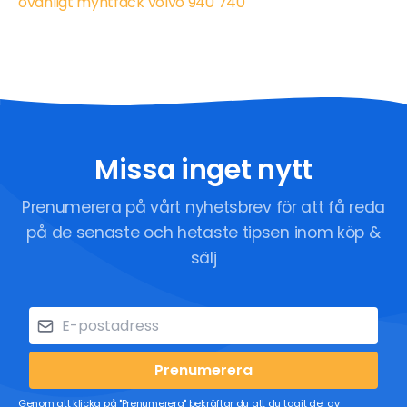
ovanligt myntfack volvo 940 740
Missa inget nytt
Prenumerera på vårt nyhetsbrev för att få reda
på de senaste och hetaste tipsen inom köp &
sälj
Prenumerera
Genom att klicka på "Prenumerera" bekräftar du att du tagit del av