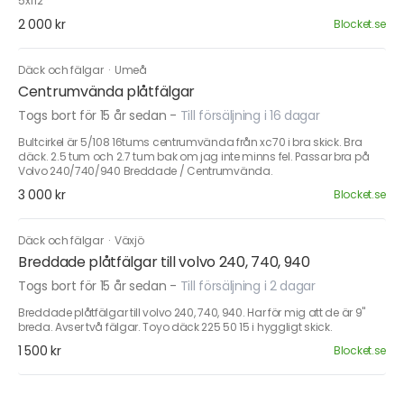
5x112
2 000 kr
Blocket.se
Däck och fälgar
·
Umeå
Centrumvända plåtfälgar
Togs bort för 15 år sedan
-
Till försäljning i 16 dagar
Bultcirkel är 5/108 16tums centrumvända från xc70 i bra skick. Bra
däck. 2.5 tum och 2.7 tum bak om jag inte minns fel. Passar bra på
Volvo 240/740/940 Breddade / Centrumvända.
3 000 kr
Blocket.se
Däck och fälgar
·
Växjö
Breddade plåtfälgar till volvo 240, 740, 940
Togs bort för 15 år sedan
-
Till försäljning i 2 dagar
Breddade plåtfälgar till volvo 240, 740, 940. Har för mig att de är 9"
breda. Avser två fälgar. Toyo däck 225 50 15 i hyggligt skick.
1 500 kr
Blocket.se