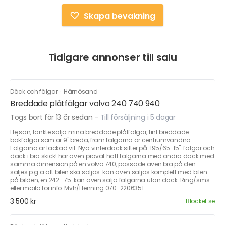
Skapa bevakning
Tidigare annonser till salu
Däck och fälgar
·
Härnösand
Breddade plåtfälgar volvo 240 740 940
Togs bort för 13 år sedan
-
Till försäljning i 5 dagar
Hejsan, tänkte sälja mina breddade plåtfälgar, fint breddade
bakfälgar som är 9" breda, fram fälgarna är centrumvändna.
Fälgarna är lackad vit. Nya vinterdäck sitter på. 195/65-15". fälgar och
däck i bra skick! har även provat haft fälgarna med andra däck med
samma dimension på en volvo 740, passade även bra på den.
säljes p.g.a att bilen ska säljas. kan även säljas komplett med bilen
på bilden, en 242 -75. kan även sälja fälgarna utan däck. Ring/sms
eller maila för info. Mvh/Henning 070-2206351
3 500 kr
Blocket.se