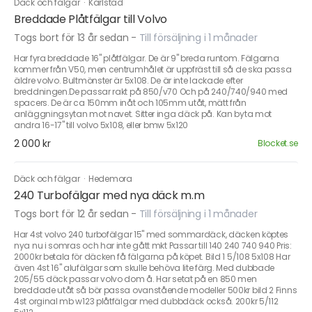
Däck och fälgar
·
Karlstad
Breddade Plåtfälgar till Volvo
Togs bort för 13 år sedan
-
Till försäljning i 1 månader
Har fyra breddade 16" plåtfälgar. De är 9" breda runtom. Fälgarna
kommer från V50, men centrumhålet är uppfräst till så de ska passa
äldre volvo. Bultmönster är 5x108. De är inte lackade efter
breddningen.De passar rakt på 850/v70 Och på 240/740/940 med
spacers. De är ca 150mm inåt och 105mm utåt, mätt från
anläggningsytan mot navet. Sitter inga däck på. Kan byta mot
andra 16-17" till volvo 5x108, eller bmw 5x120
2 000 kr
Blocket.se
Däck och fälgar
·
Hedemora
240 Turbofälgar med nya däck m.m
Togs bort för 12 år sedan
-
Till försäljning i 1 månader
Har 4st volvo 240 turbofälgar 15" med sommardäck, däcken köptes
nya nu i somras och har inte gått mkt Passar till 140 240 740 940 Pris:
2000kr betala för däcken få fälgarna på köpet. Bild 1 5/108 5x108 Har
även 4st 16" alufälgar som skulle behöva lite färg. Med dubbade
205/55 däck passar volvo dom å. Har setat på en 850 men
breddade utåt så bör passa ovanstående modeller 500kr bild 2 Finns
4st orginal mb w123 plåtfälgar med dubbdäck också. 200kr 5/112