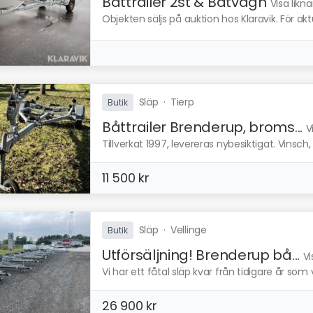
Båttrailer 2st & Båtvagn
Visa likn
Objekten säljs på auktion hos Klaravik. För ak
Släp
·
Tierp
Butik
Båttrailer Brenderup, broms...
V
Tillverkat 1997, levereras nybesiktigat. Vinsch
11 500 kr
Släp
·
Vellinge
Butik
Utförsäljning! Brenderup bå...
Vi
Vi har ett fåtal släp kvar från tidigare år som vi n
26 900 kr