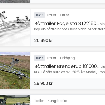
Trailer
·
Orust
Butik
Båttrailer Fogelsta ST22150...
Vis
Köp din båttrailer hos Orust Marin! Vi har trai
35 890 kr
Trailer
·
Linköping
Butik
Båttrailer Brenderup 181000...
Vi
REA! På vårt sista ex av -2025 Års Modell, Bro
29 900 kr
Trailer
·
Kungsbacka