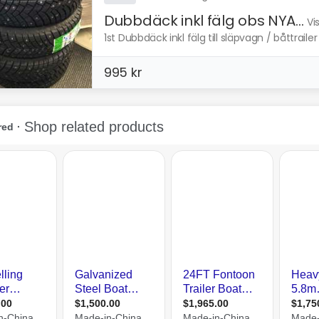
Dubbdäck inkl fälg obs NYA...
Vi
1st Dubbdäck inkl fälg till släpvagn / båttrailer n
995 kr