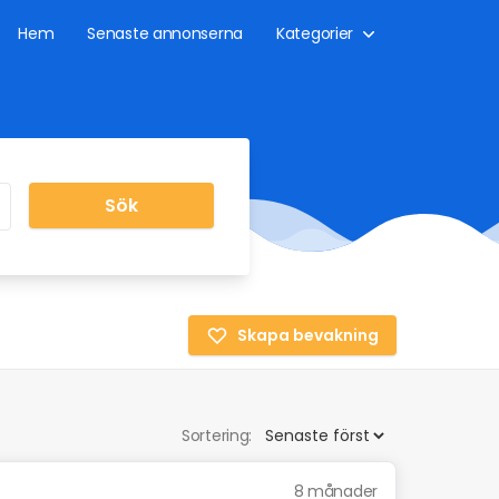
Hem
Senaste annonserna
Kategorier
Sök
Skapa bevakning
Sortering:
8 månader