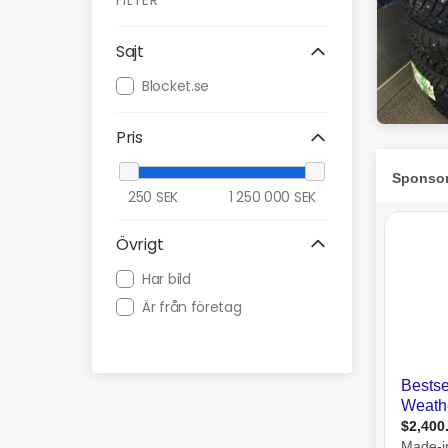
FILTER
Sajt
Blocket.se
Pris
250
SEK
1 250 000
SEK
Övrigt
Har bild
Är från företag