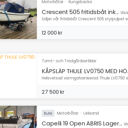
Motorbåtar
·
Kungsbacka
Crescent 505 fritidsbåt ink...
Visa
Säljer vår fritidsbåt Crescent 505 styrpulpet enl
12 000 kr
Tomt- och Trädgårdsartiklar
KÅPSLÄP THULE LV0750 MED HÖ..
Helsvetsad varmgalvaniserad Thule LV0750 slä
27 500 kr
Motorbåtar
·
Leksand
Butik
Capelli 19 Open ABRIS Lager...
Vi