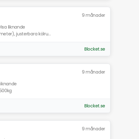
9 månader
Visa liknande
meter), justerbara kölru...
Blocket.se
9 månader
 liknande
1500kg
Blocket.se
9 månader