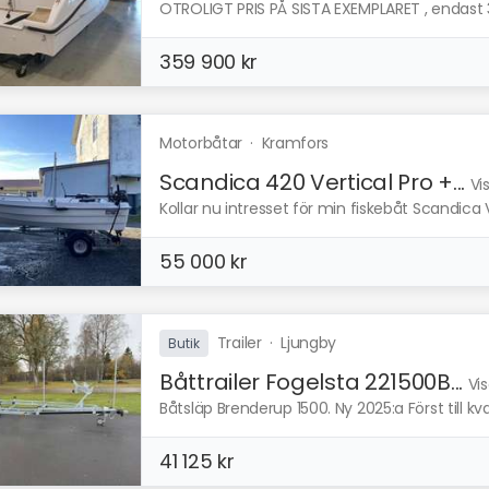
OTROLIGT PRIS PÅ SISTA EXEMPLARET , endast 3
359 900 kr
Motorbåtar
·
Kramfors
Scandica 420 Vertical Pro +...
Vi
Kollar nu intresset för min fiskebåt Scandica V
55 000 kr
Trailer
·
Ljungby
Butik
Båttrailer Fogelsta 221500B...
Vi
Båtsläp Brenderup 1500. Ny 2025:a Först till kva
41 125 kr