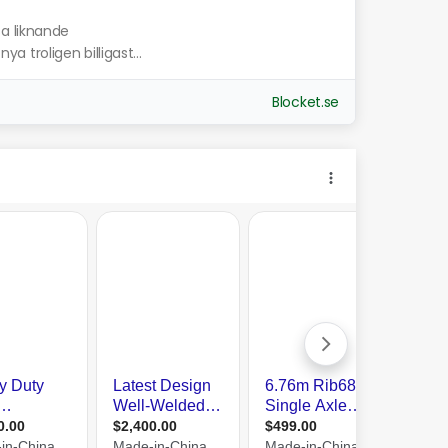
sa liknande
ya troligen billigast...
Blocket.se