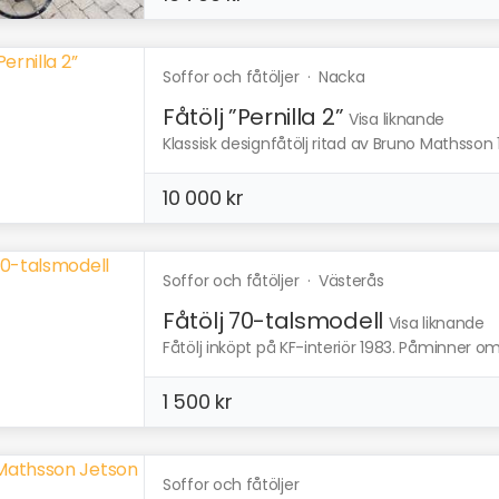
Soffor och fåtöljer
·
Nacka
Fåtölj ”Pernilla 2”
Visa liknande
Klassisk designfåtölj ritad av Bruno Mathsson
10 000 kr
Soffor och fåtöljer
·
Västerås
Fåtölj 70-talsmodell
Visa liknande
Fåtölj inköpt på KF-interiör 1983. Påminner om
1 500 kr
Soffor och fåtöljer