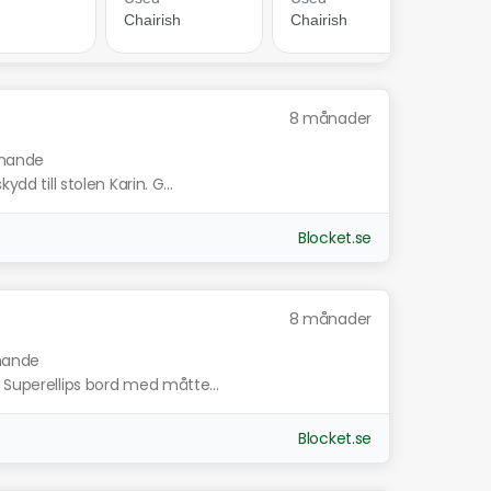
8 månader
iknande
dd till stolen Karin. G...
Blocket.se
8 månader
knande
 Superellips bord med måtte...
Blocket.se