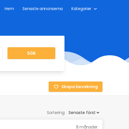
Hem
Senaste annonserna
Kategorier
Sök
Skapa bevakning
Sortering:
8 månader