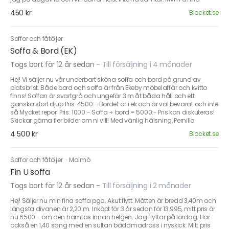
450 kr
Blocket.se
Soffor och fåtöljer
Soffa & Bord (EK)
Togs bort för 12 år sedan
-
Till försäljning i 4 månader
Hej! Vi säljer nu vår underbart sköna soffa och bord på grund av
platsbrist. Både bord och soffa är från Ekeby möbelaffär och kvitto
finns! Soffan är svartgrå och ungefär 3 m åt båda håll och ett
ganska stort djup Pris: 4500:- Bordet är i ek och är väl bevarat och inte
så Mycket repor. Pris: 1000:- Soffa + bord = 5000:- Pris kan diskuteras!
Skickar gärna fler bilder om ni vill! Med vänlig hälsning, Pernilla
4 500 kr
Blocket.se
Soffor och fåtöljer
·
Malmö
Fin U soffa
Togs bort för 12 år sedan
-
Till försäljning i 2 månader
Hej! Säljer nu min fina soffa pga. Akut flytt. Måtten är bredd 3,40m och
längsta divanen är 2,20 m. Inköpt för 3 år sedan för 13.995, mitt pris är
nu 6500:- om den hämtas innan helgen. Jag flyttar på lördag. Har
också en 1,40 säng med en sultan bäddmadrass i nyskick. Mitt pris