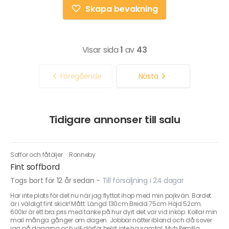
Skapa bevakning
Visar sida
1
av
43
Föregående
Nästa
Tidigare annonser till salu
Soffor och fåtöljer
·
Ronneby
Fint soffbord
Togs bort för 12 år sedan
-
Till försäljning i 24 dagar
Har inte plats för det nu när jag flyttat ihop med min pojkvän. Bordet
är i väldigt fint skick! Mått: Längd 130cm Bredd 75cm Höjd 52cm.
600kr är ett bra pris med tanke på hur dyrt det var vid inköp. Kollar min
mail många gånger om dagen. Jobbar nätter ibland och då sover
jag på dagarna och vill därför helst inte ha samtal. Mvh Pernilla