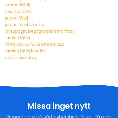
emma fåtölj
seat up fåtölj
jetson fåtölj
jetson fåtölj blocket
prisuppgift begagnad lamino fåtölj
lamino fåtölj
fåtölj usa 75 folke ohlsson dux
lamino fåtölj blocket
stressless fåtölj
Missa inget nytt
Prenumerera på vårt nyhetsbrev för att få reda