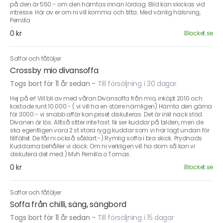
på den är 550:- om den hämtas innan lördag. Bild kan skickas vid
intresse. Hör av er om ni vill komma och titta. Med vänlig hälsning,
Pernilla
0 kr
Blocket.se
Soffor och fåtöljer
Crossby mio divansoffa
Togs bort för 11 år sedan
-
Till försäljning i 30 dagar
Hej på er! Vill bli av med våran Divansoffa från mio, inköpt 2010 och
kostade runt 10.000:- ( vi vill ha en större nämligen) Hämta den gärna
för 3000:- vi snabb affär kan priset diskuteras. Det är inkl nack stöd.
Divanen är lös. Alltså sitter inte fast. Ni ser kuddar på bilden, men de
ska egentligen vara 2 st stora rygg kuddar som vi har lagt undan för
tillfället. De får ni också såklart:-) Rymlig soffa i bra skick. Prydnads
Kuddarna behåller vi dock. Om ni verkligen vill ha dom så kan vi
diskutera det med:) Mvh Pernilla o Tomas.
0 kr
Blocket.se
Soffor och fåtöljer
Soffa från chilli, säng, sängbord
Togs bort för 11 år sedan
-
Till försäljning i 15 dagar