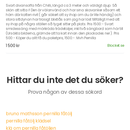
Svart divansoffa från Chilli, längd ca 3 meter och väldigt djup. Så
skön att sitta i! Den är välanvänd och har sina skavanker såsom ett
hörn där katten rivit ( går säkert att sy ihop om du är lite händig) och
stora sittdynan har trasigt blixtlås som jag har löst tillfälligt med att
sy ihop på några ställen så tyget sitter på plats. Pris 1500:- Svart
smidessäng med mörkröda trädetaljer, inkl två sängbord som hör till
(Ursäkta bilderna, glömde att ta kort innan den plockades ner ). Pris
500:- Köper du allt få du paketpris, 1500:-. Mvh Pernilla
1 500 kr
Blocket.se
Hittar du inte det du söker?
Prova någon av dessa sökord
bruno mathsson pernilla fåtölj
pernilla fåtölj klädsel
klä om pernilla fåtöljen