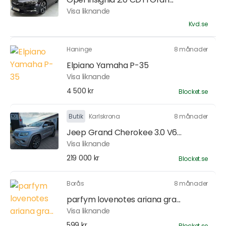
Visa liknande
Kvd.se
Haninge
8 månader
Elpiano Yamaha P-35
Visa liknande
4 500 kr
Blocket.se
Butik
Karlskrona
8 månader
Jeep Grand Cherokee 3.0 V6...
Visa liknande
219 000 kr
Blocket.se
Borås
8 månader
parfym lovenotes ariana gra...
Visa liknande
599 kr
Blocket.se