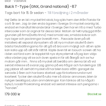
Bilar
·
Västervik
Buick T-Type (GNX, Grand national) -87
Togs bort för 15 år sedan
-
Till försäljning i 2 månader
Hej! Detta är en bil i mycket fint skick, tog själv hem den ifrån Florida för
ca 6 år sen. Jag är den enda ägaren i Sverige. En mycket ovanlig bil,
endast en handfull liknande bilar i Sverige. Den har en V6:a med Turbo
intercooler som är orginal för dessa bilar. Motorn är helt nybyggd ifrån
grunden på firma(kvitto finns) med smidd vev, smidda kolvar och
nya lager och packningar överallt mm... Passade även på att
installera ett separat styrsystem så att nya motorn skulle få dem
bästa förutsättningarna för att gå så bra som möjligt och att en själv
kan kolla upp så allt står rätt till. Köpte även till en toouch screen att ha
i bilen vid färd som är kopplat till nya styrsystemet så jag kan välja
vilka värden jag vill se och även spela in för att återgå och se hur
motorn går mm... Finns så mycket att berätta om denna bil så vid
seriöst intresse så svarar jag gärna på era frågor och funderingar. Då
jag jobbar så oerhört mycket så har bilen bara stått i garaget de
senaste 2 åren och har bara startast upp för kortare rundor runt
kvarteret. Tycker den skulle få rulla mer så därav annonsen, bilen är
nyligen besiktigad, utan anmärkningar. Kan tänkas att ta något i
byte, EJ saab! Provkörning endast vid seriöst intresse och pengarna i
"handen".
179 000 kr
Blocket.se