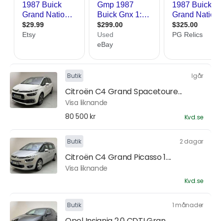
Butik
Igår
Citroën C4 Grand Spacetoure...
Visa liknande
80 500 kr
Kvd.se
Butik
2 dagar
Citroën C4 Grand Picasso 1....
Visa liknande
Kvd.se
Butik
1 månader
Opel Insignia 2.0 CDTI Gran...