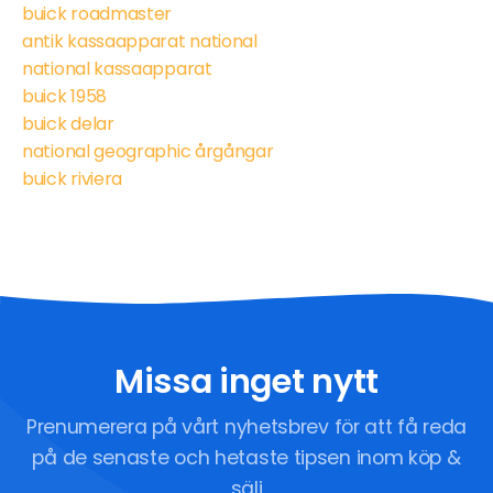
buick roadmaster
antik kassaapparat national
national kassaapparat
buick 1958
buick delar
national geographic årgångar
buick riviera
Missa inget nytt
Prenumerera på vårt nyhetsbrev för att få reda
på de senaste och hetaste tipsen inom köp &
sälj