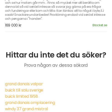
och se hur motorn går mm... Finns så mycket mer att berätta om
denna bil så vid seriöst intresse så svarar jag gärna på era frågor
och funderingar eller kom och titta. Kan tänkas att ta något i byte, EJ
saab! Snackare undanbedes! Provkörning endast vid seriöst intresse
och pengarna i "handen".
169 000 kr
Blocket.se
Hittar du inte det du söker?
Prova någon av dessa sökord
grand danois valpar
buick till salu sverige
buick limited 1958
grand danois omplacering
windy 37 grand mistral