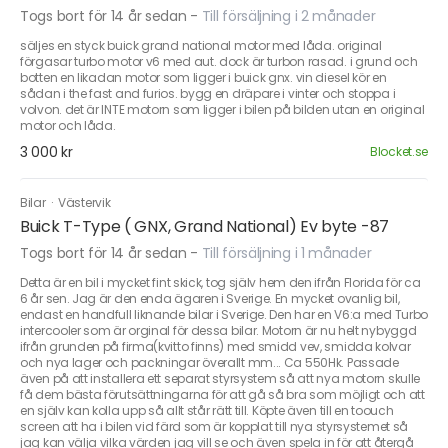
Togs bort för 14 år sedan
-
Till försäljning i 2 månader
säljes en styck buick grand national motor med låda. original
förgasar turbo motor v6 med aut. dock är turbon rasad. i grund och
botten en likadan motor som ligger i buick gnx. vin diesel kör en
sådan i the fast and furios. bygg en dräpare i vinter och stoppa i
volvon. det är INTE motorn som ligger i bilen på bilden utan en original
motor och låda.
3 000 kr
Blocket.se
Bilar
·
Västervik
Buick T-Type ( GNX, Grand National) Ev byte -87
Togs bort för 14 år sedan
-
Till försäljning i 1 månader
Detta är en bil i mycket fint skick, tog själv hem den ifrån Florida för ca
6 år sen. Jag är den enda ägaren i Sverige. En mycket ovanlig bil,
endast en handfull liknande bilar i Sverige. Den har en V6:a med Turbo
intercooler som är orginal för dessa bilar. Motorn är nu helt nybyggd
ifrån grunden på firma(kvitto finns) med smidd vev, smidda kolvar
och nya lager och packningar överallt mm... Ca 550Hk. Passade
även på att installera ett separat styrsystem så att nya motorn skulle
få dem bästa förutsättningarna för att gå så bra som möjligt och att
en själv kan kolla upp så allt står rätt till. Köpte även till en toouch
screen att ha i bilen vid färd som är kopplat till nya styrsystemet så
jag kan välja vilka värden jag vill se och även spela in för att återgå