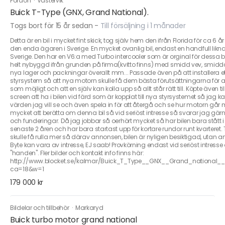
Fordon
·
Västervik
Buick T-Type (GNX, Grand National).
Togs bort för 15 år sedan
-
Till försäljning i 1 månader
Detta är en bil i mycket fint skick, tog själv hem den ifrån Florida för ca 6 å
den enda ägaren i Sverige. En mycket ovanlig bil, endast en handfull likna
Sverige. Den har en V6:a med Turbo intercooler som är orginal för dessa bi
helt nybyggd ifrån grunden på firma(kvitto finns) med smidd vev, smidd
nya lager och packningar överallt mm... Passade även på att installera e
styrsystem så att nya motorn skulle få dem bästa förutsättningarna för a
som möjligt och att en själv kan kolla upp så allt står rätt till. Köpte även ti
screen att ha i bilen vid färd som är kopplat till nya styrsystemet så jag ka
värden jag vill se och även spela in för att återgå och se hur motorn går 
mycket att berätta om denna bil så vid seriöst intresse så svarar jag gär
och funderingar. Då jag jobbar så oerhört mycket så har bilen bara stått 
senaste 2 åren och har bara startast upp för kortare rundor runt kvarteret.
skulle få rulla mer så därav annonsen, bilen är nyligen besiktigad, utan 
Byte kan vara av intresse, EJ saab! Provkörning endast vid seriöst intress
"handen". Fler bilder och kontakt info finns här:
http://www.blocket.se/kalmar/Buick_T_Type__GNX__Grand_national_
ca=18&w=1
179 000 kr
Bildelar och tillbehör
·
Markaryd
Buick turbo motor grand national