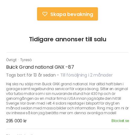
Skapa bevakning
Tidigare annonser till salu
Övrigt
·
Tyresö
Buick Grand national GNX -87
Togs bort för 13 år sedan
-
Till försäljning i 2 månader
Hej ska nu sälja min Buick GNX grand national. Har alltid haft bilen i
garage samt regelbundna servicar för varje säsong. Sitter en original
v6a turbo motor som i sin nuvarande stund har 430 hp och är
genomgången av en motor firma i USA innan jag köpte den hit till
Sverige.Var även med i ett 4 sidors repotage i bilsport för drygt en
månad sedan med massa bilder och information. Ring mig om ni är
av intresse så kan jag berätta mer om denna ovanliga modell
295 000 kr
Blocket.se