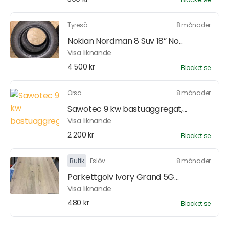
Tyresö
8 månader
Nokian Nordman 8 Suv 18” No...
Visa liknande
4 500 kr
Blocket.se
Orsa
8 månader
Sawotec 9 kw bastuaggregat,...
Visa liknande
2 200 kr
Blocket.se
Butik
Eslöv
8 månader
Parkettgolv Ivory Grand 5G...
Visa liknande
480 kr
Blocket.se