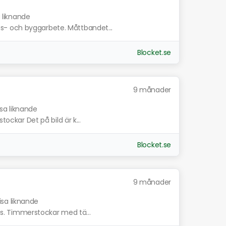
a liknande
s- och byggarbete. Måttbandet...
Blocket.se
9 månader
isa liknande
tockar Det på bild är k...
Blocket.se
9 månader
isa liknande
jes. Timmerstockar med tä...