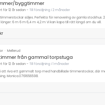
immer/byggtimmer
t för 12 år sedan
-
Till försäljning i 2 månader
immerstockar säljes. Perfekta för renovering av gamla stockhus. 2
 länger: 6 m 6 m 6,4 m 4,2 m Vi kan kapa till rätt längd om du vill.
kr
ror
·
Mellerud
timmer från gammal torpstuga
t för 12 år sedan
-
Till försäljning i 1 månader
på att riva ett gammalt torp med handbillade timmerstockar, där må
ing. Monica.0761656598.