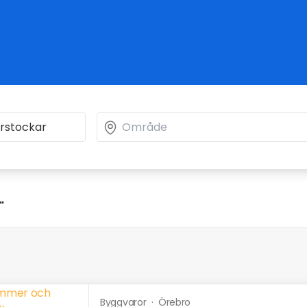
"
Byggvaror
·
Örebro