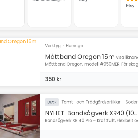
Verktyg
·
Haninge
Måttband Oregon 15m
Visa likna
Måttband Oregon, modell #950MER. För skog
350 kr
Tomt- och Trädgårdsartiklar
·
Söder
Butik
NYHET! Bandsågverk XR40 (10...
Bandsågverk XR 40 Pro – Kraftfullt, Flexibelt och