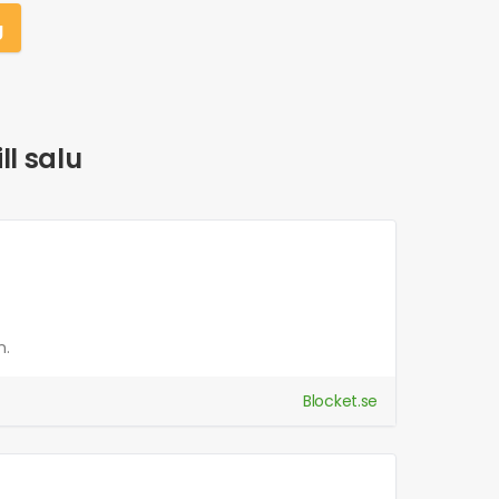
g
ll salu
n.
Blocket.se