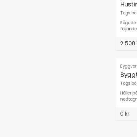
Hust
Togs bor
Sågade t
följande
2 500 
Byggva
Bygg
Togs bor
Håller 
nedtagn
0 kr