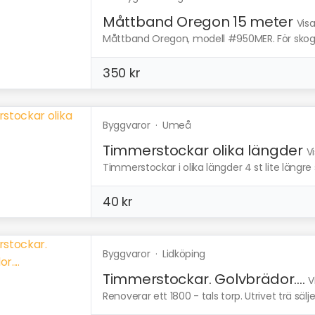
Måttband Oregon 15 meter
Vis
Måttband Oregon, modell #950MER. För skog
350 kr
Byggvaror
·
Umeå
Timmerstockar olika längder
V
Timmerstockar i olika längder 4 st lite längre s
40 kr
Byggvaror
·
Lidköping
Timmerstockar. Golvbrädor....
V
Renoverar ett 1800 - tals torp. Utrivet trä säl