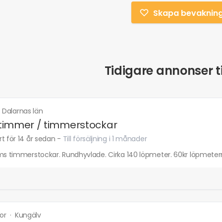
Skapa bevaknin
Tidigare annonser ti
·
Dalarnas län
timmer / timmerstockar
t för 14 år sedan
-
Till försäljning i 1 månader
ums timmerstockar. Rundhyvlade. Cirka 140 löpmeter. 60kr löpmeter
ror
·
Kungälv