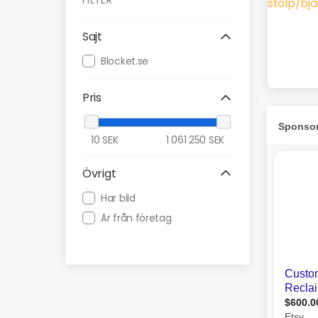
FILTER
Sajt
Blocket.se
Pris
10
SEK
1 061 250
SEK
Övrigt
Har bild
Är från företag