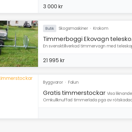
3 000 kr
Skogsmaskiner
·
Krokom
Butik
Timmerboggi Ekovagn telesko..
En svensktillverkad timmervagn med teleskop
21 995 kr
Byggvaror
·
Falun
Gratis timmerstockar
Visa liknand
Omkullknuffad timmerlada pga av rötskadad 