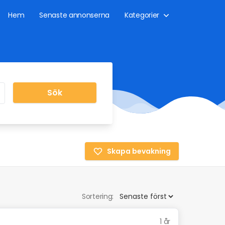
Hem
Senaste annonserna
Kategorier
Sök
Skapa bevakning
Sortering:
1 år