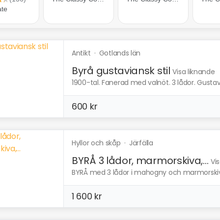
Antikt
·
Gotlands län
Byrå gustaviansk stil
Visa liknande
1900-tal. Fanerad med valnöt. 3 lådor. Gustavia
600 kr
Hyllor och skåp
·
Järfälla
BYRÅ 3 lådor, marmorskiva,...
Vi
BYRÅ med 3 lådor i mahogny och marmorskiva i
1 600 kr