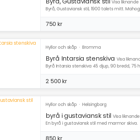
Byrå, Gustaviansk stil
Visa liknande
Byrå, Gustaviansk stil, 1900 talets mitt. Mah
750 kr
Hyllor och skåp
·
Bromma
Byrå Intarsia stenskiva
Visa liknan
Byrå Intarsia stenskiva 45 djup, 90 bredd, 75 hö
2 500 kr
Hyllor och skåp
·
Helsingborg
byrå i gustaviansk stil
Visa liknande
En byrå i gustaviansk stil med marmor skiva.
850 kr