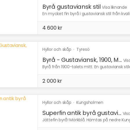
Byrå gustaviansk stil
Visa liknande
En mycket fin byrå i gustaviansk stil från kvali
4 600 kr
Hyllor och skåp
·
Tyresö
Byrå - Gustaviansk, 1900, M...
Vis
Byrå från 1900-talets mitt. En gustaviansk stil
2 000 kr
Hyllor och skåp
·
Kungsholmen
Superfin antik byrå gustavi...
Vis
Jättefin byrå! Mörkblå. Hämtas på nedre Kun