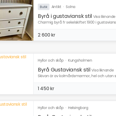
Antikt
·
Solna
Butik
Byrå i gustaviansk stil
Visa liknande
Charmig byrå fr sekelskiftet 1900 i gustavians
2 600 kr
Hyllor och skåp
·
Kungsholmen
Byrå Gustaviansk stil
Visa liknande
Skivan är av kolmårdsmarmor, hel och utan s
1 450 kr
Hyllor och skåp
·
Helsingborg