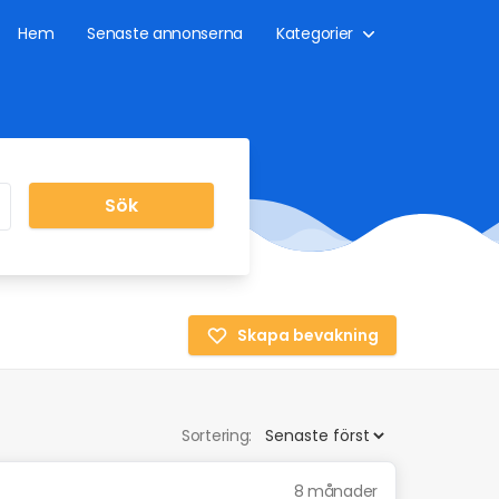
Hem
Senaste annonserna
Kategorier
Sök
Skapa bevakning
Sortering:
8 månader