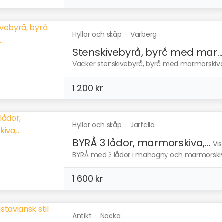
Hyllor och skåp
·
Varberg
Stenskivebyrå, byrå med mar..
Vacker stenskivebyrå, byrå med marmorskiva i g
1 200 kr
Hyllor och skåp
·
Järfälla
BYRÅ 3 lådor, marmorskiva,...
Vi
BYRÅ med 3 lådor i mahogny och marmorskiva i
1 600 kr
Antikt
·
Nacka