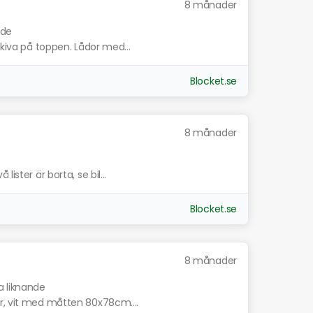
8 månader
nde
skiva på toppen. Lådor med...
Blocket.se
8 månader
ister är borta, se bil...
Blocket.se
8 månader
a liknande
r, vit med måtten 80x78cm....