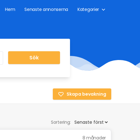
Hem
Senaste annonserna
Kategorier
Sök
Skapa bevakning
Sortering:
8 månader