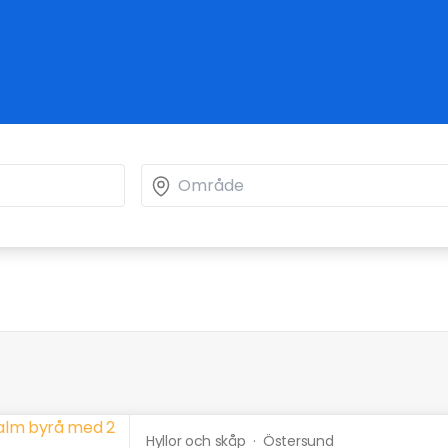
Hyllor och skåp
·
Östersund