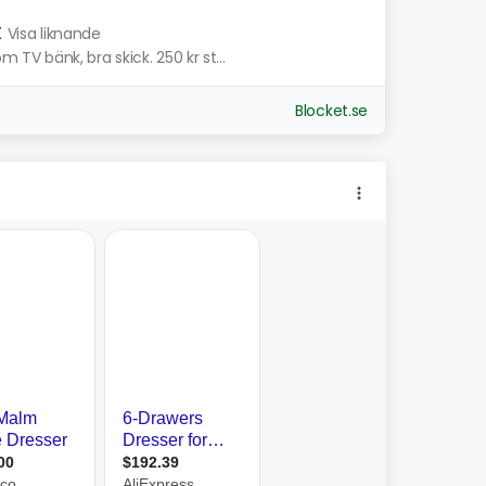
t
Visa liknande
V bänk, bra skick. 250 kr st...
Blocket.se