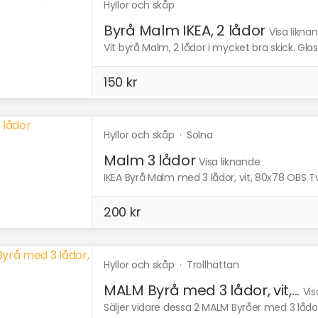
Hyllor och skåp
Byrå Malm IKEA, 2 lådor
Visa likna
Vit byrå Malm, 2 lådor i mycket bra skick. Gla
150 kr
Hyllor och skåp
·
Solna
Malm 3 lådor
Visa liknande
IKEA Byrå Malm med 3 lådor, vit, 80x78 OBS Två l
200 kr
Hyllor och skåp
·
Trollhättan
MALM Byrå med 3 lådor, vit,...
Vis
Säljer vidare dessa 2 MALM Byråer med 3 lådo