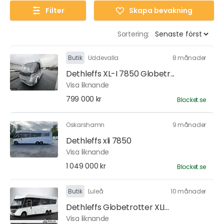
Filter
Skapa bevakning
Sortering:
Butik
Uddevalla
8 månader
Dethleffs XL-I 7850 Globetr...
Visa liknande
799 000 kr
Blocket.se
Oskarshamn
9 månader
Dethleffs xli 7850
Visa liknande
1 049 000 kr
Blocket.se
Butik
Luleå
10 månader
Dethleffs Globetrotter XLI...
Visa liknande