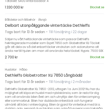
Totalvikt: 5400 Antal bäddar: 4
1 330 000 kr
Blocket.se
Båtdelar och tillbehör
·
Älvsjö
Delbart utanpåliggande vintertäcke Dethleffs
Togs bort för 13 år sedan
-
Till försäljning i 22 dagar
Säljer nu vårt heltäckande vintertäcke som passar Dethleffs
helintegrerade modeller som Esprit 7850 och Globetrotter XLI Täcket
går att dela av så det enbart täcker vindrutan och sidorrutorna alt
ända ner till hjulen om man vill använda hela täcket. Nypris: 7500 SEK
2 700 kr
Blocket.se
Husbilar
·
Håbo
Dethleffs Globetrotter XLi 7850 Långbädd
Togs bort för 13 år sedan
-
Till försäljning i 2 månader
Dethleffs Globetrotter XLi 7850 -2012, uttagen 1:a Juni 2012! Nu har du
möjlighet att köpa en husbil med nybilskänsla, som är redo för dig
som vill använda bilen året om och utnyttja den för vintercamping
eller sommarbruk. Bilen har dubbade vinterdäck och fungerar
utmärkt att köra i vinterväglag. Bilen är gjord för vinterbruk med bl.a.
dubbla, golv, separat duschkabin som också fungerar som torkskåp