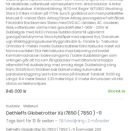
för skidkläder, vattenburet värmesystem mm. Antal bäddar: 4 Antal
bältade platser: 4 Mätarställning: 1670 mil. Regnr: WTU932 Utrustning:
Stora 3.0 liters motorn på 177Hk. Euro 5 godkänd och med partikelfilter.
Manuell 6-växlad låda. Airbag förare Airbag passagerare Farthållare
Färddator Backkamera Stereo med DVD AC i bildelen, AC i bodelen,
Alde, vattenburen värme med gasoldrift eller 1-3KW - 230V el.
Dubbelgolv med ALKO chassie Dubbla dörrar till uppvärmt
garage/lastutrymme, Stora kylskåpet med separat frys, Gasdriven
ugn Mörkläggningsjalusier Myggnätsdörr &- fönster &- Takluckor
Omnistor 6-meters markis Dubbla batterier Extra taklucka i taket vid
främre sovdelen Stor Heki taklucka med belysning vid bordet
Komfortmadrasser i bakre sängarna / bakre dubbelsängen som
antingen går att ha som långbäddar med lättanvänd trappa
alternativt hel dubbelsäng med smidig stege. Dubbelsäng säng
fram 200x150cm Stödben bak Eldrivet insteg Automatisk
parabolanläggning Led tv Kan köras på B körkort Totalvikt: 5000 kg
Längd: 8.4 meter Bredd: 2.33 meter Höjd: 3.1 meter Annonsören vill inte
störas av telefonsäljare.
845 000 kr
Blocket.se
Husbilar
·
Mellerud
Dethleffs Globetrotter XLi i7850 ( 7850 ) -11
Togs bort för 13 år sedan
-
Till försäljning i 2 månader
Dethleffs Globetrotter XLi i7850 ( 7850 ) -11 Årsmodell: 2011