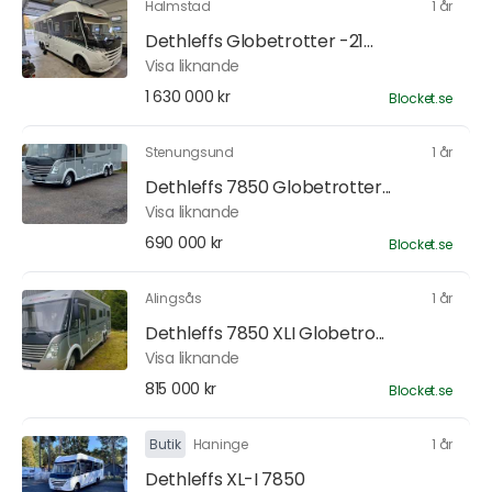
Halmstad
1 år
Dethleffs Globetrotter -21...
Visa liknande
1 630 000 kr
Blocket.se
Stenungsund
1 år
Dethleffs 7850 Globetrotter...
Visa liknande
690 000 kr
Blocket.se
Alingsås
1 år
Dethleffs 7850 XLI Globetro...
Visa liknande
815 000 kr
Blocket.se
Butik
Haninge
1 år
Dethleffs XL-I 7850