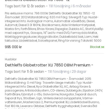
Togs bort för 12 år sedan
-
Till försäljning i 6 månader
Pris exklusive moms: 796 000kr Dethleffs Globetrotter XLI 7850 -12
Årsmodell: 2012 Mätarställning: 620 mil Färg: Silvergrå Typ: Husbil-
integrerad Info: Avdragbar moms, Automatisk växellåda, Diesel,
Automat, Diesel 3.0l 180hk, Backkamera, Alde Vinterkomfortpaket,
Markis 6m, Farthållare, Elhiss förare, Elspeglar, Dubbla AC, Stort Kylskåp
med separat frys, Gasspis, 19" Led tv med DVD, Formsydda Mattor,
Mörkläggningsjalusier, Myggnätsdörr, Dubbelbädd bak, Larm, Heki
takluckor, Läderklädsel, Solcellspanel, Ring för visning Totalvikt: 5000
995 000 kr
Blocket.se
Husbilar
Dethleffs Globetrotter XLI 7850 DBM Premium -
Togs bort för 11 år sedan
-
Till försäljning i 29 dagar
Dethleffs Globetrotter XLI 7850 DBM Premium - Årsmodell: 2015
Mätarställning: 0 mil Färg: Travertin biege metallic Typ: Husbil-
integrerad Info: Diesel, Nya Globetrotter XLI, AC, Airbag förare &
passagerare, Antisladdsystem, CD-stereo, Dubbelgolv, Elpatron 240V,
Farthållare, Fjärrstyrt c-lås, Golvvärme, Navigator, Separat dusch,
Separat frys, Stödben, Ugn, Vinterisolerad avloppstank, Värme-
vattenburen, Masterclass 2, Premiumpaket XLI, Läderklädsel Burano,
Fiat 180 Hk, Leverans Oktober, Dethleffs trygghetspaket, Svensksåld