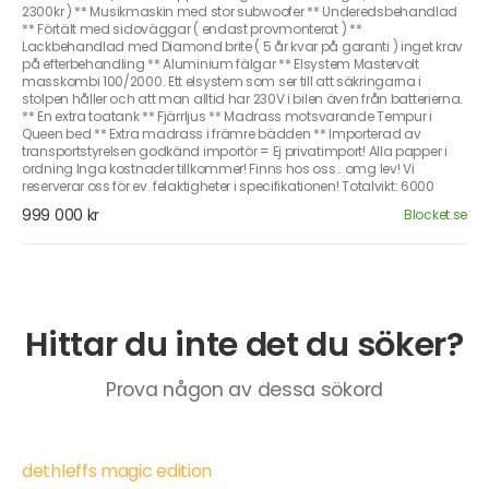
2300kr ) ** Musikmaskin med stor subwoofer ** Underedsbehandlad
** Förtält med sidoväggar ( endast provmonterat ) **
Lackbehandlad med Diamond brite ( 5 år kvar på garanti ) inget krav
på efterbehandling ** Aluminium fälgar ** Elsystem Mastervolt
masskombi 100/2000. Ett elsystem som ser till att säkringarna i
stolpen håller och att man alltid har 230V i bilen även från batterierna.
** En extra toatank ** Fjärrljus ** Madrass motsvarande Tempur i
Queen bed ** Extra madrass i främre bädden ** Importerad av
transportstyrelsen godkänd importör = Ej privatimport! Alla papper i
ordning Inga kostnader tillkommer! Finns hos oss.. omg lev! Vi
reserverar oss för ev. felaktigheter i specifikationen! Totalvikt: 6000
999 000 kr
Blocket.se
Hittar du inte det du söker?
Prova någon av dessa sökord
dethleffs magic edition