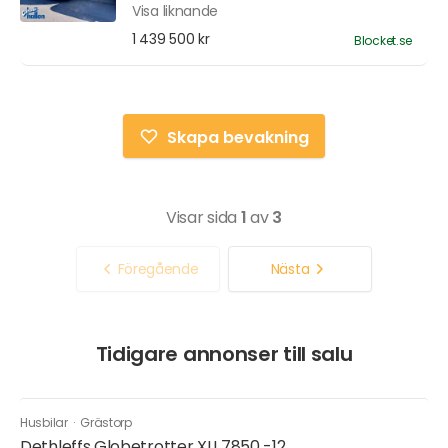
Visa liknande
1 439 500 kr
Blocket.se
Skapa bevakning
Visar sida
1
av
3
Föregående
Nästa
Tidigare annonser till salu
Husbilar
·
Grästorp
Dethleffs Globetrotter XLI 7850 -12