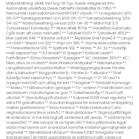
Mätarställning: 2848 mil Färg: Vit Typ: Husbil-integrerad Info:
Automatisk växellåda, Diesel, Dethleffs Globetrotter XLi 7850 **
Premiumbil i bamseformat med MYCKET utrustn. ** 1:a regdatum 2011-
05-01** Fabriksgarantier t.o.m 2013-05-01 ** Senaste besiktning 2012-
04-03 ** Nästa besiktning senast 2013-04-30 ** Motor Fiat 3, 0
T'urbodiesel ( Kamkedja )** Motor effekt 157hk ** Växellåda Automatic
( går även att växla manuellt ) ** Totalvikt 5000 ** Tjänstevikt 4552**
Max Lastvikt 448 ** Bäddar antal 4 ** Åkplatser (inkl förare) 4 ** Längd
cm 848 ** Bredd cm 230 ** Höjd cm 285 ** Värme Alde vattenvärme
** Färskvattentank 120L ** Spilltank 90L ** Markis ** AC X2 ** Kylskåp
med separat frys ** El Fönster** El Speglar** Klädsel Läder**
Farthållare ** Elhiss förarplats** Elspeglar ** AC i bodelen 230V** AC i
bilen, drivs av motorn** Alde Vinterkomfortpaket ** Heki takluckor **
Langetterade Formsydda Mattor ** Mörkläggningsjalusier Fönster
dörr & takluckor** Myggnätsdörr &- fönster &- Takluckor ** Stort
Kylskåp med separat frys ** Gasspis ** Gasugn ** 2* 19" Led TV
mpeg4 med DVD och uttag för kort ** Dragkrok ** Förstärkt framvagn
** Markis ** Fällbara hyllor i garaget ** TV- antenn ** Inbrottslarm och
skyddslarm mot alla typer av gas ** Säkerhetsskåp ** Dusch på
utsidan ** Gasoluttag på utsidan ** Solpanel 100W med regulator ** 1
extra P10 gasolflaska ** Gasolomkopplare för automatisk omkoppling
mellan gasflaskorna ** Kraschsensor ** Mörka köksluckor ( vita
originalluckorna finns också ) ** Brandsläckare ** Original plåtfälgar
till vinterdäck. Vi har inte lagt på vinterdäck på dessa. ** Lastramp för
moped/MC ** Alla lampor är av typen LED ** Extra påkostade Aguti
stolar med värme och svankstöd samt fler inställningsmöjligheter än
originalet ** Skinnklädsel vit/brun** Pioneer F20BT Navigator med
Backkamera ( en färsk uppdatering av kartorna ingår, värde ca