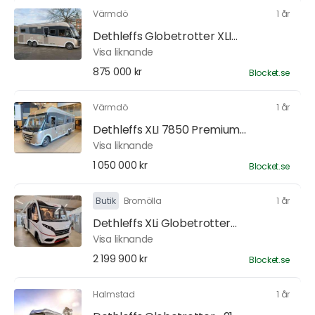
Värmdö
1 år
Dethleffs Globetrotter XLI...
Visa liknande
875 000 kr
Blocket.se
Värmdö
1 år
Dethleffs XLI 7850 Premium...
Visa liknande
1 050 000 kr
Blocket.se
Butik
Bromölla
1 år
Dethleffs XLi Globetrotter...
Visa liknande
2 199 900 kr
Blocket.se
Halmstad
1 år