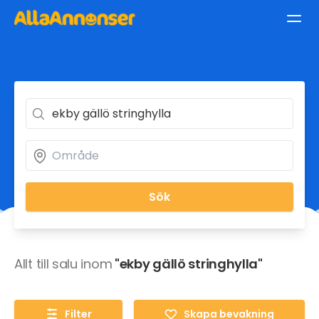
Sök
Allt till salu inom
"ekby gällö stringhylla"
Filter
Skapa bevakning