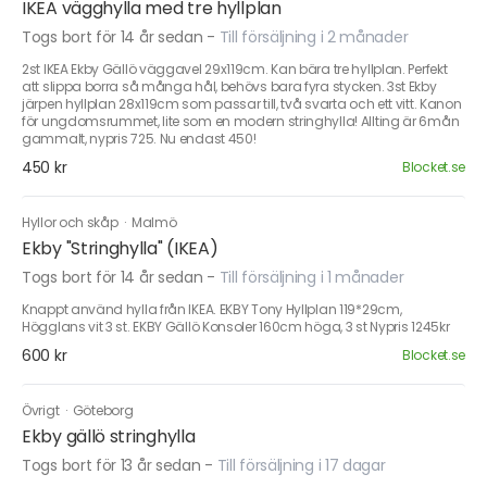
IKEA vägghylla med tre hyllplan
Togs bort för 14 år sedan
-
Till försäljning i 2 månader
2st IKEA Ekby Gällö väggavel 29x119cm. Kan bära tre hyllplan. Perfekt
att slippa borra så många hål, behövs bara fyra stycken. 3st Ekby
järpen hyllplan 28x119cm som passar till, två svarta och ett vitt. Kanon
för ungdomsrummet, lite som en modern stringhylla! Allting är 6mån
gammalt, nypris 725. Nu endast 450!
450 kr
Blocket.se
Hyllor och skåp
·
Malmö
Ekby "Stringhylla" (IKEA)
Togs bort för 14 år sedan
-
Till försäljning i 1 månader
Knappt använd hylla från IKEA. EKBY Tony Hyllplan 119*29cm,
Högglans vit 3 st. EKBY Gällö Konsoler 160cm höga, 3 st Nypris 1245kr
600 kr
Blocket.se
Övrigt
·
Göteborg
Ekby gällö stringhylla
Togs bort för 13 år sedan
-
Till försäljning i 17 dagar