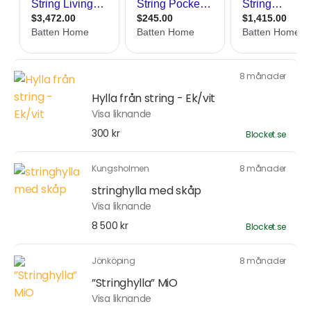
8 månader
Hylla från string - Ek/vit
Visa liknande
300 kr
Blocket.se
Kungsholmen
8 månader
stringhylla med skåp
Visa liknande
8 500 kr
Blocket.se
Jönköping
8 månader
”Stringhylla” MiO
Visa liknande