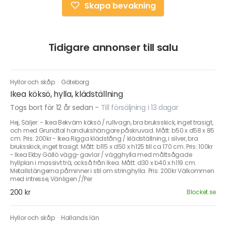
Skapa bevakning
Tidigare annonser till salu
Hyllor och skåp
·
Göteborg
Ikea köksö, hylla, klädställning
Togs bort för 12 år sedan
-
Till försäljning i 13 dagar
Hej, Säljer: - Ikea Bekväm köksö / rullvagn, bra bruksskick, inget trasigt,
och med Grundtal handukshängare påskruvad. Mått: b50 x d58 x 85
cm. Pris: 200kr - Ikea Rigga klädstång / klädställning, i silver, bra
bruksskick, inget trasigt. Mått: b115 x d50 x h125 till ca 170 cm. Pris: 100kr
- Ikea Ekby Gällö vägg-gavlar / vägghylla med måttsågade
hyllplan i massivt trä, också från Ikea. Mått: d30 x b40 x h119 cm.
Metallstängerna påminner i stil om stringhylla. Pris: 200kr Välkommen
med intresse, Vänligen //Per
200 kr
Blocket.se
Hyllor och skåp
·
Hallands län