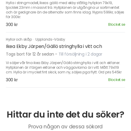
Hylla i stringmodell, Ikeas gällö med ekby ståtlig hyllplan 79x19,
tjocklek 23mm i massivt trä. Hyllplanen är utgångna ur sortimentet
och är gedignare än de alternativ som finns idag. Nypris 599kr, säljes
för 300kr.
300 kr
Blocket.se
Hyllor och skåp
·
Upplands-Väsby
Ikea Ekby Järpen/Gällö stringhylla i vitt och
Togs bort för 12 år sedan
-
Till försäljning i 2 dagar
Vi säljer vår fina ikea Ekby Järpen/Gällö stringhylla i vitt och ekfaner.
Hyllplanen är i färgen ekfaner och väggavlarna är i vitt. Mått 79x119
cm. Hylla är i mycket fint skick, som ny, säljes pga flytt. Ord pris 545kr
300 kr
Blocket.se
Hittar du inte det du söker?
Prova någon av dessa sökord