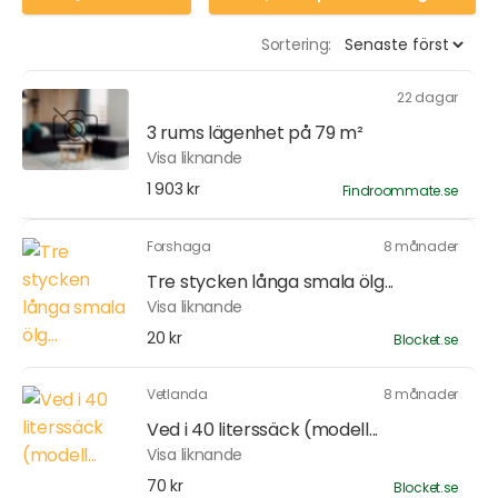
Sortering:
22 dagar
3 rums lägenhet på 79 m²
Visa liknande
1 903 kr
Findroommate.se
Forshaga
8 månader
Tre stycken långa smala ölg...
Visa liknande
20 kr
Blocket.se
Vetlanda
8 månader
Ved i 40 literssäck (modell...
Visa liknande
70 kr
Blocket.se