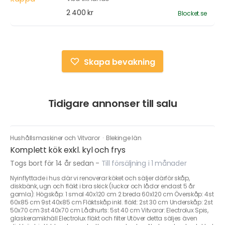
2 400 kr
Blocket.se
Skapa bevakning
Tidigare annonser till salu
Hushållsmaskiner och Vitvaror
·
Blekinge län
Komplett kök exkl. kyl och frys
Togs bort för 14 år sedan
-
Till försäljning i 1 månader
Nyinflyttade i hus där vi renoverar köket och säljer därför skåp,
diskbänk, ugn och fläkt i bra skick (luckor och lådor endast 5 år
gamla): Högskåp: 1 smal 40x120 cm 2 breda 60x120 cm Överskåp: 4st
60x85 cm 9st 40x85 cm Fläktskåp inkl. fläkt: 2st 30 cm Underskåp: 2st
50x70 cm 3st 40x70 cm Lådhurts: 5st 40 cm Vitvaror: Electrolux Spis,
glaskeramikhäll Electrolux fläkt och filter Utöver detta säljes även