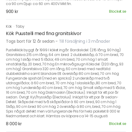
ca 90 cm Djup: ca 60 cm 400V Mkt fin.
900 kr
Blocket.se
Kök
·
Täby
Kök Puustelli med fina granitskivor
Togs bort för 12 år sedan
-
Till försäljning i 3 månader
Pustellikök byggt år 1999 I köket ingår: Bardiskdel: (215 lång, 90 hög)
Granitskiva 215 cm lång, 64 cm bred. 2 dubbelskåp, à 70 cm bred, 70
cm hög 1 skåp med 5 lådor, 49 cm bred, 70 cm hög 1 smalt
vinställskåp, 20 bred, 70 hög En mikrovågsugn Köksdel: (320 lång, 93
cm hög) Granitskiva 320 cm lång, 60 cm bred med nedfälld
dubbeldiskho samt blandare Ett överskåp 80 cm bred, 70 cm hög
Fungerande spishäll (med en spricka) 2 underskåp med två
utdragslådor, à 60 cm bred, 70 cm hög 1 slaskskåp ,80 cm bred, 70
cm hög 1 underskåp 40 cm bred, 70 cm hög Smalt skåp med 5 lådor,
16 cm bred, 70 cm hög Diskmaskin (Electrolux). Inköpt för ett par år
sedan. Övrigt: Kyl/frysskåp (Electrolux). Inköpt för ett par år sedan-
Defekt. Skåpsdel med två skåpslådor à 60 cm bred, 90 cm hög 1
Skåp, 90 cm bred 90 cm hög 2 överskåp à 80 cm, bred, 70 cm hög
Spis något defekt men väl fungerande Pris för hela paketet 8 000 kr
Nedmonterat och klart. Hämtas av köpare ca 14-15 augusti
8 000 kr
Blocket.se