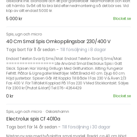
diskbänk inkl. blandare och ett par garderober. Nedmonterat och klart
att hämta. Svårt att ta bra bild efter nedmontering så det bör ses. Vid
köp av allt endast 5000 kr.
5 000 kr
Blocket.se
Spis, ugn och micro
40 Cm Smal Spis Omkopplingsbar 230/400 V
Togs bort för 11 år sedan
-
Till försäljning i 8 dagar
Endast Telefon Svar Ej Sms/Mail. Endast Telefon Svar Ej Sms/Mail.
================== Lite Använd Smal Electrolux Spis i Gott
Skick. Spisen Har Vanlig Grillugn Med Grillfunktion. Allting Fungerar
Felfritt. Plåtar & Ugnsgaller Medföljer. Mått:Bredd 40 cm. Djup 60 cm.
Höjd justerbar. Spisen Går Att Koppla Till Både 1 Fas 230 V & Även 2/3
Fas 400 V. För Tillfället Kopplad På 1 Fas 220 V Med Stickkontakt. Säljes
För 2300 kr (Prutat & klart) Tel:076-4264429
0 kr
Blocket.se
Spis, ugn och micro
·
Oskarshamn
Electrolux spis Cf 4010a
Togs bort för 14 år sedan
-
Till försäljning i 30 dagar
Nästan ny spis med två plattor, smal modell. Bredd: ca 40 cm Höjd: