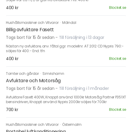
400 kr
Blocket.se
Hushållsmaskiner och Vitvaror
·
Mölndal
Billig avfuktare Fasett
Togs bort för 15 år sedan
-
Till försäljning i 13 dagar
Nästan ny avfuktare, anv. fåtal ggr. modellnr. AT 2012 CD Nypris 790:-
säljes för 400:- End. tfn
400 kr
Blocket.se
Tomter och gårdar
·
Simrishamn
Avfuktare och Motorsåg
Togs bort för 15 år sedan
-
Till försäljning i 1 månader
Avfuktare Fasett 400W, Knappt använd 1000kr Motorsåg Partner P351XT
bensindriven, Knappt använd Nypris 2000kr säljes för 700kr
700 kr
Blocket.se
Hushållsmaskiner och Vitvaror
·
Östermalm
Portabel luftkonditionering