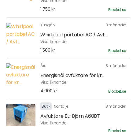
Visa liknande
1 750 kr
Blocket.se
Kungälv
8 månader
Whirlpool portabel AC / Avf...
Visa liknande
1 500 kr
Blocket.se
Åre
8 månader
Energisnål avfuktare för kr...
Visa liknande
4 000 kr
Blocket.se
Butik
Norrtälje
8 månader
Avfuktare EL-Björn A60BT
Visa liknande
Blocket.se