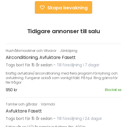
Skapa bevakning
Tidigare annonser till salu
Hushållsmaskiner och Vitvaror
·
Jönköping
Airconditioning, Avfuktare Fasett
Togs bort för 15 år sedan
-
Till försäljning i 7 dagar
Kraftig avfuktare/airconditioning med flera program för kylning och
avfuktning. Fungerar också som vanligt fläkt. På hjul. Ring gärna för
fler frågor
950 kr
Blocket.se
Tomter och gårdar
·
Värmdö
Avfuktare Fasett
Togs bort för 15 år sedan
-
Till försäljning i 24 dagar
Säljer vår ca 1 1/2 år gamla avfuktare. Pris: 400 kr