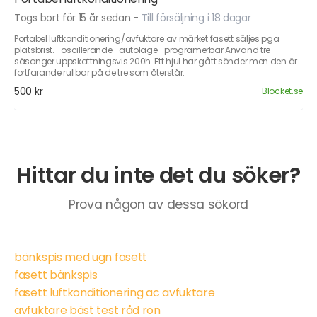
Togs bort för 15 år sedan
-
Till försäljning i 18 dagar
Portabel luftkonditionering/avfuktare av märket fasett säljes pga
platsbrist. -oscillerande -autoläge -programerbar Använd tre
säsonger uppskattningsvis 200h. Ett hjul har gått sönder men den är
fortfarande rullbar på de tre som återstår.
500 kr
Blocket.se
Hittar du inte det du söker?
Prova någon av dessa sökord
bänkspis med ugn fasett
fasett bänkspis
fasett luftkonditionering ac avfuktare
avfuktare bäst test råd rön