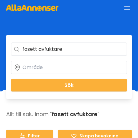
Sök
Allt till salu inom
"fasett avfuktare"
Filter
Skapa bevakning