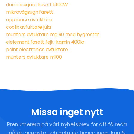
dammsugare fasett 1400W
mikrovågsugn fasett
appliance avfuktare
coolix avfuktare jula
munters avfuktare mg 90 med hygrostat
elelement fasett fejk-kamin 400kr
point electronics avfuktare
munters avfuktare m100
Missa inget nytt
Prenumerera på vårt nyhetsbrev för att få reda
på de senaste och hetaste tipsen inom köp &