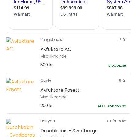
Kungsbacka
2 år
Avfuktare AC
Visa liknande
500 kr
Blocket.se
Gävle
8 år
Avfuktare Fasett
Visa liknande
200 kr
ABC-Annons.se
Härryda
8 månader
Duschkabin - Svedbergs