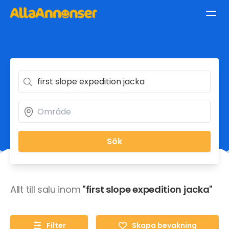
Sök
Allt till salu inom
"first slope expedition jacka"
Filter
Skapa bevakning