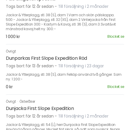
Togs bort för 12 år sedan
-
Till försäljning i 2 månader
Jackor & Ytterplagg, stl. 38 (S), dam 1.Varm och skön pälskappa.
500:- Jackor & Ytterplagg, stl. 32 (XS), dam 2.Vinterjacka från First
Slope Expedition 300:- Kostym & Kavaj, stl. 36 (S), dam 3.Svart&vit
mönstrad kavaj.helt ny. 300:-
1 000 kr
Blocket.se
Övrigt
Dunparkas First Slope Expedition Röd
Togs bort för 13 år sedan
-
Till försäljning i 23 dagar
Jackor & Ytterplagg, stl. 38 (S), dam Felköp använd två gånger. Som
ny. 1 200:-
0 kr
Blocket.se
Övrigt
·
Österåker
Dunjacka First Slope Expedition
Togs bort för 12 år sedan
-
Till försäljning i 2 månader
Jackor & Ytterplagg, stl. 54 (L), herr Dunjacka First Slope Expedition
Använd några gånger. Mycket fint skick, så gott som nyskick. Nypris