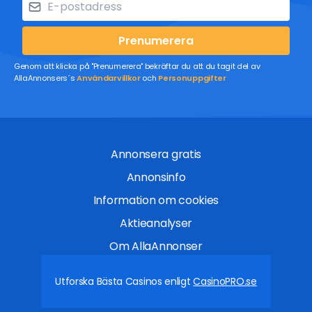
Prenumerera
Genom att klicka på "Prenumerera" bekräftar du att du tagit del av
AllaAnnonsers´s
Användarvillkor
och
Personuppgifter
Annonsera gratis
Annonsinfo
Information om cookies
Aktieanalyser
Om AllaAnnonser
Utforska Bästa Casinos enligt
CasinoPRO.se