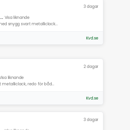
3 dagar
..
Visa liknande
ed snygg svart metalliclack...
Kvd.se
2 dagar
Visa liknande
metalliclack, redo för båd...
Kvd.se
3 dagar
..