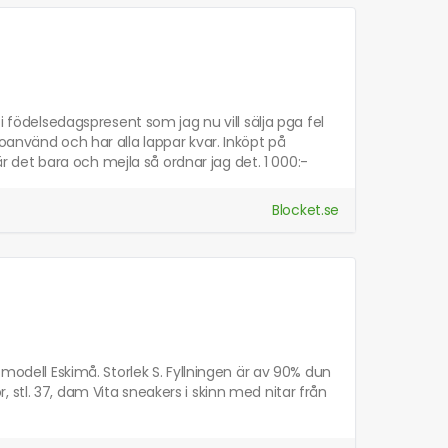
i födelsedagspresent som jag nu vill sälja pga fel
oanvänd och har alla lappar kvar. Inköpt på
 är det bara och mejla så ordnar jag det. 1 000:-
Blocket.se
 modell Eskimå. Storlek S. Fyllningen är av 90% dun
stl. 37, dam Vita sneakers i skinn med nitar från