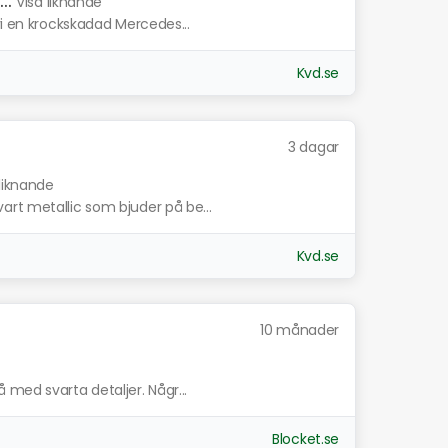
Visa liknande
vi en krockskadad Mercedes...
Kvd.se
3 dagar
 liknande
rt metallic som bjuder på be...
Kvd.se
10 månader
med svarta detaljer. Någr...
Blocket.se