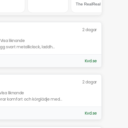
2 dagar
Visa liknande
g svart metalliclack, laddh...
Kvd.se
2 dagar
Visa liknande
rar komfort och körglädje med...
Kvd.se