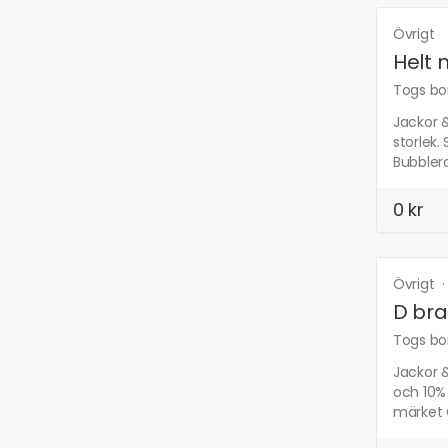
Övrigt
Helt 
Togs bor
Jackor &
storlek.
Bubblero
0 kr
Övrigt
D bra
Togs bor
Jackor &
och 10% 
märket G