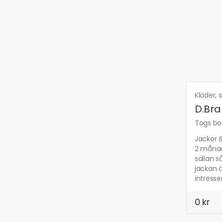
Kläder,
D.Bra
Togs bor
Jackor &
2 månade
sällan s
jackan ä
intress
0 kr