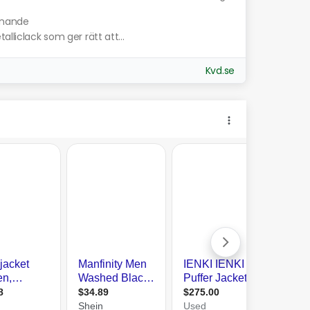
iknande
lliclack som ger rätt att...
Kvd.se