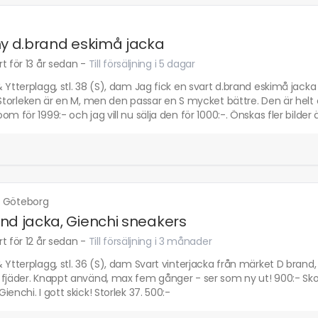
ny d.brand eskimå jacka
t för 13 år sedan
-
Till försäljning i 5 dagar
 Ytterplagg, stl. 38 (S), dam Jag fick en svart d.brand eskimå jacka 
 Storleken är en M, men den passar en S mycket bättre. Den är helt 
om för 1999:- och jag vill nu sälja den för 1000:-. Önskas fler bilder
·
Göteborg
nd jacka, Gienchi sneakers
t för 12 år sedan
-
Till försäljning i 3 månader
 Ytterplagg, stl. 36 (S), dam Svart vinterjacka från märket D brand,
fjäder. Knappt använd, max fem gånger - ser som ny ut! 900:- Skor, 
ienchi. I gott skick! Storlek 37. 500:-