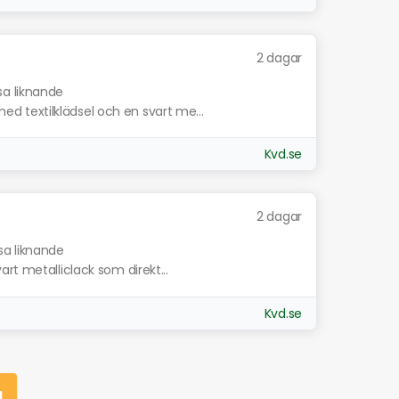
2 dagar
sa liknande
 textilklädsel och en svart me...
Kvd.se
2 dagar
sa liknande
rt metalliclack som direkt...
Kvd.se
g