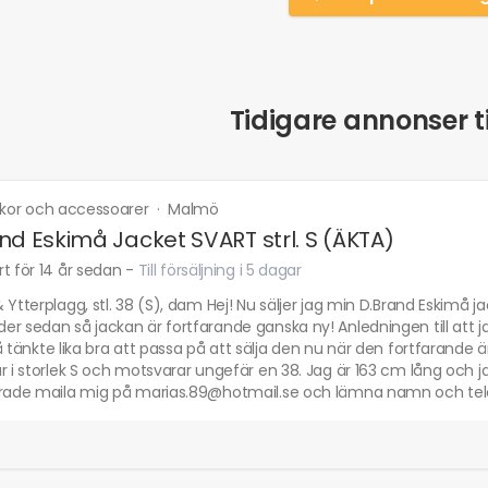
Tidigare annonser ti
 skor och accessoarer
·
Malmö
nd Eskimå Jacket SVART strl. S (ÄKTA)
t för 14 år sedan
-
Till försäljning i 5 dagar
 Ytterplagg, stl. 38 (S), dam Hej! Nu säljer jag min D.Brand Eskimå ja
r sedan så jackan är fortfarande ganska ny! Anledningen till att ja
å tänkte lika bra att passa på att sälja den nu när den fortfarande är
r i storlek S och motsvarar ungefär en 38. Jag är 163 cm lång och j
erade maila mig på marias.89@hotmail.se och lämna namn och tel