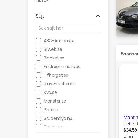
FILTER
Sajt
ABC-Annons.se
Bilweb.se
Blocket.se
Findroommate.se
Hifitorget.se
Ibuywesell.com
Kvd.se
Monster.se
Plick.se
Studentlya.nu
Traidy.se