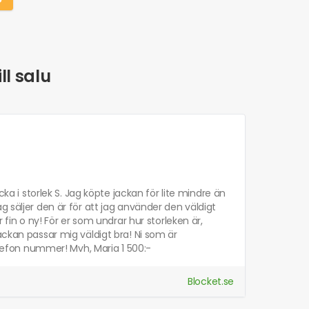
ll salu
cka i storlek S. Jag köpte jackan för lite mindre än
g säljer den är för att jag använder den väldigt
 fin o ny! För er som undrar hur storleken är,
ackan passar mig väldigt bra! Ni som är
efon nummer! Mvh, Maria 1 500:-
Blocket.se