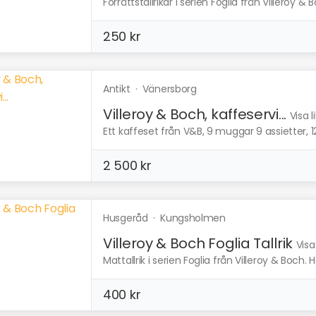
Förrättstallrikar i serien Foglia från Villeroy & 
250 kr
Antikt
·
Vänersborg
Villeroy & Boch, kaffeservi...
Visa 
Ett kaffeset från V&B, 9 muggar 9 assietter, 12 
2 500 kr
Husgeråd
·
Kungsholmen
Villeroy & Boch Foglia Tallrik
Visa
Mattallrik i serien Foglia från Villeroy & Boch. H
400 kr