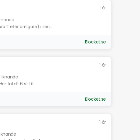
1 år
iknande
f eller bringare) i seri...
Blocket.se
1 år
 liknande
r totalt 6 st till...
Blocket.se
1 år
liknande