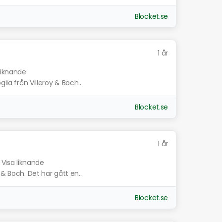
Blocket.se
1 år
liknande
lia från Villeroy & Boch...
Blocket.se
1 år
Visa liknande
 & Boch. Det har gått en...
Blocket.se