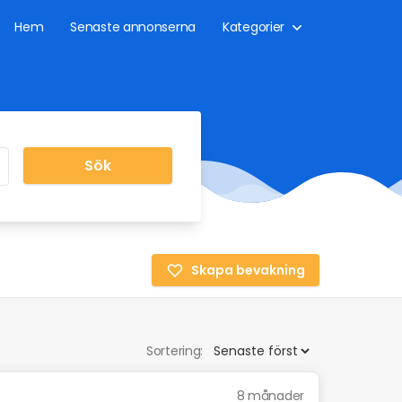
Hem
Senaste annonserna
Kategorier
Sök
Skapa bevakning
Sortering:
8 månader