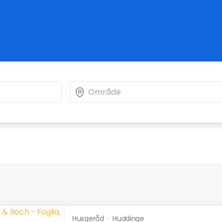
Husgeråd
·
Huddinge