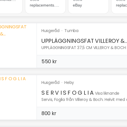
Husgeråd
·
Tumba
UPPLÄGGNINGSFAT VILLEROY &..
UPPLÄGGNINGSFAT 37,5 CM VILLEROY & BOCH 
550 kr
Husgeråd
·
Heby
S E R V I S F O G L I A
Visa liknande
Servis, Foglia från Villeroy & Boch. Helvit med
800 kr