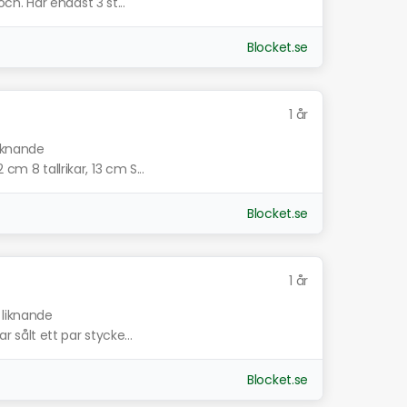
Boch. Har endast 3 st...
Blocket.se
1 år
liknande
cm 8 tallrikar, 13 cm S...
Blocket.se
1 år
 liknande
ar sålt ett par stycke...
Blocket.se