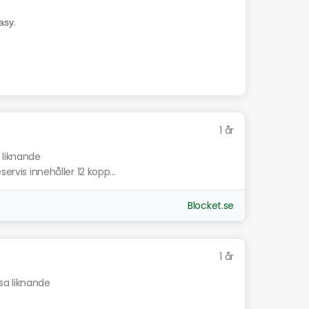
1 år
 liknande
ervis innehåller 12 kopp...
Blocket.se
1 år
sa liknande