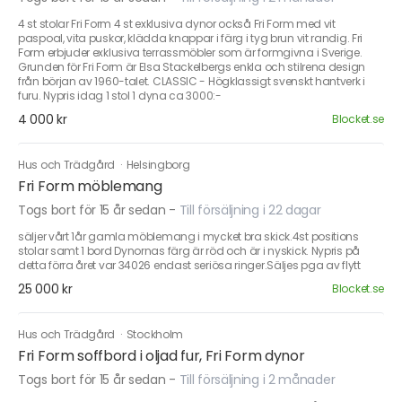
4 st stolar Fri Form 4 st exklusiva dynor också Fri Form med vit
paspoal, vita puskor, klädda knappar i färg i tyg brun vit randig. Fri
Form erbjuder exklusiva terrassmöbler som är formgivna i Sverige.
Grunden för Fri Form är Elsa Stackelbergs enkla och stilrena design
från början av 1960-talet. CLASSIC - Högklassigt svenskt hantverk i
furu. Nypris idag 1 stol 1 dyna ca 3000:-
4 000 kr
Blocket.se
Hus och Trädgård
·
Helsingborg
Fri Form möblemang
Togs bort för 15 år sedan
-
Till försäljning i 22 dagar
säljer vårt 1år gamla möblemang i mycket bra skick.4st positions
stolar samt 1 bord Dynornas färg är röd och är i nyskick. Nypris på
detta förra året var 34026 endast seriösa ringer.Säljes pga av flytt
25 000 kr
Blocket.se
Hus och Trädgård
·
Stockholm
Fri Form soffbord i oljad fur, Fri Form dynor
Togs bort för 15 år sedan
-
Till försäljning i 2 månader