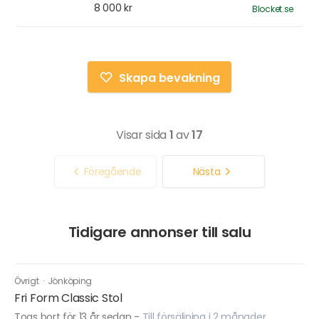
8 000 kr
Blocket.se
Skapa bevakning
Visar sida
1
av
17
Föregående
Nästa
Tidigare annonser till salu
Övrigt
·
Jönköping
Fri Form Classic Stol
Togs bort för 13 år sedan
-
Till försäljning i 2 månader