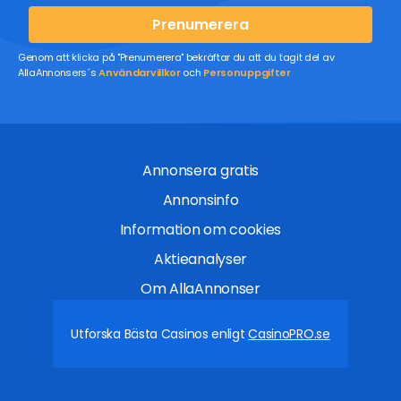
Prenumerera
Genom att klicka på "Prenumerera" bekräftar du att du tagit del av
AllaAnnonsers´s
Användarvillkor
och
Personuppgifter
Annonsera gratis
Annonsinfo
Information om cookies
Aktieanalyser
Om AllaAnnonser
Utforska Bästa Casinos enligt
CasinoPRO.se