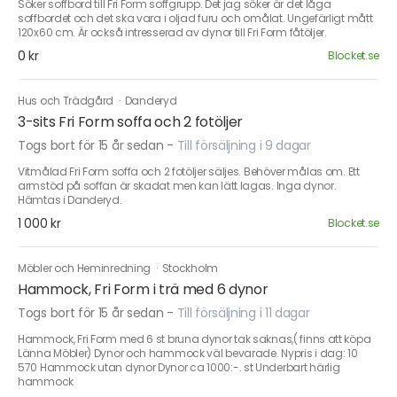
Söker soffbord till Fri Form soffgrupp. Det jag söker är det låga
soffbordet och det ska vara i oljad furu och omålat. Ungefärligt mått
120x60 cm. Är också intresserad av dynor till Fri Form fåtöljer.
0 kr
Blocket.se
Hus och Trädgård
·
Danderyd
3-sits Fri Form soffa och 2 fotöljer
Togs bort för 15 år sedan
-
Till försäljning i 9 dagar
Vitmålad Fri Form soffa och 2 fotöljer säljes. Behöver målas om. Ett
armstöd på soffan är skadat men kan lätt lagas. Inga dynor.
Hämtas i Danderyd.
1 000 kr
Blocket.se
Möbler och Heminredning
·
Stockholm
Hammock, Fri Form i trä med 6 dynor
Togs bort för 15 år sedan
-
Till försäljning i 11 dagar
Hammock, Fri Form med 6 st bruna dynor tak saknas,( finns att köpa
Länna Möbler) Dynor och hammock väl bevarade. Nypris i dag: 10
570 Hammock utan dynor Dynor ca 1000:-. st Underbart härlig
hammock