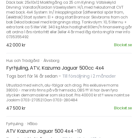
Däck bak: 25x10x12 Markfrigång ca 25 cm Kylning: Vätskekyld
Drivning: Variator/Kardan Växelsystem: H/L med helautomat CVT
med back. 4x4 System: In/ Inkopplingsbar (differential spärr fram,
(elektrisk) Start system: El + drag start Bromsar: Skivbroms fram och
bak Delad bakaxel med krängnings stag. Tankvolym: 10, 5 liter nu +
extra tank ca 5 liter Vikt: 340 kg Max hastighet:80km/h finansiering går
att ordna 1 års ränta fritt eller 3eller 4 år med låg ränta ringför mer info
0735355492
42 000 kr
Blocket.se
Hus och Trädgård
·
Älvsborg
Fyrhjuling, ATV, Kazuma Jaguar 500cc 4x4
Togs bort för 14 år sedan
-
Till försäljning i 2 månader
Utrustad med winch, alu-fälgar och drag. Pris exklusive moms
38000.- mer info finns på vår hemsida, OBS !!!! Vi har även fyra
stycken demomaskiner som ska bort. Pris 40000 kr st !! www.norint.se
Joakim 0703-270521 Dan 0703-280484
47 500 kr
Blocket.se
Fyrhjuling
·
Håbo
ATV Kazuma Jaguar 500 4x4 -10