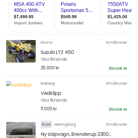
Kiruna
8 månader
Suzuki LTZ 450
Visa liknande
25 000 kr
Blocket.se
Norberg
8 månader
Vedklipp
Visa liknande
11 000 kr
Blocket.se
Butik
Helsingborg
8 månader
Ny släpvagn, Brenderup 2300...