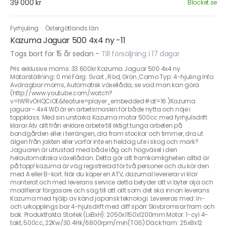
39 000 kr
Blocket.se
Fyrhjuling
·
Östergötlands län
Kazuma Jaguar 500 4x4 ny -11
Togs bort för 15 år sedan
-
Till försäljning i 17 dagar
Pris exklusive moms: 33 600kr Kazuma Jaguar 500 4x4 ny
Mätarställning: 0 mil Färg: Svart , Röd, Grön ,Camo Typ: 4-hjuling Info:
Avdragbar moms, Automatisk växellåda, se vad man kan göra
(http://www.youtube.com/watch?
v=lWRvOHQCiOE&feature=player_embedded#at=16 )Kazuma
jaguar - 4x4 WD är en arbetsmaskin för både nytta och nöje i
toppklass. Med sin urstarka Kazuma motor 500cc med fyrhjulsdrift
klarar Atv allt från enklare arbete till riktigt tunga arbeten på
bondgården eller i terrängen, dra fram stockar och timmer, dra ut
älgen från jakten eller varför inte en heldag ute i skog och mark?
Jaguaren är utrustad med både låg och högväxel i den
helautomatiska växellådan. Detta gör att framkomligheten alltid är
på topp! kazuma är väg registrerad för två personer och du kör den
med A eller B-kort. När du köper en ATV, dazumal levererar vi klar
monterat och med leverans service detta betyder att vi byter olja och
modifierar förgasare och säg till att allt som det ska innan leverans
Kazuma med hjälp av känd japansk teknologi. Levereras med: In-
och urkopplings bar 4-hjulsdrift med diff spärr Skivbromsar fram och
bak. Produktfakta Storlek (LxBxH): 2050x1150x1200mm Motor: 1-cyl 4-
takt, 500cc, 22Kw/30.4Hk/6800rpm/min(TGS) Däck fram: 25x8x12