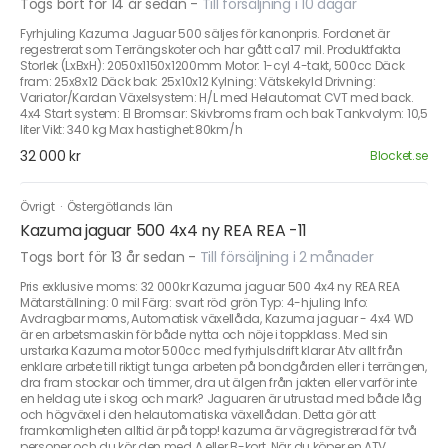
Togs bort för 14 år sedan
-
Till försäljning i 10 dagar
Fyrhjuling Kazuma Jaguar 500 säljes för kanonpris. Fordonet är
regestrerat som Terrängskoter och har gått ca17 mil. Produktfakta
Storlek (LxBxH): 2050x1150x1200mm Motor: 1-cyl 4-takt, 500cc Däck
fram: 25x8x12 Däck bak: 25x10x12 Kylning: Vätskekyld Drivning:
Variator/Kardan Växelsystem: H/L med Helautomat CVT med back.
4x4 Start system: El Bromsar: Skivbroms fram och bak Tankvolym: 10,5
liter Vikt: 340 kg Max hastighet:80km/h
32 000 kr
Blocket.se
Övrigt
·
Östergötlands län
Kazuma jaguar 500 4x4 ny REA REA -11
Togs bort för 13 år sedan
-
Till försäljning i 2 månader
Pris exklusive moms: 32 000kr Kazuma jaguar 500 4x4 ny REA REA
Mätarställning: 0 mil Färg: svart röd grön Typ: 4-hjuling Info:
Avdragbar moms, Automatisk växellåda, Kazuma jaguar - 4x4 WD
är en arbetsmaskin för både nytta och nöje i toppklass. Med sin
urstarka Kazuma motor 500cc med fyrhjulsdrift klarar Atv allt från
enklare arbete till riktigt tunga arbeten på bondgården eller i terrängen,
dra fram stockar och timmer, dra ut älgen från jakten eller varför inte
en heldag ute i skog och mark? Jaguaren är utrustad med både låg
och högväxel i den helautomatiska växellådan. Detta gör att
framkomligheten alltid är på topp! kazuma är vägregistrerad för två
personer och du kör den med A eller B-kort. När du köper en ATV,