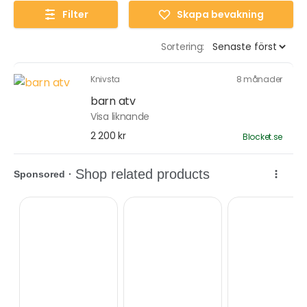
Filter
Skapa bevakning
Sortering:
Knivsta
8 månader
barn atv
Visa liknande
2 200 kr
Blocket.se