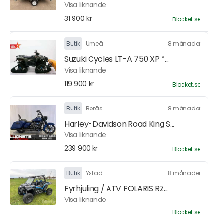
Visa liknande
31 900 kr
Blocket.se
Butik
Umeå
8 månader
Suzuki Cycles LT-A 750 XP *...
Visa liknande
119 900 kr
Blocket.se
Butik
Borås
8 månader
Harley-Davidson Road King S...
Visa liknande
239 900 kr
Blocket.se
Butik
Ystad
8 månader
Fyrhjuling / ATV POLARIS RZ...
Visa liknande
Blocket.se