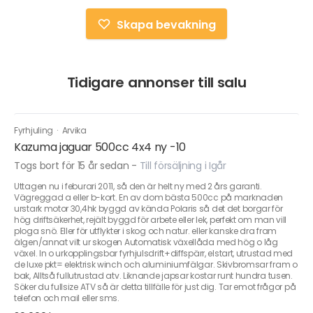
Skapa bevakning
Tidigare annonser till salu
Fyrhjuling
·
Arvika
Kazuma jaguar 500cc 4x4 ny -10
Togs bort för 15 år sedan
-
Till försäljning i Igår
Uttagen nu i feburari 2011, så den är helt ny med 2 års garanti.
Vägreggad a eller b-kort. En av dom bästa 500cc på marknaden
urstark motor 30,4hk byggd av kända Polaris så det det borgar för
hög driftsäkerhet, rejält byggd för arbete eller lek, perfekt om man vill
ploga snö. Eller för utflykter i skog och natur. eller kanske dra fram
älgen/annat vilt ur skogen Automatisk växellåda med hög o låg
växel. In o urkopplingsbar fyrhjulsdrift+diffspärr, elstart, utrustad med
de luxe pkt= elektrisk winch och aluminiumfälgar. Skivbromsar fram o
bak, Alltså fullutrustad atv. Liknande japsar kostar runt hundra tusen.
Söker du fullsize ATV så är detta tillfälle för just dig. Tar emot frågor på
telefon och mail eller sms.