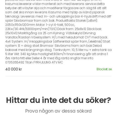
kazuma levererar vi klar monterat och med leverans service detta
betyder att vi byter olja och modifierar förgasare och säg till att allt
som det ska innan leverans Kazuma med hjälp av känd japansk
teknologi. Levereras med: In- och urkopplings bar 4-hjulsdrift med diff
spärr Skivbromsar fram och bak. Produktfakta Storlek (LxBxH):
2050x1150x1200mm Motor: 1-cyl 4-takt, 500cc,
22Kw/30.4Hk/6800rpm/min(TGS) Däck fram: 25x8x12 Däck bak:
25x10x12 Markfrigång ca 25 cm Kylning: Vätskekyld Drivning:
Variator/Kardan Växelsystem: H/L med helautomat CVT med back.
4x4 System: In/ Inkopplingsbar (differential spärr fram, (elektrisk) Start
system: El + drag start Bromsar: Skivbroms fram och bak Delad
bakaxel med krängnings stag. Tankvolym: 10, 5 liter nu + extra tank ca
5 liter Vikt: 340 kg Max hastighet:80km/h finansiering går att ordna 1
års ränta fritt eller 3eller 4 år med låg ränta ringför mer info
0735355492 Titan FYRHJULING ATV MC
40 000 kr
Blocket.se
Hittar du inte det du söker?
Prova någon av dessa sökord