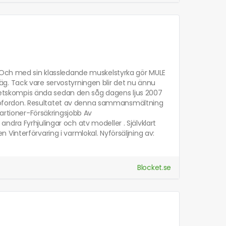
. Och med sin klassledande muskelstyrka gör MULE
g. Tack vare servostyrningen blir det nu ännu
arbetskompis ända sedan den såg dagens ljus 2007
ofordon. Resultatet av denna sammansmältning
partioner-Försäkringsjobb Av
dra Fyrhjulingar och atv modeller . Självklart
ven Vinterförvaring i varmlokal. Nyförsäljning av:
Blocket.se