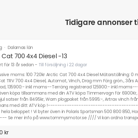
Tidigare annonser ti
ng
·
Dalarnas län
c Cat 700 4x4 Diesel -13
t för 13 år sedan
-
Till försäljning i 22 dagar
lusive moms: 100 720kr Arctic Cat 700 4x4 Diesel Mätarställning: 0 m
Cat TRV 700 4x4 Diesel, Automat, Vinch, Drag mm Färg grön., 3års 
erad, 135900:- inkl moms--Terräng registrerad 125900:- inkl mom
även köpa tillsammans med din ATV köpa Timmervagn för 6900Kr, 
jul satser från 8495kr, Warn plogpaket från 5995:-, Artrax vinch f
mans med ditt ATV köp !----------------------------------------
 hela beloppet ! Vi byter även in Polaris Sportsman 500 800 850, 
--- Se mer info på www.tommysmotor.se //// Vi kan ordna transpor
0 kr