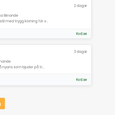
2 dagar
sa liknande
il med trygg körning för v...
Kvd.se
3 dagar
iknande
rå nyans som bjuder på tr...
Kvd.se
g