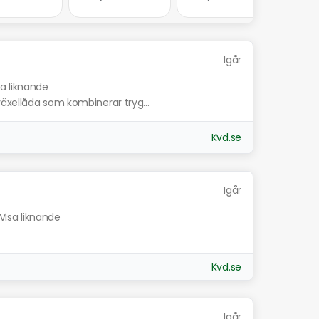
Igår
sa liknande
äxellåda som kombinerar tryg...
Kvd.se
Igår
Visa liknande
Kvd.se
Igår