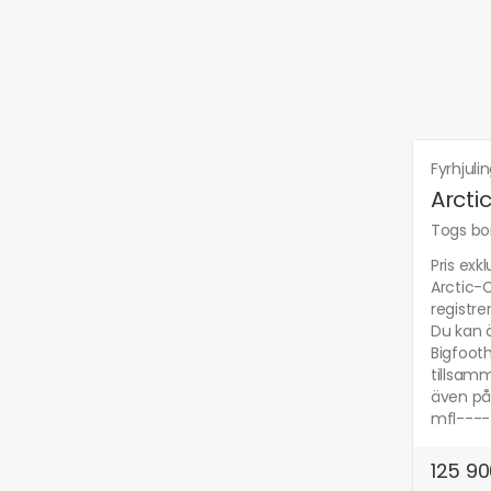
Fyrhjuli
Arcti
Togs bor
Pris exk
Arctic-
registr
Du kan 
Bigfooth
tillsam
även på
mfl----
125 90