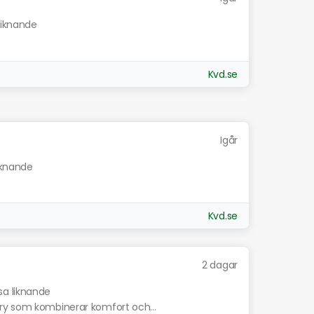
liknande
Kvd.se
Igår
liknande
Kvd.se
2 dagar
sa liknande
ry som kombinerar komfort och...