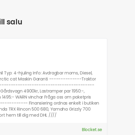
ll salu
il Typ: 4-hjuling Info: Avdragbar moms, Diesel,
Arctic cat Maskin Garanti --------------Traktor
s-------------------------------------------
Gårdsvagn 4900kr, Lastramper par 1950:-,
rån 1495:- WARN vinchar Fråga oss om paketpris
---------- Finansiering ordnas enkelt i butiken
Honda TRX Rincon 500 680, Yamaha Grizzly 700
t hem till dig med DHL ////
Blocket.se