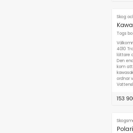
Skog oc
Kawas
Togs bor
Välkomm
4010 Tr
lättare 
Den ena
kom att 
kawasaki
ordnar v
Vattensk
153 90
Skogsm
Polar