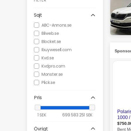
FILTER
Sajt
ABC-Annons.se
Bilweb.se
Blocket.se
Ibuywesell.com
Kvd.se
Kvdpro.com
Monster.se
Plick.se
Pris
1
SEK
699 583 251
SEK
Övrigt