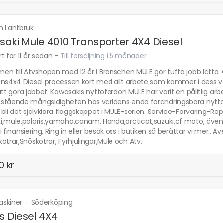
h Lantbruk
aki Mule 4010 Transporter 4X4 Diesel
t för 11 år sedan
-
Till försäljning i 5 månader
en till Atvshopen med 12 år i Branschen MULE gör tuffa jobb lätta
ans4x4 Diesel processen kort med allt arbete som kommer i dess vä
att göra jobbet. Kawasakis nyttofordon MULE har varit en pålitlig 
stående mångsidigheten hos världens enda förändringsbara nytt
bli det självklara flaggskeppet i MULE-serien. Service-Förvaring-Re
,mule,polaris,yamaha,canam, Honda,arcticat,suzuki,cf moto, även an
i finansiering. Ring in eller besök oss i butiken så berättar vi mer.. Ä
otrar,Snöskotrar, Fyrhjulingar,Mule och Atv.
0 kr
askiner
·
Söderköping
is Diesel 4X4