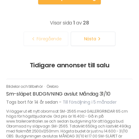
Visar sida
1
av
28
Föregående
Nästa
Tidigare annonser till salu
Bildelar och tillbehör
·
Örebro
Sm-släpet BUDGIVNING avslut Måndag 31/10
Togs bort för 14 år sedan
-
Till försäljning i 5 månader
Vi lägger ut ett nytt obromsat SM-2565 med GALLERGRINDAR 65 cm
höga för högstbjudande. Ord pris är 16.400:- Gå in på
www.trailercentralen.se och sedan budgivning för att lägga bud.
Obromsad ny släpvagn SM-2565. Totalvikt 650kg och lastvikt 490kg
med flakmått 2500x1250mm. Högsta budet är just nu 14.600:- 31/10
OBS: Budgivningen avslutas MÅNDAG 31/10 kl 17.00 SM-SLÄPET är