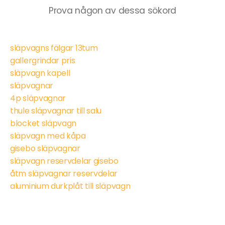
Prova någon av dessa sökord
släpvagns fälgar 13tum
gallergrindar pris
släpvagn kapell
släpvagnar
4p släpvagnar
thule släpvagnar till salu
blocket släpvagn
släpvagn med kåpa
gisebo släpvagnar
släpvagn reservdelar gisebo
åtm släpvagnar reservdelar
aluminium durkplåt till släpvagn