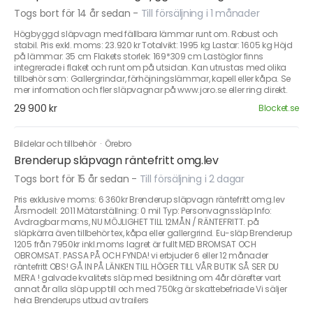
Togs bort för 14 år sedan
-
Till försäljning i 1 månader
Högbyggd släpvagn med fällbara lämmar runt om. Robust och
stabil. Pris exkl. moms: 23.920 kr Totalvikt: 1995 kg Lastar: 1605 kg Höjd
på lämmar: 35 cm Flakets storlek: 169*309 cm Lastöglor finns
integrerade i flaket och runt om på utsidan. Kan utrustas med olika
tillbehör som: Gallergrindar, förhöjningslämmar, kapell eller kåpa. Se
mer information och fler släpvagnar på www.joro.se eller ring direkt.
29 900 kr
Blocket.se
Bildelar och tillbehör
·
Örebro
Brenderup släpvagn räntefritt omg.lev
Togs bort för 15 år sedan
-
Till försäljning i 2 dagar
Pris exklusive moms: 6 360kr Brenderup släpvagn räntefritt omg.lev
Årsmodell: 2011 Mätarställning: 0 mil Typ: Personvagnssläp Info:
Avdragbar moms, NU MÖJLIGHET TILL 12MÅN / RÄNTEFRITT. på
släpkärra även tillbehör tex, kåpa eller gallergrind. Eu-släp Brenderup
1205 från 7950kr inkl.moms lagret är fullt MED BROMSAT OCH
OBROMSAT. PASSA PÅ OCH FYNDA! vi erbjuder 6 eller 12 månader
räntefritt OBS! GÅ IN PÅ LÄNKEN TILL HÖGER TILL VÅR BUTIK SÅ SER DU
MERA ! galvade kvalitets släp med besiktning om 4år därefter vart
annat år alla släp upp till och med 750kg är skattebefriade Vi säljer
hela Brenderups utbud av trailers