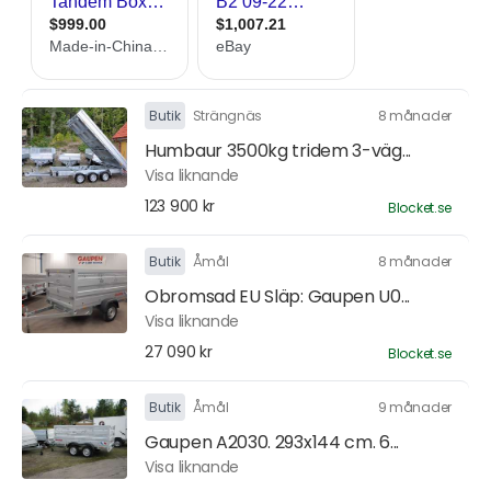
Butik
Strängnäs
8 månader
Humbaur 3500kg tridem 3-väg...
Visa liknande
123 900 kr
Blocket.se
Butik
Åmål
8 månader
Obromsad EU Släp: Gaupen U0...
Visa liknande
27 090 kr
Blocket.se
Butik
Åmål
9 månader
Gaupen A2030. 293x144 cm. 6...
Visa liknande