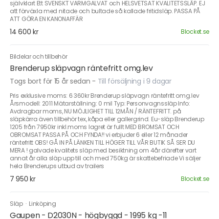
självklart Ett SVENSKT VARMGALVAT och HELSVETSAT KVALITETSSLÄP. EJ
att förväxla med nitade och bultade så kallade fritidsläp. PASSA PÅ
ATT GÖRA EN KANONAFFÄR
14 600 kr
Blocket.se
Bildelar och tillbehör
Brenderup släpvagn räntefritt omg.lev
Togs bort för 15 år sedan
-
Till försäljning i 9 dagar
Pris exklusive moms: 6 360kr Brenderup släpvagn räntefritt omg.lev
Årsmodell: 2011 Mätarställning: 0 mil Typ: Personvagnssläp Info:
Avdragbar moms, NU MÖJLIGHET TILL 12MÅN / RÄNTEFRITT. på
släpkärra även tillbehör tex, kåpa eller gallergrind. Eu-släp Brenderup
1205 från 7950kr inkl.moms lagret är fullt MED BROMSAT OCH
OBROMSAT PASSA PÅ OCH FYNDA!! vi erbjuder 6 eller 12 månader
räntefritt OBS! GÅ IN PÅ LÄNKEN TILL HÖGER TILL VÅR BUTIK SÅ SER DU
MERA ! galvade kvalitets släp med besiktning om 4år därefter vart
annat år alla släp upp till och med 750kg är skattebefriade Vi säljer
hela Brenderups utbud av trailers
7 950 kr
Blocket.se
Släp
·
Linköping
Gaupen - D2030N - högbyggd - 1995 kg -11