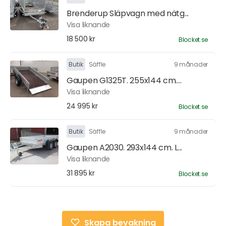
Brenderup Släpvagn med nätg...
Visa liknande
18 500 kr
Blocket.se
Butik
Säffle
9 månader
Gaupen G1325T. 255x144 cm....
Visa liknande
24 995 kr
Blocket.se
Butik
Säffle
9 månader
Gaupen A2030. 293x144 cm. L...
Visa liknande
31 895 kr
Blocket.se
Skapa bevakning