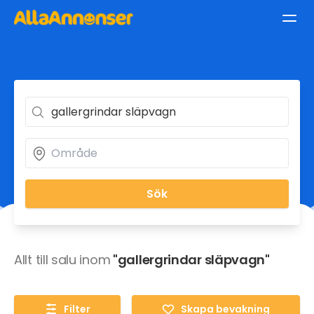
Sök
Allt till salu inom
"gallergrindar släpvagn"
Filter
Skapa bevakning