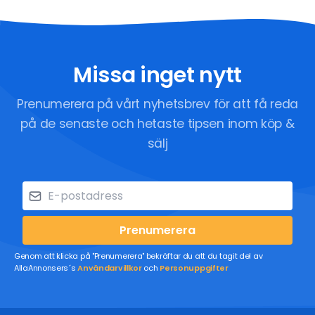
Missa inget nytt
Prenumerera på vårt nyhetsbrev för att få reda
på de senaste och hetaste tipsen inom köp &
sälj
Prenumerera
Genom att klicka på "Prenumerera" bekräftar du att du tagit del av
AllaAnnonsers´s
Användarvillkor
och
Personuppgifter