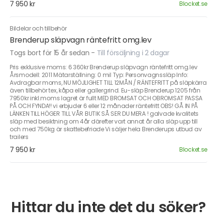
7 950 kr
Blocket.se
Bildelar och tillbehör
Brenderup släpvagn räntefritt omg.lev
Togs bort för 15 år sedan
-
Till försäljning i 2 dagar
Pris exklusive moms: 6 360kr Brenderup släpvagn räntefritt omg.lev
Årsmodell: 2011 Mätarställning: 0 mil Typ: Personvagnssläp Info:
Avdragbar moms, NU MÖJLIGHET TILL 12MÅN / RÄNTEFRITT på släpkärra
även tillbehör tex, kåpa eller gallergrind. Eu-släp Brenderup 1205 från
7950kr inkl.moms lagret är fullt MED BROMSAT OCH OBROMSAT PASSA
PÅ OCH FYNDA!! vi erbjuder 6 eller 12 månader räntefritt OBS! GÅ IN PÅ
LÄNKEN TILL HÖGER TILL VÅR BUTIK SÅ SER DU MERA ! galvade kvalitets
släp med besiktning om 4år därefter vart annat år alla släp upp till
och med 750kg är skattebefriade Vi säljer hela Brenderups utbud av
trailers
7 950 kr
Blocket.se
Hittar du inte det du söker?