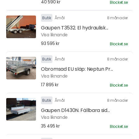
40 590 kr
Blocket.se
Butik
Åmål
8 månader
Gaupen T3532. El hydraulisk...
Visa liknande
93 595 kr
Blocket.se
Butik
Åmål
8 månader
Obromsad EU släp: Neptun Pr...
Visa liknande
17 895 kr
Blocket.se
Butik
Åmål
8 månader
Gaupen D1430N. Fällbara sid...
Visa liknande
35 495 kr
Blocket.se