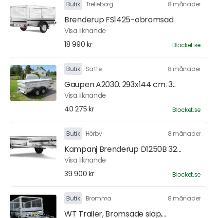
Butik
Trelleborg
8 månader
Brenderup FS1425-obromsad
Visa liknande
18 990 kr
Blocket.se
Butik
Säffle
8 månader
Gaupen A2030. 293x144 cm. 3...
Visa liknande
40 275 kr
Blocket.se
Butik
Hörby
8 månader
Kampanj Brenderup D1250B 32...
Visa liknande
39 900 kr
Blocket.se
Butik
Bromma
8 månader
WT Trailer, Bromsade släp,...