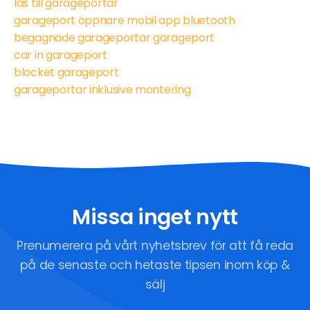
lås till garageportar
garageport öppnare mobil app bluetooth
begagnade garageportar garageport
car in garageport
blocket garageport
garageportar inklusive montering
Missa inget nytt
Prenumerera på vårt nyhetsbrev för att få reda
på de senaste och hetaste tipsen inom köp &
sälj