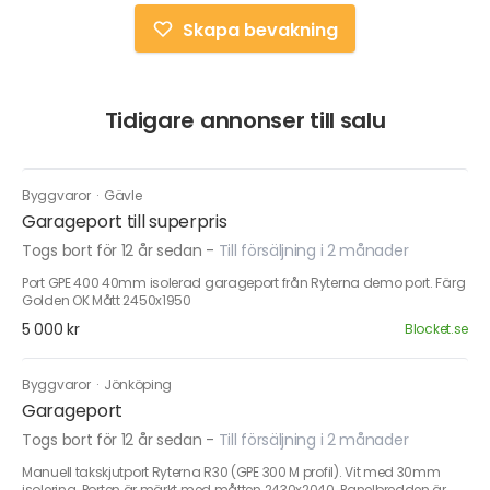
Skapa bevakning
Tidigare annonser till salu
Byggvaror
·
Gävle
Garageport till superpris
Togs bort för 12 år sedan
-
Till försäljning i 2 månader
Port GPE 400 40mm isolerad garageport från Ryterna demo port. Färg
Golden OK Mått 2450x1950
5 000 kr
Blocket.se
Byggvaror
·
Jönköping
Garageport
Togs bort för 12 år sedan
-
Till försäljning i 2 månader
Manuell takskjutport Ryterna R30 (GPE 300 M profil). Vit med 30mm
isolering. Porten är märkt med måtten 2430x2040. Panelbredden är