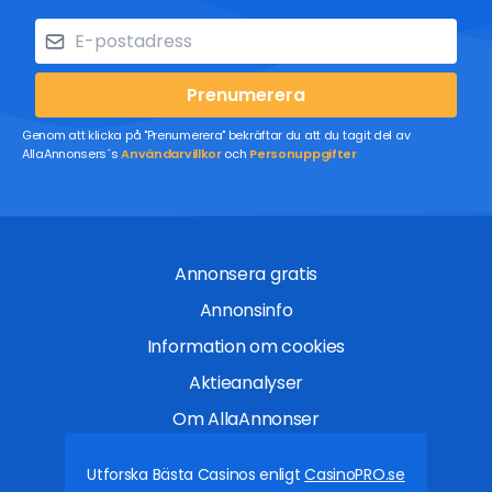
Prenumerera
Genom att klicka på "Prenumerera" bekräftar du att du tagit del av
AllaAnnonsers´s
Användarvillkor
och
Personuppgifter
Annonsera gratis
Annonsinfo
Information om cookies
Aktieanalyser
Om AllaAnnonser
Utforska Bästa Casinos enligt
CasinoPRO.se