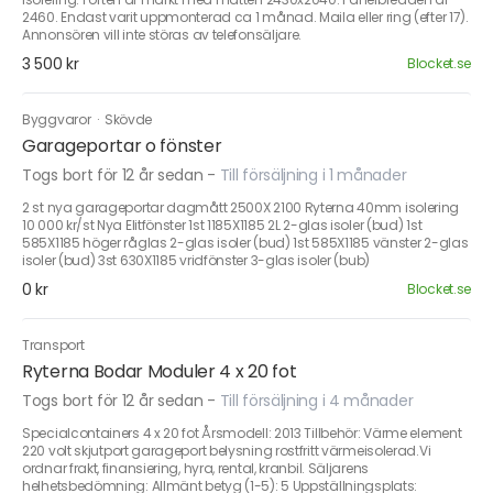
2460. Endast varit uppmonterad ca 1 månad. Maila eller ring (efter 17).
Annonsören vill inte störas av telefonsäljare.
3 500 kr
Blocket.se
Byggvaror
·
Skövde
Garageportar o fönster
Togs bort för 12 år sedan
-
Till försäljning i 1 månader
2 st nya garageportar dagmått 2500X 2100 Ryterna 40mm isolering
10 000 kr/st Nya Elitfönster 1st 1185X1185 2L 2-glas isoler (bud) 1st
585X1185 höger råglas 2-glas isoler (bud) 1st 585X1185 vänster 2-glas
isoler (bud) 3st 630X1185 vridfönster 3-glas isoler (bub)
0 kr
Blocket.se
Transport
Ryterna Bodar Moduler 4 x 20 fot
Togs bort för 12 år sedan
-
Till försäljning i 4 månader
Specialcontainers 4 x 20 fot Årsmodell: 2013 Tillbehör: Värme element
220 volt skjutport garageport belysning rostfritt värmeisolerad.Vi
ordnar frakt, finansiering, hyra, rental, kranbil. Säljarens
helhetsbedömning: Allmänt betyg (1-5): 5 Uppställningsplats: