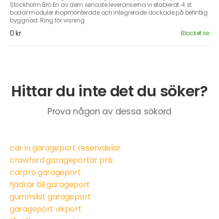
Stockholm Bro En av dem senaste leveranserna vi etablerat. 4 st
bodar moduler ihopmonterade och integrerade dockade på befintlig
byggnad. Ring för visning.
0 kr
Blocket.se
Hittar du inte det du söker?
Prova någon av dessa sökord
car in garageport reservdelar
crawford garageportar pris
carpro garageport
fjädrar till garageport
gummilist garageport
garageport vikport