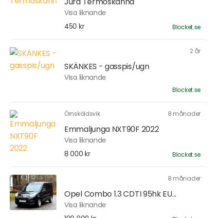
Jura Termoskanna
Visa liknande
450 kr
Blocket.se
2 år
SKÄNKES - gasspis/ugn
Visa liknande
Blocket.se
Örnsköldsvik
8 månader
Emmaljunga NXT90F 2022
Visa liknande
8 000 kr
Blocket.se
8 månader
Opel Combo 1.3 CDTI 95hk EU...
Visa liknande