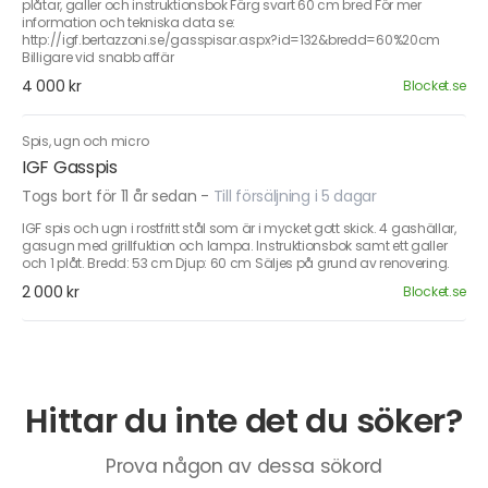
plåtar, galler och instruktionsbok Färg svart 60 cm bred För mer
information och tekniska data se:
http://igf.bertazzoni.se/gasspisar.aspx?id=132&bredd=60%20cm
Billigare vid snabb affär
4 000 kr
Blocket.se
Spis, ugn och micro
IGF Gasspis
Togs bort för 11 år sedan
-
Till försäljning i 5 dagar
IGF spis och ugn i rostfritt stål som är i mycket gott skick. 4 gashällar,
gasugn med grillfuktion och lampa. Instruktionsbok samt ett galler
och 1 plåt. Bredd: 53 cm Djup: 60 cm Säljes på grund av renovering.
2 000 kr
Blocket.se
Hittar du inte det du söker?
Prova någon av dessa sökord