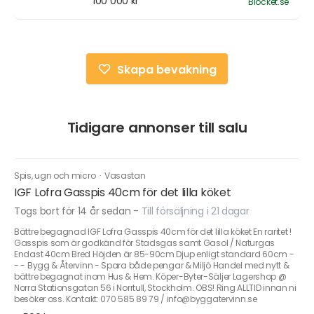
100 000 kr
Blocket.se
Skapa bevakning
Tidigare annonser till salu
Spis, ugn och micro
·
Vasastan
IGF Lofra Gasspis 40cm för det lilla köket
Togs bort för 14 år sedan
-
Till försäljning i 21 dagar
Bättre begagnad IGF Lofra Gasspis 40cm för det lilla köket En raritet !
Gasspis som är godkänd för Stadsgas samt Gasol / Naturgas
Endast 40cm Bred Höjden är 85-90cm Djup enligt standard 60cm -
- - Bygg & Återvinn - Spara både pengar & Miljö Handel med nytt &
bättre begagnat inom Hus & Hem. Köper-Byter-Säljer Lagershop @
Norra Stationsgatan 56 i Norrtull, Stockholm. OBS! Ring ALLTID innan ni
besöker oss. Kontakt: 070 585 89 79 / info@byggatervinn.se