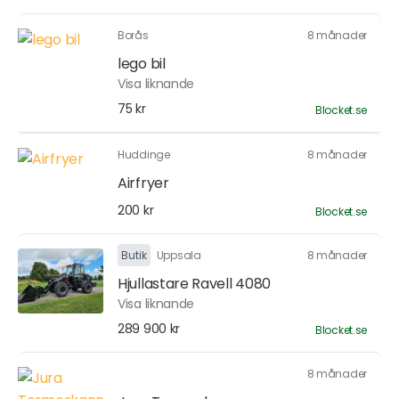
Borås
8 månader
lego bil
Visa liknande
75 kr
Blocket.se
Huddinge
8 månader
Airfryer
200 kr
Blocket.se
Butik
Uppsala
8 månader
Hjullastare Ravell 4080
Visa liknande
289 900 kr
Blocket.se
8 månader