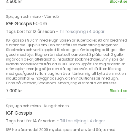
4 500 kr
Blocket.se
Spis, ugn och micro
·
Värmdö
IGF Gasspis 90 cm
Togs bort för 12 år sedan
-
Till försäljning i 4 dagar
IGF gasspis 90 cm med elugn Spisen är superläcker, 90 cm bred med
5 brännare. Djup 60 cm. Den har stått i en övernattningslägenhet i
Stockholm och varit kopplad till stadsgas. Omkopplingar till gas eller
gasol medföljer. Elugnen är i stort sett oanvänd. 3 plåtar och 2 galler
ingår och de är jättefräscha. Instruktionsbok medföljer. En ny spis av
likande modell kostar från ca 16 000 kr och uppåt. För mig är detta en
drömspis - men jag säljer den då jag har svårt att få till en lösning
med gas/gasol i villan. Jag kan även tänka mig att byta den mot en
induktionshäll & inbyggnadsugn, alt en induktionsspis med ugn.
Finns på Värmdö, Stockholm. Sms:a, ring eller maila vid intresse.
7 000 kr
Blocket.se
Spis, ugn och micro
·
Kungsholmen
IGF Gasspis
Togs bort för 14 år sedan
-
Till försäljning i 4 dagar
IGF Nero årsmodell 2009 mycket sparsamt använd Säljes med