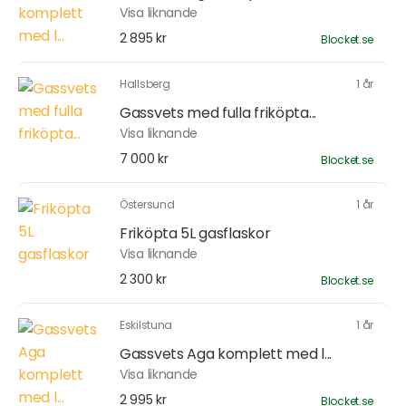
Visa liknande
2 895 kr
Blocket.se
Hallsberg
1 år
Gassvets med fulla friköpta...
Visa liknande
7 000 kr
Blocket.se
Östersund
1 år
Friköpta 5L gasflaskor
Visa liknande
2 300 kr
Blocket.se
Eskilstuna
1 år
Gassvets Aga komplett med l...
Visa liknande
2 995 kr
Blocket.se