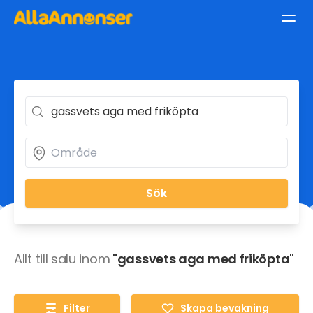
Sök
Allt till salu inom
"gassvets aga med friköpta"
Filter
Skapa bevakning