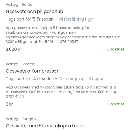
Verktyg
·
Borås
Gassvets och p11 gasoltub
Togs bort för 15 år sedan
-
Till försäljning i Igår
Aga gassvets med friköpta 5 l tuber,backslag ,2 st
skärbrännarmunstycken ,7 vanliga mun-
stycken,4gasklockor,2slangar Acytylentuben har gamla fästet ! Pris:
3000kr P11 gasoltub Pris:500kr tel 0761001217
3 000 kr
Blocket.se
Verktyg
·
Lomma
Gassvets o Kompressor
Togs bort för 14 år sedan
-
Till försäljning i 16 dagar
Aga Gassvets med friköpta 5liters tuber i låda. Komplett med alla
munstycken 3800 kr. Kompressor Greiff, 3fas Ny motor 3100 kr. Ring
0707 411212
0 kr
Blocket.se
Verktyg
·
Kungälv
Gassvets med 5liters friköpta tuber