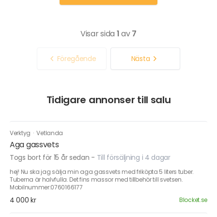
Visar sida
1
av
7
Föregående
Nästa
Tidigare annonser till salu
Verktyg
·
Vetlanda
Aga gassvets
Togs bort för 15 år sedan
-
Till försäljning i 4 dagar
hej! Nu ska jag sälja min aga gassvets med friköpta 5 liters tuber.
Tuberna är halvfulla. Det fins massor med tillbehör till svetsen.
Mobilnummer:0760166177
4 000 kr
Blocket.se