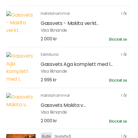
Hallstahammar
1 år
Gassvets - Makita verkt..
Visa liknande
2 000 kr
Blocket.se
Eskilstuna
1 år
Gassvets Aga komplett med l...
Visa liknande
2 995 kr
Blocket.se
Hallstahammar
1 år
Gassvets Makita v...
Visa liknande
2 000 kr
Blocket.se
Butik
Skellefteå
1 år