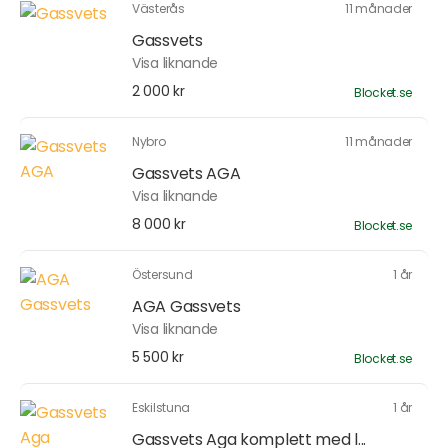
Västerås
11 månader
Gassvets
Visa liknande
2 000 kr
Blocket.se
Nybro
11 månader
Gassvets AGA
Visa liknande
8 000 kr
Blocket.se
Östersund
1 år
AGA Gassvets
Visa liknande
5 500 kr
Blocket.se
Eskilstuna
1 år
Gassvets Aga komplett med l...