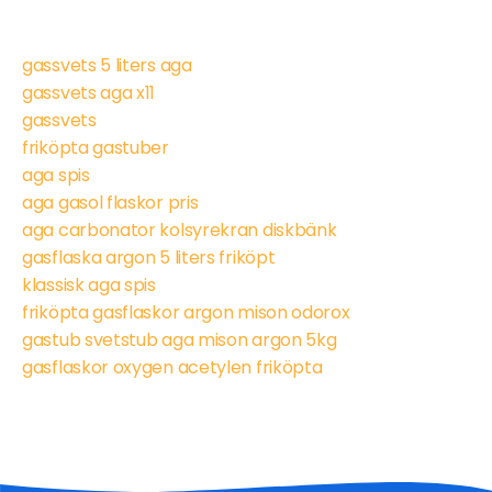
gassvets 5 liters aga
gassvets aga x11
gassvets
friköpta gastuber
aga spis
aga gasol flaskor pris
aga carbonator kolsyrekran diskbänk
gasflaska argon 5 liters friköpt
klassisk aga spis
friköpta gasflaskor argon mison odorox
gastub svetstub aga mison argon 5kg
gasflaskor oxygen acetylen friköpta