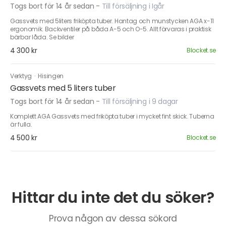
Togs bort för 14 år sedan
-
Till försäljning i Igår
Gassvets med 5liters friköpta tuber. Hantag och munstycken AGA x-11
ergonomik. Backventiler på båda A-5 och O-5. Allt förvaras i praktisk
bärbar låda. Se bilder
4 300 kr
Blocket.se
Verktyg
·
Hisingen
Gassvets med 5 liters tuber
Togs bort för 14 år sedan
-
Till försäljning i 9 dagar
Komplett AGA Gassvets med friköpta tuber i mycket fint skick. Tuberna
är fulla.
4 500 kr
Blocket.se
Hittar du inte det du söker?
Prova någon av dessa sökord