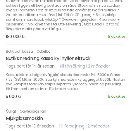
av livsmedel. Hyran betalas månadsvis Butiksytan är på ca 44 kvm,
butiken ligger i ett trevlig bostads område. Stockholms nya stadium
byggs i närheten som är ett plus för hela området. Ingår i butiken: *
2st. air-conditioner * 4st. Frys ( 1st. Tillhör GB glass). * 5st. Kylskåp
samt en mindre tobak kylskåp. * Övervakningssystem; 4 kameror +
Inspelning. * Möjlighet finns för utte servering ( Max 1 Bord + 2 stolar).
Ring eller maila gärna vid frågor
180 000 kr
Blocket.se
Butik och kassa
·
Ockelbo
Butiksinredning kassa kyl hyllor eltruck
Togs bort för 14 år sedan
-
Till försäljning i 2 månader
Kassadisk med digital våg,sträckkods läsare,stol.Pris 5000kr Glass
Frys (GB) Mkt fin 2000kr Stor kyl med extern kylaggregat 5000kr Nästan
nya kompressorer kan säljas separat Hyllor och inredning pris enligt
ök Transport kan ordnas! Bilder kan skickas!
5 000 kr
Blocket.se
Övrigt
·
Gävleborgs län
Mjukglassmaskin
Togs bort för 13 år sedan
-
Till försäljning i 2 månader