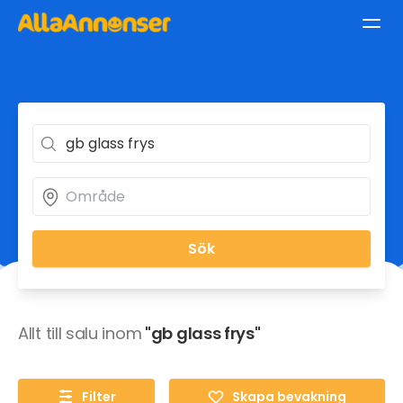
Sök
Allt till salu inom
"gb glass frys"
Filter
Skapa bevakning