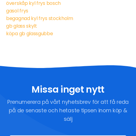
överskåp kyl frys bosch
gasol frys
begagnad kyl frys stockholm
gb glass skylt
köpa gb glassgubbe
Missa inget nytt
Prenumerera på vårt nyhetsbrev för att få reda
på de senaste och hetaste tipsen inom köp &
sälj