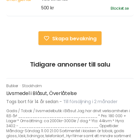
500 kr
Blocket.se
Skapa bevakning
Tidigare annonser till salu
Butiker
·
Stockholm
Livsmedel i Blåsut, Överlåtelse
Togs bort för 14 år sedan
-
Till försäljning i 2 månader
Godis / Tobak / livsmedelbutik i Blåsut Jag har drivit verksamheten i
8,5 år! _________________________________ * Pris: 180 000 +
Lager * Omsättning: ca 2000kr-3000kr / dag * Yta: 44kvm * Hyra:
3402:- _________________________________ Öppettider:
Måndag-Söndag 11.00 21.00 Sortimentet i kiosken är tobak, godis
glass, läsk, tidningar, telefonkort , Hyr filmer samt ett mindre sortiment