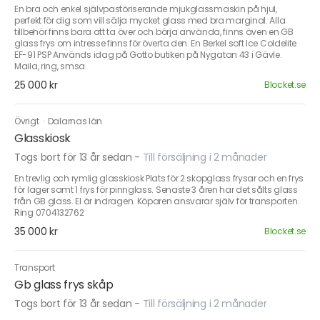
En bra och enkel självpastöriserande mjukglassmaskin på hjul,
perfekt för dig som vill sälja mycket glass med bra marginal. Alla
tillbehör finns bara att ta över och börja använda, finns även en GB
glass frys om intresse finns för överta den. En Berkel soft Ice Coldelite
EF-91 PSP Används idag på Gotto butiken på Nygatan 43 i Gävle.
Maila, ring, smsa.
25 000 kr
Blocket.se
Övrigt
·
Dalarnas län
Glasskiosk
Togs bort för 13 år sedan
-
Till försäljning i 2 månader
En trevlig och rymlig glasskiosk Plats för 2 skopglass frysar och en frys
för lager samt 1 frys för pinnglass. Senaste 3 åren har det sålts glass
från GB glass. El är indragen. Köparen ansvarar själv för transporten.
Ring 0704132762
35 000 kr
Blocket.se
Transport
Gb glass frys skåp
Togs bort för 13 år sedan
-
Till försäljning i 2 månader