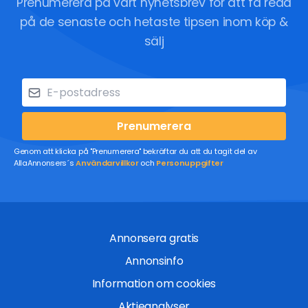
Prenumerera på vårt nyhetsbrev för att få reda
på de senaste och hetaste tipsen inom köp &
sälj
Prenumerera
Genom att klicka på "Prenumerera" bekräftar du att du tagit del av
AllaAnnonsers´s
Användarvillkor
och
Personuppgifter
Annonsera gratis
Annonsinfo
Information om cookies
Aktieanalyser