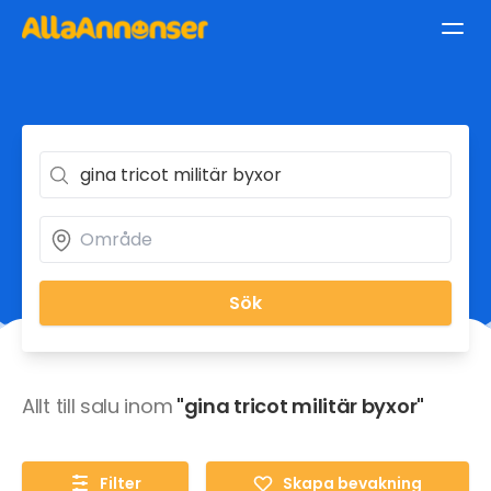
Sök
Allt till salu inom
"gina tricot militär byxor"
Filter
Skapa bevakning