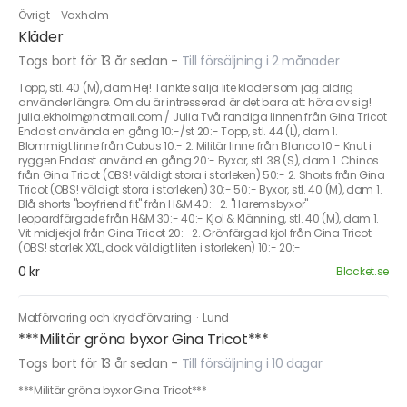
Övrigt
·
Vaxholm
Kläder
Togs bort för 13 år sedan
-
Till försäljning i 2 månader
Topp, stl. 40 (M), dam Hej! Tänkte sälja lite kläder som jag aldrig
använder längre. Om du är intresserad är det bara att höra av sig!
julia.ekholm@hotmail.com / Julia Två randiga linnen från Gina Tricot
Endast använda en gång 10:-/st 20:- Topp, stl. 44 (L), dam 1.
Blommigt linne från Cubus 10:- 2. Militär linne från Blanco 10:- Knut i
ryggen Endast använd en gång 20:- Byxor, stl. 38 (S), dam 1. Chinos
från Gina Tricot (OBS! väldigt stora i storleken) 50:- 2. Shorts från Gina
Tricot (OBS! väldigt stora i storleken) 30:- 50:- Byxor, stl. 40 (M), dam 1.
Blå shorts "boyfriend fit" från H&M 40:- 2. "Haremsbyxor"
leopardfärgade från H&M 30:- 40:- Kjol & Klänning, stl. 40 (M), dam 1.
Vit midjekjol från Gina Tricot 20:- 2. Grönfärgad kjol från Gina Tricot
(OBS! storlek XXL, dock väldigt liten i storleken) 10:- 20:-
0 kr
Blocket.se
Matförvaring och kryddförvaring
·
Lund
***Militär gröna byxor Gina Tricot***
Togs bort för 13 år sedan
-
Till försäljning i 10 dagar
***Militär gröna byxor Gina Tricot***