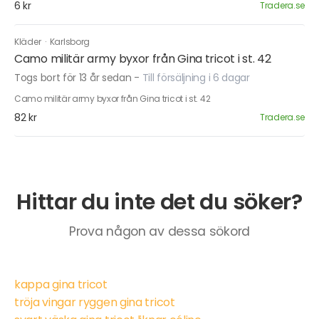
6 kr
Tradera.se
Kläder
·
Karlsborg
Camo militär army byxor från Gina tricot i st. 42
Togs bort för 13 år sedan
-
Till försäljning i 6 dagar
Camo militär army byxor från Gina tricot i st. 42
82 kr
Tradera.se
Hittar du inte det du söker?
Prova någon av dessa sökord
kappa gina tricot
tröja vingar ryggen gina tricot