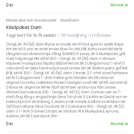
0 kr
Blocket.se
Kläder, skor och accessoarer
·
Stockholm
Klädpaket Dam
Togs bort för 14 år sedan
-
Till försäljning i 1 månader
Övrigt, stl. 40 (M), dam Byxor sv Lindex strl 40 Kjol guld sv spets Kapp
Ahl strl 40 5 och en tshirt linnen Now On, HM ,FRK Kofta svart HM strl M
Långärmad stickad tröja i lång SOAKED in luxury str S Munkjacka grå
med hög krage HM strl M 200:- Övrigt, stl. 40 (M), dam 2 stickad
tröjorven munkjacka Skjorta blå/vit HM strl 38 2 Långärmad T-shirt (1
oanvänd) en äkta Fornina Kjol svart Lindex strl 38 Stretch jeans grå BIK
BOK strl M 200:- Övrigt, stl. 40 (M), dam 2 linnen 2 T-shirt svart Fishbone
strl M 2 Långärmad T-shirt militär grön Divided strl 38 varav en
original Orcanta, collection Privee Cardigan svart HM strl M( oanvänd)
2 Byxor en origninal White Stuff strl M den andra nya från Lindex
Stickad tub halsduk 200:- Övrigt, stl. 38 (S), dam 2 Linnen oen en T-
shirt Lång lång v ringad tröja Gina Tricot strl S 2 koftor en DeVal och en
bolero Kjol och en kläning 2 Jeans e rak model, tvättad svart Mavi strl
29/31och ett par Gina Tricot strl 29 2 halsdukar 150:- Övrigt, stl. 38 (S),
dam 3 T-shirt 3 Linnen 2 tröjor, en stickad VILA Munkjacka, ej huva,
Adidas strl 38 2 par byxor 250:-
0 kr
Blocket.se