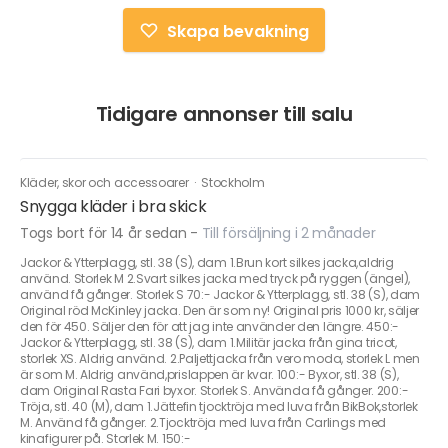
Skapa bevakning
Tidigare annonser till salu
Kläder, skor och accessoarer
·
Stockholm
Snygga kläder i bra skick
Togs bort för 14 år sedan
-
Till försäljning i 2 månader
Jackor & Ytterplagg, stl. 38 (S), dam 1.Brun kort silkes jacka,aldrig
använd. Storlek M 2.Svart silkes jacka med tryck på ryggen (ängel),
använd få gånger. Storlek S 70:- Jackor & Ytterplagg, stl. 38 (S), dam
Original röd McKinley jacka. Den är som ny! Original pris 1000 kr, säljer
den för 450. Säljer den för att jag inte använder den längre. 450:-
Jackor & Ytterplagg, stl. 38 (S), dam 1.Militär jacka från gina tricot,
storlek XS. Aldrig använd. 2.Paljettjacka från vero moda, storlek L men
är som M. Aldrig använd,prislappen är kvar. 100:- Byxor, stl. 38 (S),
dam Original Rasta Fari byxor. Storlek S. Använda få gånger. 200:-
Tröja, stl. 40 (M), dam 1.Jättefin tjocktröja med luva från BikBok,storlek
M. Använd få gånger. 2.Tjocktröja med luva från Carlings med
kinafigurer på. Storlek M. 150:-