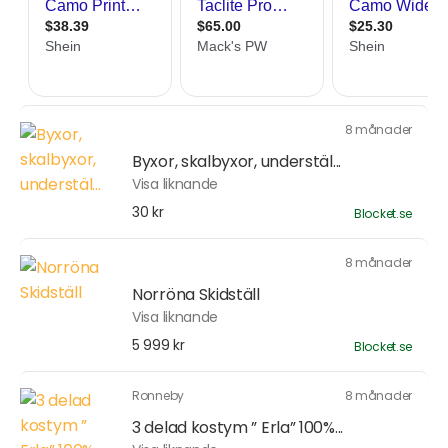
8 månader
Byxor, skalbyxor, understäl...
Visa liknande
30 kr
Blocket.se
8 månader
Norröna Skidställ
Visa liknande
5 999 kr
Blocket.se
Ronneby
8 månader
3 delad kostym ” Erla” 100%...