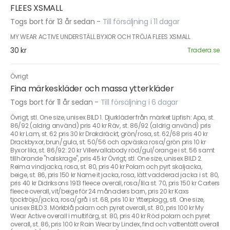
FLEES XSMALL
Togs bort för 13 år sedan
-
Till försäljning i 11 dagar
MY WEAR ACTIVE UNDERSTÄLL BYXOR OCH TRÖJA FLEES XSMALL
30 kr
Tradera.se
Övrigt
Fina märkeskläder och massa ytterkläder
Togs bort för 11 år sedan
-
Till försäljning i 6 dagar
Övrigt, stl. One size, unisex BILD 1. Djurkläder från märket Lipfish: Apa, st.
86/92 (aldrig använd) pris 40 kr Räv, st. 86/92 (aldrig använd) pris
40 kr Lam, st. 62 pris 30 kr Drakdräckt, grön/rosa, st. 62/68 pris 40 kr
Drackbyxor, brun/gula, st. 50/56 och apväska rosa/grön pris 10 kr
Byxor lila, st. 86/92: 20 kr Villervallabody röd/gul/orange i st. 56 samt
tillhörande "halskrage", pris 45 kr Övrigt, stl. One size, unisex BILD 2.
Reima vindjacka, rosa, st. 80, pris 40 kr Polarn och pyrt skaljacka,
beige, st. 86, pris 150 kr Name it jacka, rosa, lätt vadderad jacka i st. 80,
pris 40 kr Didriksons 1913 fleece overall, rosa/lila st. 70, pris 150 kr Carters
fleece overall, vit/beige för 24 månaders barn, pris 20 kr Kaxs
tjocktröja/jacka, rosa/grå i st. 68, pris 10 kr Ytterplagg, stl. One size,
unisex BILD 3. Mörkblå polarn och pyret overall, st. 80, pris 100 kr My
Wear Active overall i multifärg, st. 80, pris 40 kr Röd polarn och pyret
overall, st. 86, pris 100 kr Rain Wear by Lindex, find och vattentätt overall