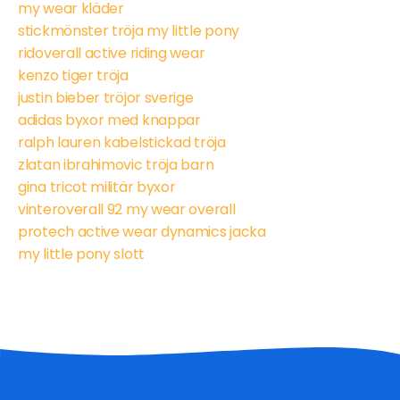
my wear kläder
stickmönster tröja my little pony
ridoverall active riding wear
kenzo tiger tröja
justin bieber tröjor sverige
adidas byxor med knappar
ralph lauren kabelstickad tröja
zlatan ibrahimovic tröja barn
gina tricot militär byxor
vinteroverall 92 my wear overall
protech active wear dynamics jacka
my little pony slott