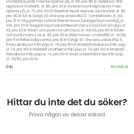
(mörkblå/ljusblå med tre stjärnor på, st. 86, pris 85 kr. Didirikson 1913
regnbyxor mörkblå,. st. 80, pris 30 kr Swedemount regnset, lila med
stjärnor på, st. 70, pris 100 kr Weather report regnset, rosa kulörer, st. 80,
pris 90 kr 100 kr Övrigt, stl. One size, unisex BILD 4. Tomtekläder i st. 80,
pris 15 kr Geggamoja fodrad fleecemössa (orange/brun randig), st.
XXS, pris 30 kr Geggamoja fodrad fleecemössa (rosa/röd randig), st.
XS, pris 30 kr Polarn och pyret röd ullmössa, st. 44/46, pris 40 kr Polarn
och pyret mössa, vit, st. 46, pris 25 kr H&M mössa i mörkblått, st. 74/80,
pris 5 kr Reflex babyvantar, pris 10 kr Övrigt, stl. One size, unisex BILD 5.
Röda skalbyxor från pop, st. 74, pris 150 kr Mörkblå skaljacka från pop,
st. 74, pris 150 kr Mörkblå vindfleece från pop, st. 74, pris 120 kr Mörkblå
fleecebyxor från pop, st. 74, pris 60 kr Svart underställs tröja från pop,
st. 74/80, pris 40 kr
0 kr
Blocket.se
Hittar du inte det du söker?
Prova någon av dessa sökord