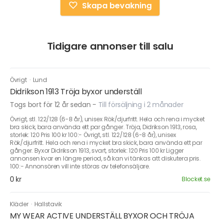
Skapa bevakning
Tidigare annonser till salu
Övrigt
·
Lund
Didrikson 1913 Tröja byxor underställ
Togs bort för 12 år sedan
-
Till försäljning i 2 månader
Övrigt, stl. 122/128 (6-8 år), unisex Rök/djurfritt. Hela och rena i mycket
bra skick, bara använda ett par gånger. Tröja, Didrikson 1913, rosa,
storlek: 120 Pris 100 kr 100:- Övrigt, stl. 122/128 (6-8 år), unisex
Rök/djurfritt. Hela och rena i mycket bra skick, bara använda ett par
gånger. Byxor Didrikson 1913, svart, storlek: 120 Pris 100 kr Ligger
annonsen kvar en längre period, så kan vi tänkas att diskutera pris.
100:- Annonsören vill inte störas av telefonsäljare.
0 kr
Blocket.se
Kläder
·
Hallstavik
MY WEAR ACTIVE UNDERSTÄLL BYXOR OCH TRÖJA