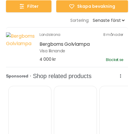
Filter
Skapa bevakning
Sortering:
Landskrona
8 månader
Bergboms Golvlampa
Visa liknande
4 000 kr
Blocket.se