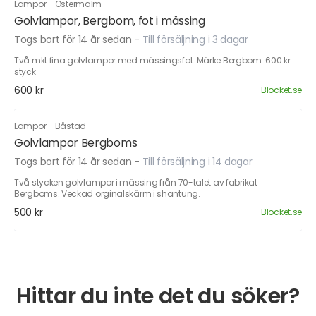
Lampor
·
Östermalm
Golvlampor, Bergbom, fot i mässing
Togs bort för 14 år sedan
-
Till försäljning i 3 dagar
Två mkt fina golvlampor med mässingsfot. Märke Bergbom. 600 kr
styck
600 kr
Blocket.se
Lampor
·
Båstad
Golvlampor Bergboms
Togs bort för 14 år sedan
-
Till försäljning i 14 dagar
Två stycken golvlampor i mässing från 70-talet av fabrikat
Bergboms. Veckad orginalskärm i shantung.
500 kr
Blocket.se
Hittar du inte det du söker?