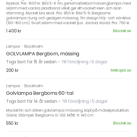
Nyskick. Pris: 1400 kr. Bild 3-4. Fin, genomarbetad mässinglampa med
skärm med vackra plastband vilket ger ett vackert sken och skön
stämning. Mycket bra skick. Pris: 950 kr. Bild 5-6; Bergboms
golvlampa i tung och gedigen mässing. Fin design Höj- och sänkbar
(130-160 cm). Svart skärm med vackert ljus. Jordad sladd. Pris: 750 kr.
1 400 kr
Blocket.se
Lampor
·
Stockholm
GOLVLAMPA Bergbom, mässing
Togs bort för 15 år sedan
-
Till försäljning i 6 dagar
200 kr
Metropol.se
Lampor
·
Stockholm
Golvlampa Bergboms 60-tal
Togs bort för 14 år sedan
-
Till försäljning i 5 dagar
Mycket fin och stilren golvlampa i mässing, köpt på möbelproduktion
Gävle. Stämpel: Bergboms G-103. Mått: H: 140 cm
550 kr
Blocket.se