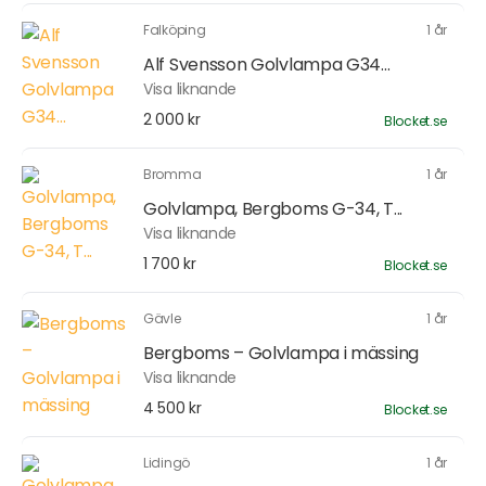
Falköping
1 år
Alf Svensson Golvlampa G34...
Visa liknande
2 000 kr
Blocket.se
Bromma
1 år
Golvlampa, Bergboms G-34, T...
Visa liknande
1 700 kr
Blocket.se
Gävle
1 år
Bergboms – Golvlampa i mässing
Visa liknande
4 500 kr
Blocket.se
Lidingö
1 år