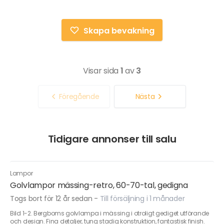
Skapa bevakning
Visar sida
1
av
3
Föregående
Nästa
Tidigare annonser till salu
Lampor
Golvlampor mässing-retro, 60-70-tal, gedigna
Togs bort för 12 år sedan
-
Till försäljning i 1 månader
Bild 1-2. Bergboms golvlampa i mässing i otroligt gediget utförande
och design. Fina detaljer, tung stadig konstruktion, fantastisk finish.