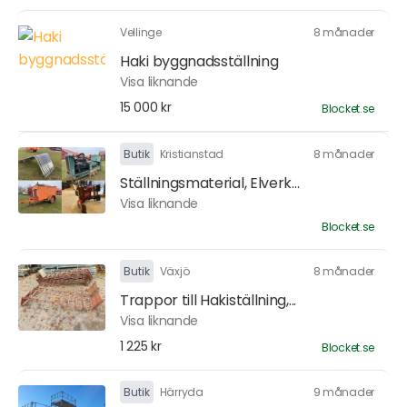
Vellinge
8 månader
Haki byggnadsställning
Visa liknande
15 000 kr
Blocket.se
Butik
Kristianstad
8 månader
Ställningsmaterial, Elverk...
Visa liknande
Blocket.se
Butik
Växjö
8 månader
Trappor till Hakiställning,...
Visa liknande
1 225 kr
Blocket.se
Butik
Härryda
9 månader