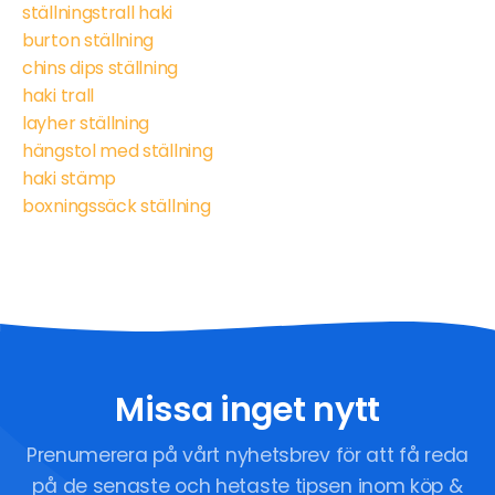
ställningstrall haki
burton ställning
chins dips ställning
haki trall
layher ställning
hängstol med ställning
haki stämp
boxningssäck ställning
Missa inget nytt
Prenumerera på vårt nyhetsbrev för att få reda
på de senaste och hetaste tipsen inom köp &