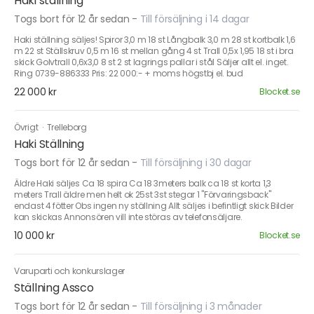
Haki ställning
Togs bort för 12 år sedan
-
Till försäljning i 14 dagar
Haki ställning säljes! Spiror 3,0 m 18 st Långbalk 3,0 m 28 st kortbalk 1,6
m 22 st Ställskruv 0,5 m 16 st mellan gång 4 st Trall 0,5x 1,95 18 st i bra
skick Golvtrall 0,6x3,0 8 st 2 st lagrings pallar i stål Säljer allt el. inget.
Ring 0739-886333 Pris: 22 000:- + moms högstbj el. bud
22 000 kr
Blocket.se
Övrigt
·
Trelleborg
Haki Ställning
Togs bort för 12 år sedan
-
Till försäljning i 30 dagar
Äldre Haki säljes Ca 18 spira Ca 18 3meters balk ca 18 st korta 1,3
meters Trall äldre men helt ok 25st 3st stegar 1 "Förvaringsback"
endast 4 fötter Obs ingen ny ställning Allt säljes i befintligt skick Bilder
kan skickas Annonsören vill inte störas av telefonsäljare.
10 000 kr
Blocket.se
Varuparti och konkurslager
Ställning Assco
Togs bort för 12 år sedan
-
Till försäljning i 3 månader