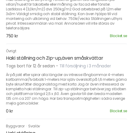
villan/huset för takarbete eller målning av facad eller fönster.
Lastklass 4 (3,0kn/m2) dvs 250kg/m2 God arbetsbred på 1,2m eller
3x3m Väldigt smidig och stabil ställning. Kan även hjälpa till vid
montering och utkörning vid behov. 750kr/vecka Ställningen uthyrs
privat. Intresseanmälan via mail. Annonsören vill inte störas av
telefonsäljare.
750 kr
Blocket.se
Övrigt
Haki ställning och Zip-up,även småskvättar
Togs bort för 12 år sedan
-
Till försäljning i 3 månader
Är på jakt efter spiror alla längder av intresse långbommar 4-meters
kortbommar/tvärbalk 1-meters Har själv överskott på 1,6 meters gärna
byte skruvfötter diagonalstag mest korta Jag är även intresserad av
kompletta haki ställningar. Till zip-up ställningar behöver jag stödben
och plattformar längd 2,5 x ,60. Även gavlar till den breda modellen
135 cm ca 207 cm höga. Har bra transportmöjligheter i södra sverige
mejla gärna bilder.
0 kr
Blocket.se
Byggvaror
·
Svalöv