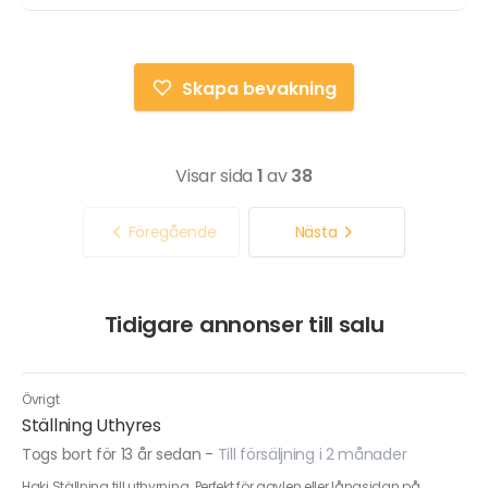
Skapa bevakning
Visar sida
1
av
38
Föregående
Nästa
Tidigare annonser till salu
Övrigt
Ställning Uthyres
Togs bort för 13 år sedan
-
Till försäljning i 2 månader
Haki Ställning till uthyrning. Perfekt för gavlen eller långsidan på