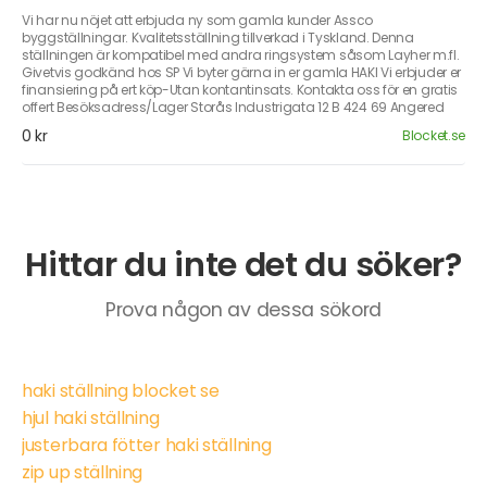
Vi har nu nöjet att erbjuda ny som gamla kunder Assco
byggställningar. Kvalitetsställning tillverkad i Tyskland. Denna
ställningen är kompatibel med andra ringsystem såsom Layher m.fl.
Givetvis godkänd hos SP Vi byter gärna in er gamla HAKI Vi erbjuder er
finansiering på ert köp-Utan kontantinsats. Kontakta oss för en gratis
offert Besöksadress/Lager Storås Industrigata 12 B 424 69 Angered
0 kr
Blocket.se
Hittar du inte det du söker?
Prova någon av dessa sökord
haki ställning blocket se
hjul haki ställning
justerbara fötter haki ställning
zip up ställning