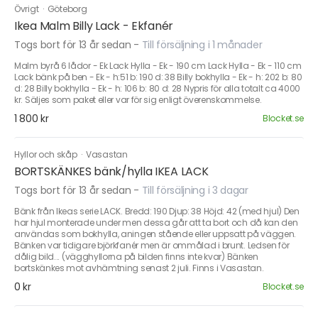
Övrigt
·
Göteborg
Ikea Malm Billy Lack - Ekfanér
Togs bort för 13 år sedan
-
Till försäljning i 1 månader
Malm byrå 6 lådor - Ek Lack Hylla - Ek - 190 cm Lack Hylla - Ek - 110 cm
Lack bänk på ben - Ek - h:51 b: 190 d: 38 Billy bokhylla - Ek - h: 202 b: 80
d: 28 Billy bokhylla - Ek - h: 106 b: 80 d: 28 Nypris för alla totalt ca 4000
kr. Säljes som paket eller var för sig enligt överenskommelse.
1 800 kr
Blocket.se
Hyllor och skåp
·
Vasastan
BORTSKÄNKES bänk/hylla IKEA LACK
Togs bort för 13 år sedan
-
Till försäljning i 3 dagar
Bänk från Ikeas serie LACK. Bredd: 190 Djup: 38 Höjd: 42 (med hjul) Den
har hjul monterade under men dessa går att ta bort och då kan den
användas som bokhylla, aningen stående eller uppsatt på väggen.
Bänken var tidigare björkfanér men är ommålad i brunt. Ledsen för
dålig bild... (vägghyllorna på bilden finns inte kvar) Bänken
bortskänkes mot avhämtning senast 2 juli. Finns i Vasastan.
0 kr
Blocket.se