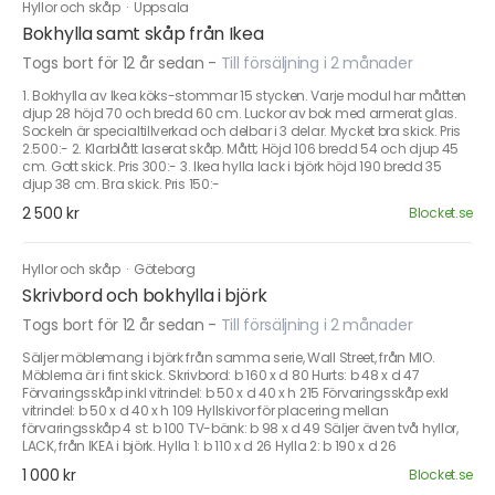
Hyllor och skåp
·
Uppsala
Bokhylla samt skåp från Ikea
Togs bort för 12 år sedan
-
Till försäljning i 2 månader
1. Bokhylla av Ikea köks-stommar 15 stycken. Varje modul har måtten
djup 28 höjd 70 och bredd 60 cm. Luckor av bok med armerat glas.
Sockeln är specialtillverkad och delbar i 3 delar. Mycket bra skick. Pris
2.500:- 2. Klarblått laserat skåp. Mått; Höjd 106 bredd 54 och djup 45
cm. Gott skick. Pris 300:- 3. Ikea hylla lack i björk höjd 190 bredd 35
djup 38 cm. Bra skick. Pris 150:-
2 500 kr
Blocket.se
Hyllor och skåp
·
Göteborg
Skrivbord och bokhylla i björk
Togs bort för 12 år sedan
-
Till försäljning i 2 månader
Säljer möblemang i björk från samma serie, Wall Street, från MIO.
Möblerna är i fint skick. Skrivbord: b 160 x d 80 Hurts: b 48 x d 47
Förvaringsskåp inkl vitrindel: b 50 x d 40 x h 215 Förvaringsskåp exkl
vitrindel: b 50 x d 40 x h 109 Hyllskivor för placering mellan
förvaringsskåp 4 st: b 100 TV-bänk: b 98 x d 49 Säljer även två hyllor,
LACK, från IKEA i björk. Hylla 1: b 110 x d 26 Hylla 2: b 190 x d 26
1 000 kr
Blocket.se