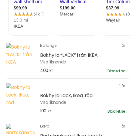
Borlänge
1 år
Bokhylla ”LACK” från IKEA
Visa liknande
400 kr
Blocket.se
1 år
Bokhylla Lack, Ikea, röd
Visa liknande
100 kr
Blocket.se
Ekerö
1 år
Bortskänkes vit Ikea Lack b...