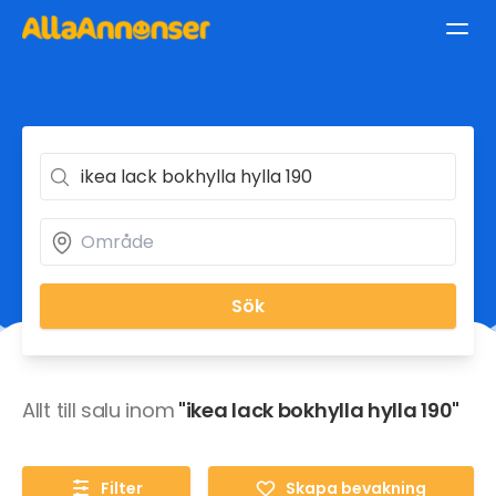
Sök
Allt till salu inom
"ikea lack bokhylla hylla 190"
Filter
Skapa bevakning