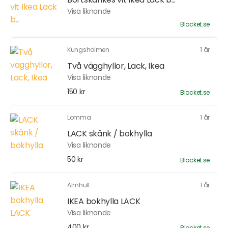
Visa liknande
Blocket.se
Kungsholmen
1 år
Två vägghyllor, Lack, Ikea
Visa liknande
150 kr
Blocket.se
Lomma
1 år
LACK skänk / bokhylla
Visa liknande
50 kr
Blocket.se
Älmhult
1 år
IKEA bokhylla LACK
Visa liknande
400 kr
Blocket.se