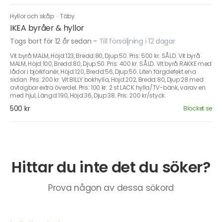
Hyllor och skåp
·
Täby
IKEA byråer & hyllor
Togs bort för 12 år sedan
-
Till försäljning i 12 dagar
Vit byrå MALM, Höjd:123, Bredd:80, Djup:50. Pris: 500 kr. SÅLD. Vit byrå
MALM, Höjd:100, Bredd:80, Djup:50. Pris: 400 kr. SÅLD. Vit byrå RAKKE med
lådor i björkfanér, Höjd:120, Bredd:56, Djup:50. Liten färgdefekt ena
sidan. Pris: 200 kr. Vit BILLY bokhylla, Höjd:202, Bredd:80, Djup:28 med
avtagbar extra överdel. Pris: 100 kr. 2 st LACK hylla/TV-bänk, varav en
med hjul, Längd:190, Höjd:36, Djup:38. Pris: 200 kr/styck.
500 kr
Blocket.se
Hittar du inte det du söker?
Prova någon av dessa sökord