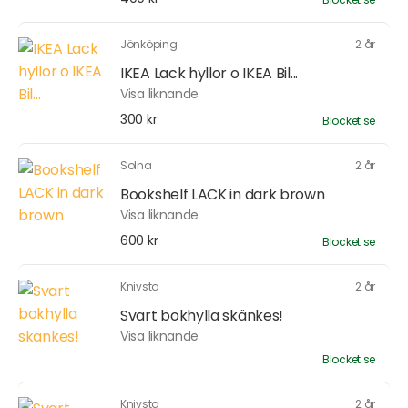
Jönköping
2 år
IKEA Lack hyllor o IKEA Bil...
Visa liknande
300 kr
Blocket.se
Solna
2 år
Bookshelf LACK in dark brown
Visa liknande
600 kr
Blocket.se
Knivsta
2 år
Svart bokhylla skänkes!
Visa liknande
Blocket.se
Knivsta
2 år