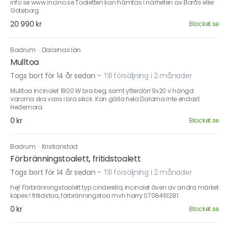
info se www.incino.se Toaletten kan hämtas i närheten av Borås eller
Göteborg.
20 990 kr
Blocket.se
Badrum
·
Dalarnas län
Mulltoa
Togs bort för 14 år sedan
-
Till försäljning i 2 månader
Mulltoa incinolet 1800 W bra beg, samt ytterdörr 9x20 v hängd.
varorna ska vara i bra skick. Kan gälla hela Dalarna inte endast
Hedemora
0 kr
Blocket.se
Badrum
·
Kristianstad
Förbränningstoalett, fritidstoalett
Togs bort för 14 år sedan
-
Till försäljning i 2 månader
hej! Förbränningstoalett typ cinderella, incinolet även av andra märket
köpes.! fritidstoa, förbränningstoa mvh harry 0708461281
0 kr
Blocket.se