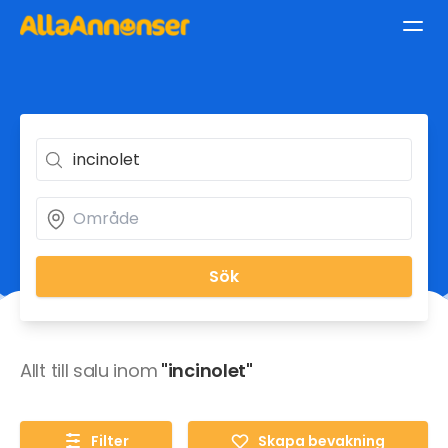
Sök
Allt till salu inom
"incinolet"
Filter
Skapa bevakning