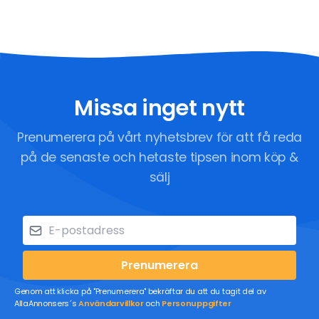
Missa inget nytt
Prenumerera på vårt nyhetsbrev för att få reda
på de senaste och hetaste tipsen inom köp &
sälj
Prenumerera
Genom att klicka på "Prenumerera" bekräftar du att du tagit del av
AllaAnnonsers´s
Användarvillkor
och
Personuppgifter