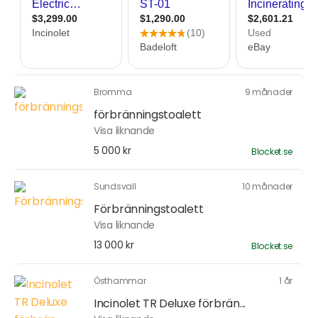
Bromma
9 månader
förbränningstoalett
Visa liknande
5 000 kr
Blocket.se
Sundsvall
10 månader
Förbränningstoalett
Visa liknande
13 000 kr
Blocket.se
Östhammar
1 år
Incinolet TR Deluxe förbrän...