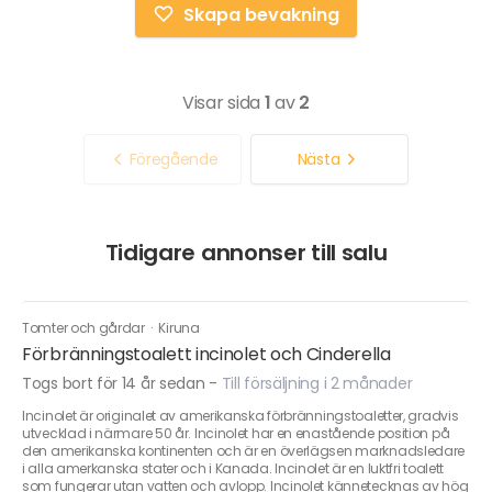
Skapa bevakning
Visar sida
1
av
2
Föregående
Nästa
Tidigare annonser till salu
Tomter och gårdar
·
Kiruna
Förbränningstoalett incinolet och Cinderella
Togs bort för 14 år sedan
-
Till försäljning i 2 månader
Incinolet är originalet av amerikanska förbränningstoaletter, gradvis
utvecklad i närmare 50 år. Incinolet har en enastående position på
den amerikanska kontinenten och är en överlägsen marknadsledare
i alla amerkanska stater och i Kanada. Incinolet är en luktfri toalett
som fungerar utan vatten och avlopp. Incinolet kännetecknas av hög