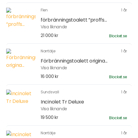
Flen
1 år
förbränningstoalett ”proffs...
Visa liknande
21 000 kr
Blocket.se
Norrtälje
1 år
Förbränningstoalett origina...
Visa liknande
16 000 kr
Blocket.se
Sundsvall
1 år
Incinolet Tr Deluxe
Visa liknande
19 500 kr
Blocket.se
Norrtälje
1 år