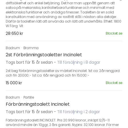
driftsäkerhet och enkel betjäning. Det har man uppnått genom att
satsa på mekaniska, kontrollerbara funktioner och minimalt med
elektroniska funktioner och onödiga finesser. Toaletten är en solid
konstruktion med användning av rostfritt stål i nästan alla detaljer.
Därför är toaletten lätt att använda och lätt att underhålla. Effekt: 1800
W Färg: Vit
28 650 kr
Blocket.se
Badrum
·
Bromma
2st Förbränningstoaletter Incinolet
Togs bort för 15 år sedan
-
Till försäljning i 8 dagar
2st beg förbränningstoaletter av märket Incinolet. 1st ca: 2år rengjord
och fin 20000:- 1st ca: 6år rengjord och fin 15000:-
15 000 kr
Blocket.se
Badrum
·
Partille
Förbränningstoalett Incinolet
Togs bort för 15 år sedan
-
Till försäljning i 2 dagar
Förbränningstoalett INCINOLET. Pris 20.990 kronor , inköpt 12/5-11
använd mindre än 10ggr, 2 års garanti. Nypris: 32.100 kronor. För mer