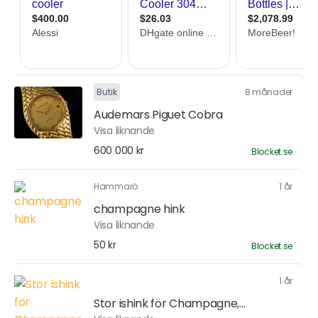
Butik
8 månader
Audemars Piguet Cobra
Visa liknande
600 000 kr
Blocket.se
Hammarö
1 år
champagne hink
Visa liknande
50 kr
Blocket.se
1 år
Stor ishink för Champagne,...