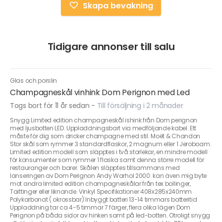
Skapa bevakning
Tidigare annonser till salu
Glas och porslin
Champagneskål vinhink Dom Perignon med Led
Togs bort för 11 år sedan
-
Till försäljning i 2 månader
Snygg Limited edition champagneskål ishink från Dom perignon
med ljusbotten LED. Uppladdningsbart via medföljande kabel. Ett
måste för dig som dricker champagne med stil. Moët & Chandon
Stor skål som rymmer 3 standardflaskor, 2 magnum eller 1 Jeroboam.
Limited edition modell som släpptes i två storlekar, en mindre modell
för konsumenter som rymmer 1 flaska samt denna större modell för
restauranger och barer. Skålen släpptes tillsammans med
lanseringen av Dom Perignon Andy Warhol 2000. kan även mig byte
mot andra limited edition champagneskålar från tex bollinger,
Taittinger eller liknande. Vinkyl Specifikationer 408x285x240mm
Polykarbonat ( okrossbar) Inbyggt batteri 13-14 timmars batteritid
Uppladdning tar ca 4-5 timmar 7 färger, flera olika lägen Dom
Perignon på båda sidor av hinken samt på led-botten. Otroligt snygg