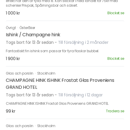
effekt när den är fylld med is. Kan skickar i hela landet för 75kr med
schenker Privpak, Spårningsbar och säkert.
1 000 kr
Blocket.se
Övrigt
·
Österåker
Ishink / Champagne hink
Togs bort för 13 år sedan
-
Till försäljning i 2 månader
Fantastiskt fin ishink som passar för fyra flaskor bubbel.
1 900 kr
Blocket.se
Glas och porslin
·
Stockholm
CHAMPAGNE HINK ISHINK Frostat Glas Proveniens
GRAND HOTEL
Togs bort för 13 år sedan
-
Till försäljning i 12 dagar
CHAMPAGNE HINK ISHINK Frostat Glas Proveniens GRAND HOTEL
99 kr
Tradera.se
Glas och porslin
·
Stockholm