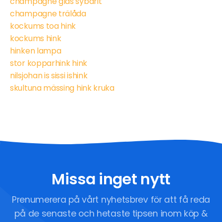
champagne glas sybarit
champagne trälåda
kockums toa hink
kockums hink
hinken lampa
stor kopparhink hink
nilsjohan is sissi ishink
skultuna mässing hink kruka
Missa inget nytt
Prenumerera på vårt nyhetsbrev för att få reda
på de senaste och hetaste tipsen inom köp &