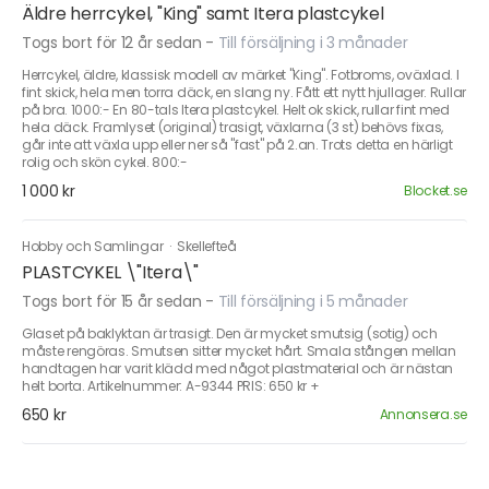
Äldre herrcykel, "King" samt Itera plastcykel
Togs bort för 12 år sedan
-
Till försäljning i 3 månader
Herrcykel, äldre, klassisk modell av märket "King". Fotbroms, oväxlad. I
fint skick, hela men torra däck, en slang ny. Fått ett nytt hjullager. Rullar
på bra. 1000:- En 80-tals Itera plastcykel. Helt ok skick, rullar fint med
hela däck. Framlyset (original) trasigt, växlarna (3 st) behövs fixas,
går inte att växla upp eller ner så "fast" på 2.an. Trots detta en härligt
rolig och skön cykel. 800:-
1 000 kr
Blocket.se
Hobby och Samlingar
·
Skellefteå
PLASTCYKEL \"Itera\"
Togs bort för 15 år sedan
-
Till försäljning i 5 månader
Glaset på baklyktan är trasigt. Den är mycket smutsig (sotig) och
måste rengöras. Smutsen sitter mycket hårt. Smala stången mellan
handtagen har varit klädd med något plastmaterial och är nästan
helt borta. Artikelnummer: A-9344 PRIS: 650 kr +
650 kr
Annonsera.se