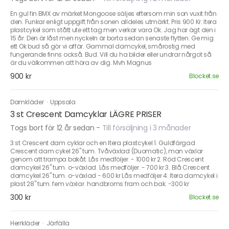
En gul fin BMX av märket Mongoose säljes eftersom min son vuxit från
den. Funkar enligt uppgift från sonen alldeles utmärkt. Pris 900 Kr. Itera
plastcykel som stått ute ett tag men verkar vara Ok. Jag har ägt den i
15 år. Den är låst men nyckeln är borta sedan senaste flytten. Ge mig
ett Ok bud så gör vi affär. Gammal damcykel, smårostig med
fungerande finns också. Bud. Vill du ha bilder eller undrar nårgot så
är du välkommen att höra av dig. Mvh Magnus
900 kr
Blocket.se
Damkläder
·
Uppsala
3 st Crescent Damcyklar LÄGRE PRISER
Togs bort för 12 år sedan
-
Till försäljning i 3 månader
3 st Crescent dam cyklar och en Itera plastcykel 1. Guldfärgad
Crescent dam cykel 26" tum. Tvåväxlad (Duomatic), man växlar
genom att trampa bakåt. Lås medföljer. - 1000 kr 2. Röd Crescent
damcykel 26" tum. o-växlad. Lås medföljer. - 700 kr 3. Blå Crescent
damcykel 26" tum. o-växlad - 600 kr Lås medföljer 4. Itera damcykel i
plast 28" tum. fem växlar. handbroms fram och bak. -300 kr
300 kr
Blocket.se
Herrkläder
·
Järfälla