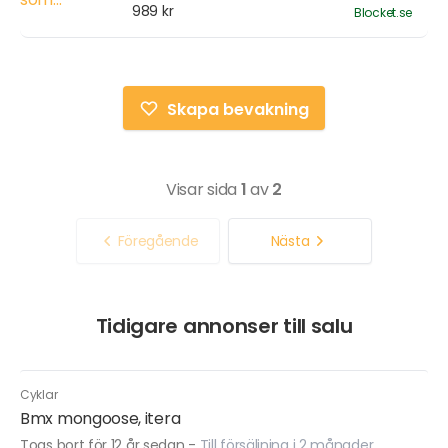
989 kr
Blocket.se
Skapa bevakning
Visar sida
1
av
2
Föregående
Nästa
Tidigare annonser till salu
Cyklar
Bmx mongoose, itera
Togs bort för 12 år sedan
-
Till försäljning i 2 månader