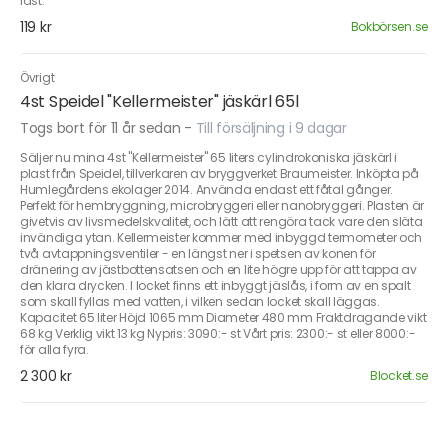
läst.
119 kr
Bokbörsen.se
Övrigt
4st Speidel "Kellermeister" jäskärl 65l
Togs bort för 11 år sedan
-
Till försäljning i 9 dagar
Säljer nu mina 4st "Kellermeister" 65 liters cylindrokoniska jäskärl i
plast från Speidel, tillverkaren av bryggverket Braumeister. Inköpta på
Humlegårdens ekolager 2014. Använda endast ett fåtal gånger.
Perfekt för hembryggning, microbryggeri eller nanobryggeri. Plasten är
givetvis av livsmedelskvalitet, och lätt att rengöra tack vare den släta
invändiga ytan. Kellermeister kommer med inbyggd termometer och
två avtappningsventiler - en längst ner i spetsen av konen för
dränering av jästbottensatsen och en lite högre upp för att tappa av
den klara drycken. I locket finns ett inbyggt jäslås, i form av en spalt
som skall fyllas med vatten, i vilken sedan locket skall läggas.
Kapacitet 65 liter Höjd 1065 mm Diameter 480 mm Fraktdragande vikt
68 kg Verklig vikt 13 kg Nypris: 3090:- st Vårt pris: 2300:- st eller 8000:-
för alla fyra.
2 300 kr
Blocket.se