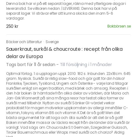
Denna bok har vi på ett separat lager, räkna med ytterligare dagar i
leveranstid. Se villkoren nedan. | LEVERANS: Denna bok har vi på
separat lager. Vi strävar efter att kunna skicka den inom 5-6
vardagar.
250 kr
Bokbörsen.se
Böcker och Litteratur
·
Sverige
Sauerkraut, surkål & choucroute : recept från olika
delar av Europa
Togs bort för 11 år sedan
-
Till försäljning i 1 månader
Optimal förlag. 1:a upplagan uppl. 2010. 182 s. Inbunden. 22x18cm. 645
gram. Nyskick. Surkål är riktig slow-food och gör gott för din hälsa!
Frankrike, Tjeckien, Tyskland, Ungern och Österrike - varje land tillagar
surkålen enligt sin egen tradition, med kärlek och omsorg. Recepten i
den här boken är hämtade från olika delar av världen, där Maria och
Jan-Erik Wannerdt på sina många resor har testat olika former av
surkål med tillbehör. Nyttan av surkål Sänker GI-värdet verkar
probiotiskt för magen motverkar uppkomsten av allergi innehåller C-
vitamin, folsyra, vitamin B6 och vitamin K Det är så gott! Men det
bästa argumentet för att laga och äta surkål är att det är så gott!
Boken innehåller massor av läckra recept från de länder där surkål är
vanligt. Vad sägs om Choucroute S:t Germain, Szegediner Gulasch,
Tiroler Bauernschmaus eller Wraps med surkål och chorizo? Aldrig