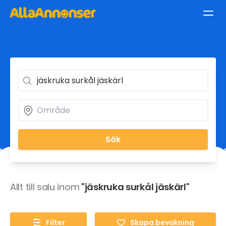
Sök
Allt till salu inom
"jäskruka surkål jäskärl"
Filter
Skapa bevakning