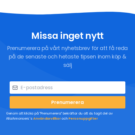
Missa inget nytt
Prenumerera på vårt nyhetsbrev för att få reda
på de senaste och hetaste tipsen inom köp &
sälj
Prenumerera
Genom att klicka på "Prenumerera" bekräftar du att du tagit del av
AllaAnnonsers´s
Användarvillkor
och
Personuppgifter