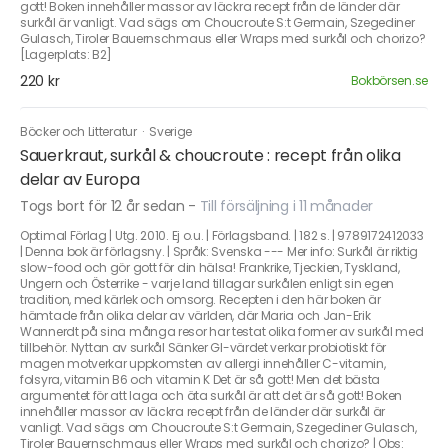
gott! Boken innehåller massor av läckra recept från de länder där
surkål är vanligt. Vad sägs om Choucroute S:t Germain, Szegediner
Gulasch, Tiroler Bauernschmaus eller Wraps med surkål och chorizo?
[Lagerplats: B2]
220 kr
Bokbörsen.se
Böcker och Litteratur
·
Sverige
Sauerkraut, surkål & choucroute : recept från olika
delar av Europa
Togs bort för 12 år sedan
-
Till försäljning i 11 månader
Optimal Förlag | Utg. 2010. Ej o.u. | Förlagsband. | 182 s. | 9789172412033
| Denna bok är förlagsny. | Språk: Svenska --- Mer info: Surkål är riktig
slow-food och gör gott för din hälsa! Frankrike, Tjeckien, Tyskland,
Ungern och Österrike - varje land tillagar surkålen enligt sin egen
tradition, med kärlek och omsorg. Recepten i den här boken är
hämtade från olika delar av världen, där Maria och Jan-Erik
Wannerdt på sina många resor har testat olika former av surkål med
tillbehör. Nyttan av surkål Sänker GI-värdet verkar probiotiskt för
magen motverkar uppkomsten av allergi innehåller C-vitamin,
folsyra, vitamin B6 och vitamin K Det är så gott! Men det bästa
argumentet för att laga och äta surkål är att det är så gott! Boken
innehåller massor av läckra recept från de länder där surkål är
vanligt. Vad sägs om Choucroute S:t Germain, Szegediner Gulasch,
Tiroler Bauernschmaus eller Wraps med surkål och chorizo? | Obs: