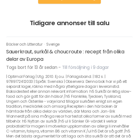
Tidigare annonser till salu
Böcker och Litteratur
·
Sverige
Sauerkraut, surkål & choucroute : recept från olika
delar av Europa
Togs bort för 13 år sedan
-
Till försäljning i 9 dagar
| Optimal Förlag | Utg. 2010. Ej o.u. | Förlagsband. | 182 s. |
9789172412033 | Språk: Svenska | Observera: Denna bok har vi på ett
separat lager, räkna med några ytterligare dagar i leveranstid.
Baksidestext eller annan relevant information: h5 Surkål är riktig slow-
food och gör gott för din hälsa! /h5 Frankrike, Tjeckien, Tyskland,
Ungern och Österrike - varje land tillagar surkålen enligt sin egen
tradition, med kärlek och omsorg.Recepten i den här boken är
hämtade från olika delar av världen, där Maria och Jan-Erik
Wannerdt på sina många resor har testat olika former av surkål med
tillbehör. h5 Nyttan av surkål /h5 ul li Sänker GI-värdet li verkar
probiotiskt för magen li motverkar uppkomsten av allergi li innehåller
C-vitamin, folsyra, vitamin B6 och vitamin K /ul h5 Det är så gott! /h5
Men det bästa argumentet för att laga och äta surkål är att det är så