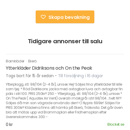
Skapa bevakning
Tidigare annonser till salu
Barnkläder
·
Ekerö
Ytterkläder Didriksons och On the Peak
Togs bort för 15 år sedan
-
Till försäljning i 16 dagar
Ytterplagg, stl. 98/104 (2-4 år), unisex Hej! Säljes fina ytterkläder till kille
som tjej: * Röd Didriksons jacka med avtagbar luva och avtagbar fin
päls i strl 100. PRIS 250kr!! 250:- Ytterplagg, stl. 98/104 (2-4 år), unisex *
On The Peak ( Aquatex Air Vent) overall i mörkgrå i strl 98/104...helt NY!!
Säljes då min son vägrade använda den!=) Nypris 699kr! Säljes för
PRIS 300kr!! Kläderna finns att hämta på Ekerö, Träkvista. Det går även
bra att mötas upp vid Brommaplan eller Fridhemsplan efter
överenskommelse. 300:-
0 kr
Blocket.se