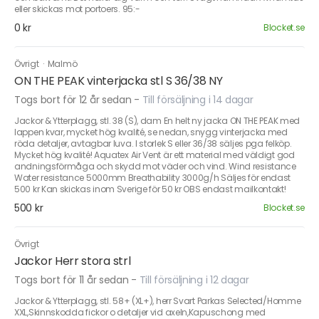
eller skickas mot portoers. 95:-
0 kr
Blocket.se
Övrigt
·
Malmö
ON THE PEAK vinterjacka stl S 36/38 NY
Togs bort för 12 år sedan
-
Till försäljning i 14 dagar
Jackor & Ytterplagg, stl. 38 (S), dam En helt ny jacka ON THE PEAK med
lappen kvar, mycket hög kvalité, se nedan, snygg vinterjacka med
röda detaljer, avtagbar luva. I storlek S eller 36/38 säljes pga felköp.
Mycket hög kvalité! Aquatex Air Vent är ett material med väldigt god
andningsförmåga och skydd mot väder och vind. Wind resistance
Water resistance 5000mm Breathability 3000g/h Säljes för endast
500 kr Kan skickas inom Sverige för 50 kr OBS endast mailkontakt!
500 kr
Blocket.se
Övrigt
Jackor Herr stora strl
Togs bort för 11 år sedan
-
Till försäljning i 12 dagar
Jackor & Ytterplagg, stl. 58+ (XL+), herr Svart Parkas Selected/Homme
XXL,Skinnskodda fickor o detaljer vid axeln,Kapuschong med