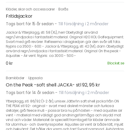
Kläder, skor och accessoarer
·
Borås
Fritidsjackor
Togs bort för 15 år sedan
-
Till försäljning i 2 månader
Jackor & Ytterplagg, stl. 58 (XL), herr Obetydligt använd
regn/vindjacka i fantastiskt material. Original H2O XOL Golfequipment.
Svart med grå revärer. Reflexerna i dragkedjan gör den svår att fota.
Nypris ca 3500:- 600:- Jackor & Ytterplagg, stl. 42 (M), dam Obetydligt
använd regn/vindjacka i fantastiskt material. Original On the peak -
Aquatex - Air vent. Nypris: ca 3000:- 500:-
0 kr
Blocket.se
Barnkläder
·
Uppsala
On the Peak -soft shell JACKA- stl 92, 95 kr
Togs bort för 14 år sedan
-
Till försäljning i 2 månader
Ytterplagg, stl. 86/92 (1-2 år), unisex Jätte fin soft shell jacka från ON
THE PEAK stl 92- original - svart med diskret mönster och turkosa
detaljer, grå fleece inuti - passar bra nu på hösten - med aquatex air
vent - material med väldigt god andningsförmåga och skydd mot
vind och väder. Materialet är speciellt framtaget för kläder ämnade
för utomhus- och äventyrssporter. Aquatex air vent är både lätt, mjukt
och bekvämt. Det håller dig varm och torr! Svagt namnad. Avhämtas