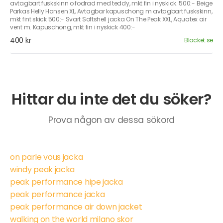
avtagbart fuskskinn o fodrad med teddy, mkt fin i nyskick. 500:- Beige
Parkas Helly Hansen XL, Avtagbar kapuschong m avtagbart fuskskinn,
mkt fint skick 500:- Svart Softshell jacka On The Peak XXL, Aquatex air
vent m. Kapuschong, mkt fin i nyskick 400:-
400 kr
Blocket.se
Hittar du inte det du söker?
Prova någon av dessa sökord
on parle vous jacka
windy peak jacka
peak performance hipe jacka
peak performance jacka
peak performance air down jacket
walking on the world milano skor