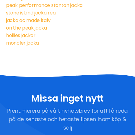
peak performance stanton jacka
stone island jacka rea
jacka ac made italy
on the peak jacka
hollies jackor
moncler jacka
Missa inget nytt
Prenumerera på vårt nyhetsbrev för att få reda
på de senaste och hetaste tipsen inom köp &
sälj