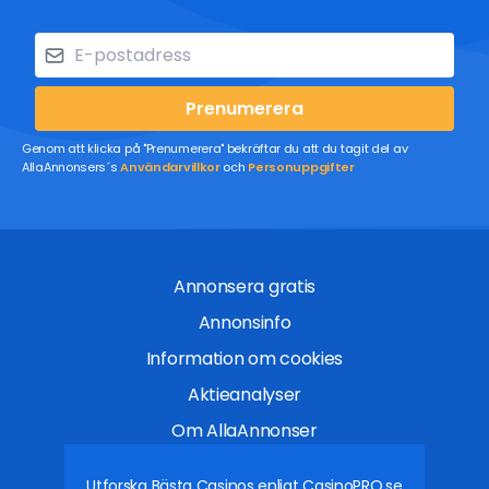
Prenumerera
Genom att klicka på "Prenumerera" bekräftar du att du tagit del av
AllaAnnonsers´s
Användarvillkor
och
Personuppgifter
Annonsera gratis
Annonsinfo
Information om cookies
Aktieanalyser
Om AllaAnnonser
Utforska Bästa Casinos enligt
CasinoPRO.se