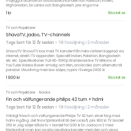
möjliggör tittande av östasiatiska kanaler från Pakistan, Indien,
Afghanistan, Sri Lanka och Bangladesh. pris ringa me.
1 kr
Blocket.se
TV och Projektorer
ShavaTV, jadoo, TV-channels
Togs bort för 12 år sedan
-
Till försäljning i 2 månader
ShavaTV ShavaTV box med TV kanaler från hela världen kopplad via
internet, direkt i TV apparaten. Speciellt Indien, Pakistan, Bangladesh
etc etc. Specifikationer: Full HD-1080p Worldwide live TV Millions of
YouTube Videos Boxen smidig och liten, användes som alternativ till
parabol. Utrustning med box säljes, nypris i Sverige 2400 kr.
1 900 kr
Blocket.se
TV och Projektorer
·
Nacka
Fin och välfungerande philips 42 tum + hdmi
Togs bort för 12 år sedan
-
Till försäljning i 2 månader
Väldigt fräsch och välfungerande Philips TV 42 tum silver färg med
hdmi ingång. det finns fjärrkontroll till den också. pris 960 kr TV bordet
250 kr Jag säljer båda tv + bordet för 1200 kr En Jadoo nr 2 med
fjärrkontroll man kan se alla aisatiska kanaler med den och vissa