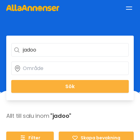
Sök
Allt till salu inom
"jadoo"
Filter
Skapa bevakning