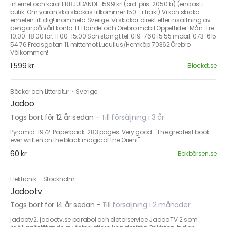
internet och köra! ERBJUDANDE: 1599 kr! (ord. pris: 2050 kr) (endast i
butik. Om varan ska skickas tillkommer 150:- i frakt) Vi kan skicka
enheten till dig! inom hela Sverige. Vi skickar direkt efter insättning av
pengar på vårt konto. IT Handel och Örebro mobil Öppettider: Mån-Fre
10:00-18:00 lör: 11:00-15:00 Sön stängt tel: 019-760 15 55 mobil: 073-615
54 76 Fredsgatan 11, mittemot Lucullus/Hemköp 70362 Örebro
Välkommen!
1 599 kr
Blocket.se
Böcker och Litteratur
·
Sverige
Jadoo
Togs bort för 12 år sedan
-
Till försäljning i 3 år
Pyramid. 1972. Paperback. 283 pages. Very good. "The greatest book
ever written on the black magic of the Orient".
60 kr
Bokbörsen.se
Elektronik
·
Stockholm
Jadootv
Togs bort för 14 år sedan
-
Till försäljning i 2 månader
jadootv2. jadootv.se parabol och datorservice.Jadoo TV 2 som