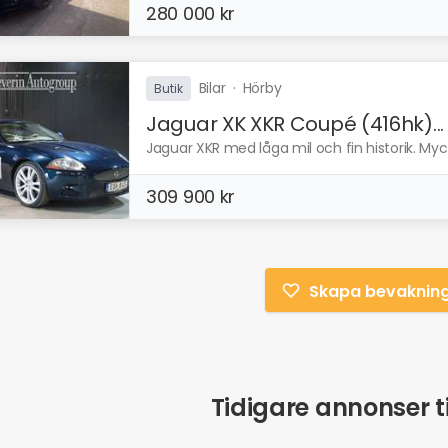
280 000 kr
Bilar
·
Hörby
Butik
Jaguar XK XKR Coupé (416hk)...
Jaguar XKR med låga mil och fin historik. Myck
309 900 kr
Skapa bevaknin
Tidigare annonser ti