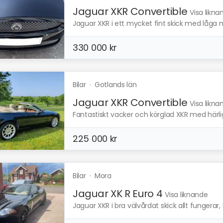
Jaguar XKR Convertible
Visa likna
Jaguar XKR i ett mycket fint skick med låga mil
330 000 kr
Bilar
·
Gotlands län
Jaguar XKR Convertible
Visa likna
Fantastiskt vacker och körglad XKR med härli
225 000 kr
Bilar
·
Mora
Jaguar XK R Euro 4
Visa liknande
Jaguar XKR i bra välvårdat skick allt fungerar,