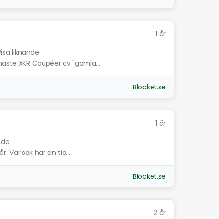
1 år
Visa liknande
inaste XKR Coupéer av "gamla...
Blocket.se
1 år
nde
r. Var sak har sin tid...
Blocket.se
2 år