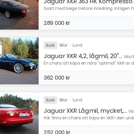
Jaguar XKR 363 HK Kompresso..
Svart med beige tretons inredning. Intagen frå
289 000 kr
Bilar
·
Lund
Butik
Jaguar XKR 4,2, lågmil, 20"...
Visa 
En chans att köpa en nära "optimal" XKR av den
362 000 kr
Bilar
·
Lund
Butik
Jaguar XKR Lågmil, mycket,...
Vi
Här finns en chans att köpa en XKR i den unde
252 000 kr