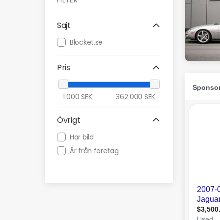
FILTER
Sajt
Blocket.se
Pris
1 000
SEK
362 000
SEK
Övrigt
Har bild
Är från företag