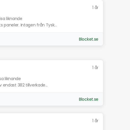
1 år
isa liknande
 paneler. Intagen från Tysk...
Blocket.se
1 år
sa liknande
 endast 382 tillverkade...
Blocket.se
1 år