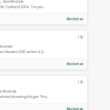
.
Visa liknande
n Tyskland 2004. Tre priv...
Blocket.se
1 år
liknande
 klassika X100 serien! 4.2...
Blocket.se
1 år
sa liknande
rbara lanseringsfärgen "Pho...
Blocket.se