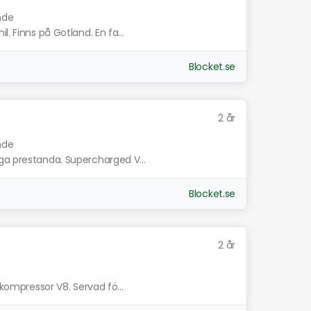
nde
. Finns på Gotland. En fa...
Blocket.se
2 år
nde
ga prestanda. Supercharged V...
Blocket.se
2 år
 kompressor V8. Servad fö...