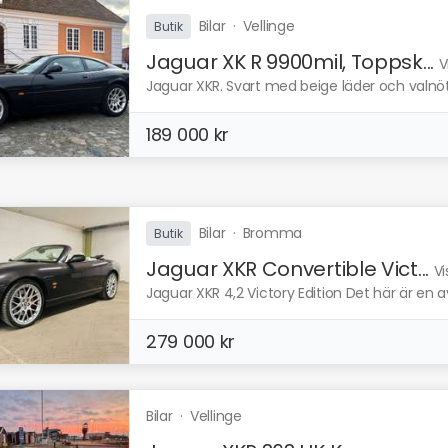
Bilar
·
Vellinge
Butik
Jaguar XK R 9900mil, Toppsk...
V
Jaguar XKR. Svart med beige läder och valnöts
189 000 kr
Bilar
·
Bromma
Butik
Jaguar XKR Convertible Vict...
Vi
Jaguar XKR 4,2 Victory Edition Det här är en av
279 000 kr
Bilar
·
Vellinge