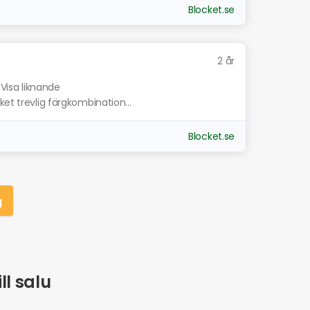
Blocket.se
2 år
Visa liknande
et trevlig färgkombination...
Blocket.se
g
ll salu