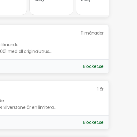
11 månader
a liknande
01 med all originalutrus...
Blocket.se
1 år
de
ilverstone är en limitera...
Blocket.se