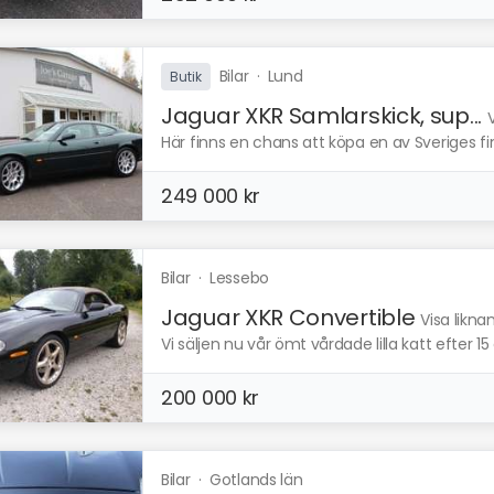
Bilar
·
Lund
Butik
Jaguar XKR Samlarskick, sup...
Här finns en chans att köpa en av Sveriges f
249 000 kr
Bilar
·
Lessebo
Jaguar XKR Convertible
Visa likna
Vi säljen nu vår ömt vårdade lilla katt efter 15 å
200 000 kr
Bilar
·
Gotlands län