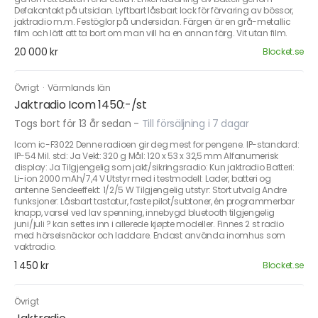
Defakontakt på utsidan. Lyftbart låsbart lock för förvaring av bössor,
jaktradio m.m. Festöglor på undersidan. Färgen är en grå-metallic
film och lätt att ta bort om man vill ha en annan färg. Vit utan film.
20 000 kr
Blocket.se
Övrigt
·
Värmlands län
Jaktradio Icom 1450:-/st
Togs bort för 13 år sedan
-
Till försäljning i 7 dagar
Icom ic-F3022 Denne radioen gir deg mest for pengene. IP-standard:
IP-54 Mil. std: Ja Vekt: 320 g Mål: 120 x 53 x 32,5 mm Alfanumerisk
display: Ja Tilgjengelig som jakt/sikringsradio: Kun jaktradio Batteri:
Li-ion 2000 mAh/7,4 V Utstyr med i testmodell: Lader, batteri og
antenne Sendeeffekt: 1/2/5 W Tilgjengelig utstyr: Stort utvalg Andre
funksjoner: Låsbart tastatur, faste pilot/subtoner, én programmerbar
knapp, varsel ved lav spenning, innebygd bluetooth tilgjengelig
juni/juli ? kan settes inn i allerede kjøpte modeller. Finnes 2 st radio
med hörselsnäckor och laddare. Endast använda inomhus som
vaktradio.
1 450 kr
Blocket.se
Övrigt