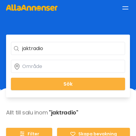
Sök
Allt till salu inom
"jaktradio"
Filter
Skapa bevakning