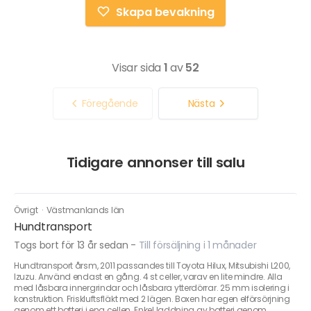
Skapa bevakning
Visar sida
1
av
52
Föregående
Nästa
Tidigare annonser till salu
Övrigt
·
Västmanlands län
Hundtransport
Togs bort för 13 år sedan
-
Till försäljning i 1 månader
Hundtransport årsm, 2011 passandes till Toyota Hilux, Mitsubishi L200,
Izuzu. Använd endast en gång. 4 st celler, varav en lite mindre. Alla
med låsbara innergrindar och låsbara ytterdörrar. 25 mm isolering i
konstruktion. Friskluftsfläkt med 2 lägen. Boxen har egen elförsörjning
genom ett batteri i ena cellen. Enkel laddning av batteri genom