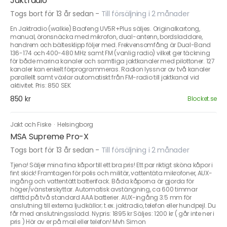
Jaktradio
Togs bort för 13 år sedan
-
Till försäljning i 2 månader
En Jaktradio (walkie) Baofeng UV5R+Plus säljes. Originalkartong,
manual, öronsnäcka med mikrofon, dual-antenn, bordsladdare,
handrem och bältesklipp följer med. Frekvensomfång är Dual-Band
136-174 och 400-480 MHz samt FM (vanlig radio) vilket ger täckning
för både marina kanaler och samtliga jaktkanaler med pilottoner. 127
kanaler kan enkelt förprogrammeras. Radion lyssnar av två kanaler
parallellt samt växlar automatiskt från FM-radio till jaktkanal vid
aktivitet. Pris: 850 SEK
850 kr
Blocket.se
Jakt och Fiske
·
Helsingborg
MSA Supreme Pro-X
Togs bort för 13 år sedan
-
Till försäljning i 2 månader
Tjena! Säljer mina fina kåpor till ett bra pris! Ett par riktigt sköna kåpor i
fint skick! Framtagen för polis och militär, vattentäta mikrofoner, AUX-
ingång och vattentätt batterifack. Båda kåporna är gjorda för
höger/vänsterskyttar. Automatisk avstängning, ca 600 timmar
drifttid på två standard AAA batterier. AUX-ingång 3.5 mm för
anslutning till externa ljudkällor; t.ex. jaktradio, telefon eller hundpejl. Du
får med anslutningssladd. Nypris: 1895 kr Säljes: 1200 kr ( går inte ner i
pris ) Hör av er på mail eller telefon! Mvh Simon