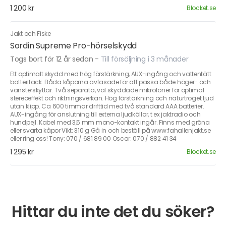
1 200 kr
Blocket.se
Jakt och Fiske
Sordin Supreme Pro-hörselskydd
Togs bort för 12 år sedan
-
Till försäljning i 3 månader
Ett optimalt skydd med hög förstärkning, AUX-ingång och vattentätt
batterifack. Båda kåporna avfasade för att passa både höger- och
vänsterskyttar. Två separata, väl skyddade mikrofoner för optimal
stereoeffekt och riktningsverkan. Hög förstärkning och naturtroget ljud
utan klipp. Ca 600 timmar drifttid med två standard AAA batterier.
AUX-ingång för anslutning till externa ljudkällor, t ex jaktradio och
hundpejl. Kabel med 3,5 mm mono-kontakt ingår. Finns med gröna
eller svarta kåpor Vikt: 310 g Gå in och beställ på www.fahallenjakt.se
eller ring oss! Tony: 070 / 681 89 00 Oscar: 070 / 882 41 34
1 295 kr
Blocket.se
Hittar du inte det du söker?