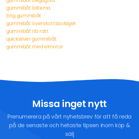
gummibåt begagnat
gummibåt biltema
brig gummibåt
gummibåt överskottsbolaget
gummibåt rib ratt
quicksilver gummibåt
gummibåt med elmotor
Missa inget nytt
Prenumerera på vårt nyhetsbrev för att få reda
på de senaste och hetaste tipsen inom köp &
sälj