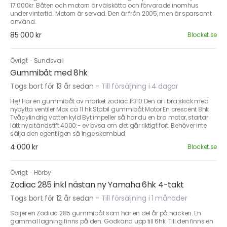
17 000kr. Båten och motorn är välskötta och förvarade inomhus
under vintertid. Motorn är servad. Den är från 2005, men är sparsamt
använd.
85 000 kr
Blocket.se
Övrigt
·
Sundsvall
Gummibåt med 8hk
Togs bort för 13 år sedan
-
Till försäljning i 4 dagar
Hej! Har en gummibåt av märket zodiac fr310 Den är i bra skick med
nybytta ventiler Max ca 11 hk Stabil gummibåt Motor En crescent 8hk
Tvåcylindrig vatten kyld Byt impeller så har du en bra motor, startar
lätt nya tändstift 4000:- ev bvsa om det går riktigt fort. Behöver inte
sälja den egentligen så Inge skambud
4 000 kr
Blocket.se
Övrigt
·
Hörby
Zodiac 285 inkl nästan ny Yamaha 6hk 4-takt
Togs bort för 12 år sedan
-
Till försäljning i 1 månader
Säljer en Zodiac 285 gummibåt som har en del år på nacken. En
gammal lagning finns på den. Godkänd upp till 6hk. Till den finns en