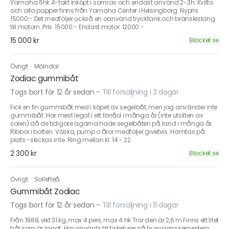
Yamaha 6hk 4-takt inköpt i somras och endast använd 2-3h. Kvitto
och alla papper finns från Yamaha Center i Helsingborg. Nypris
15000:- Det medföljer också en oanvänd trycktank och bränsleslang
till motorn. Pris: 15000:- Endast motor: 12000:-
15 000 kr
Blocket.se
Övrigt
·
Mölndal
Zodiac gummibåt
Togs bort för 12 år sedan
-
Till försäljning i 3 dagar
Fick en fin gummibåt med i köpet av segelbåt, men jag använder inte
gummibåt. Har mest legat i ett förråd i många år (inte utsliten av
solen) då de tidigare ägarna hade segelbåten på land i många år.
Ribbor i botten. Väska, pump o åror medföljer givetvis. Hämtas på
plats -skickas inte. Ring mellan kl. 14 - 22.
2 300 kr
Blocket.se
Övrigt
·
Sollefteå
Gummibåt Zodiac
Togs bort för 12 år sedan
-
Till försäljning i 11 dagar
Från 1988, vikt 31 kg, max 4 pers, max 4 hk Tror den är 2,6 m Finns ett litet
hål som är lagat. Har använts till fisketurer på husvagnssemestern.