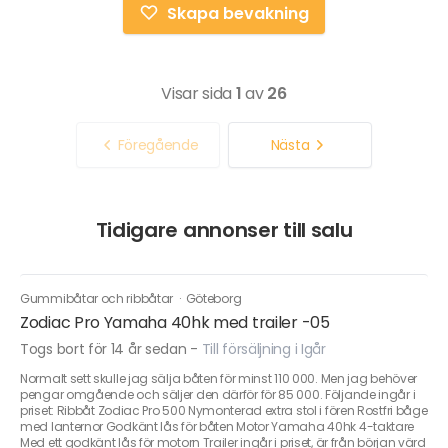
Skapa bevakning
Visar sida
1
av
26
Föregående
Nästa
Tidigare annonser till salu
Gummibåtar och ribbåtar
·
Göteborg
Zodiac Pro Yamaha 40hk med trailer -05
Togs bort för 14 år sedan
-
Till försäljning i Igår
Normalt sett skulle jag sälja båten för minst 110 000. Men jag behöver
pengar omgående och säljer den därför för 85 000. Följande ingår i
priset: Ribbåt Zodiac Pro 500 Nymonterad extra stol i fören Rostfri båge
med lanternor Godkänt lås för båten Motor Yamaha 40hk 4-taktare
Med ett godkänt lås för motorn Trailer ingår i priset, är från början värd