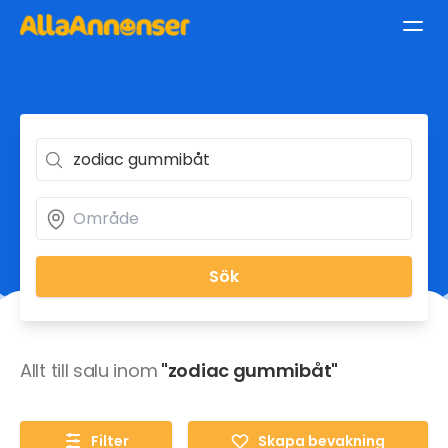
Sök
Allt till salu inom
"zodiac gummibåt"
Filter
Skapa bevakning