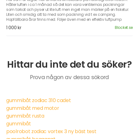
Håller luften i ca 1 månad så det kan vara ventilernas packningar
som torkat och pyser ut lite luft men inget man märker på en fisketur.
Liten och smidig att ta med som packning vid t ex camping.
Hopfällbara åror finns med. Följer även med en effektiv luftpump
1 000 kr
Blocket.se
Hittar du inte det du söker?
Prova någon av dessa sökord
gummibåt zodiac 310 cadet
gummibåt med motor
gummibåt rusta
gummibåt
poolrobot zodiac vortex 3 ny bäst test