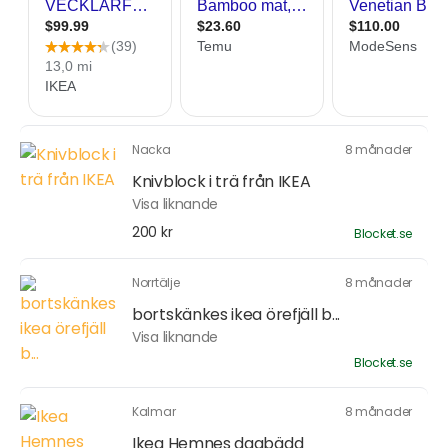
Nacka
8 månader
Knivblock i trä från IKEA
Visa liknande
200 kr
Blocket.se
Norrtälje
8 månader
bortskänkes ikea örefjäll b...
Visa liknande
Blocket.se
Kalmar
8 månader
Ikea Hemnes dagbädd