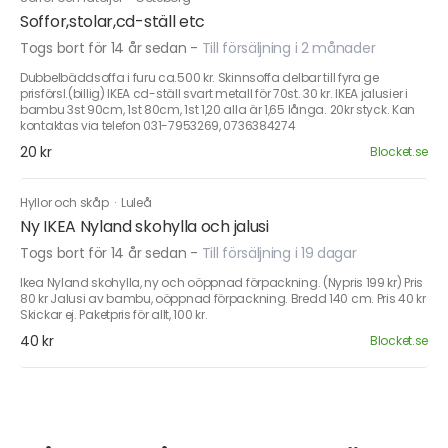
Soffor,stolar,cd-ställ etc
Togs bort för 14 år sedan
-
Till försäljning i 2 månader
Dubbelbäddsoffa i furu ca.500 kr. Skinnsoffa delbar till fyra ge
prisförsl.(billig) IKEA cd-ställ svart metall för 70st. 30 kr. IKEA jalusier i
bambu 3st 90cm, 1st 80cm, 1st 1,20 alla är 1,65 långa. 20kr styck. Kan
kontaktas via telefon 031-7953269, 0736384274
20 kr
Blocket.se
Hyllor och skåp
·
Luleå
Ny IKEA Nyland skohylla och jalusi
Togs bort för 14 år sedan
-
Till försäljning i 19 dagar
Ikea Nyland skohylla, ny och oöppnad förpackning. (Nypris 199 kr) Pris
80 kr Jalusi av bambu, oöppnad förpackning. Bredd 140 cm. Pris 40 kr
Skickar ej. Paketpris för allt, 100 kr.
40 kr
Blocket.se