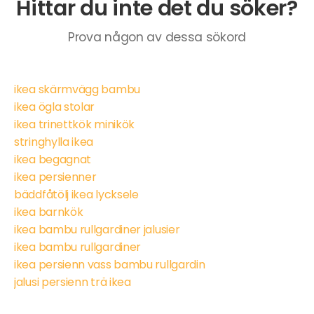
Hittar du inte det du söker?
Prova någon av dessa sökord
ikea skärmvägg bambu
ikea ögla stolar
ikea trinettkök minikök
stringhylla ikea
ikea begagnat
ikea persienner
bäddfåtölj ikea lycksele
ikea barnkök
ikea bambu rullgardiner jalusier
ikea bambu rullgardiner
ikea persienn vass bambu rullgardin
jalusi persienn trä ikea