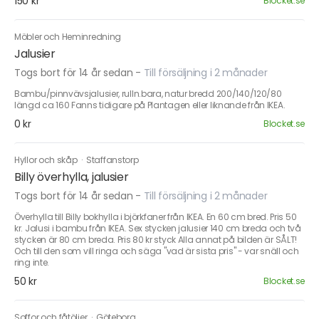
150 kr
Blocket.se
Möbler och Heminredning
Jalusier
Togs bort för 14 år sedan
-
Till försäljning i 2 månader
Bambu/pinnvävsjalusier, rulln.bara, natur bredd 200/140/120/80
längd ca 160 Fanns tidigare på Plantagen eller liknande från IKEA.
0 kr
Blocket.se
Hyllor och skåp
·
Staffanstorp
Billy överhylla, jalusier
Togs bort för 14 år sedan
-
Till försäljning i 2 månader
Överhylla till Billy bokhylla i björkfaner från IKEA. En 60 cm bred. Pris 50
kr. Jalusi i bambu från IKEA. Sex stycken jalusier 140 cm breda och två
stycken är 80 cm breda. Pris 80 kr styck Alla annat på bilden är SÅLT!
Och till den som vill ringa och säga "vad är sista pris" - var snäll och
ring inte.
50 kr
Blocket.se
Soffor och fåtöljer
·
Göteborg