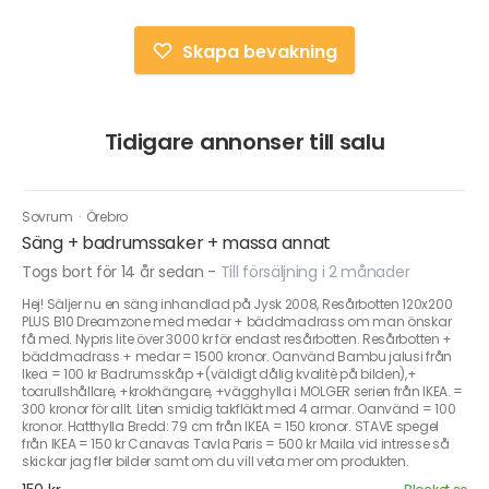
Skapa bevakning
Tidigare annonser till salu
Sovrum
·
Örebro
Säng + badrumssaker + massa annat
Togs bort för 14 år sedan
-
Till försäljning i 2 månader
Hej! Säljer nu en säng inhandlad på Jysk 2008, Resårbotten 120x200
PLUS B10 Dreamzone med medar + bäddmadrass om man önskar
få med. Nypris lite över 3000 kr för endast resårbotten. Resårbotten +
bäddmadrass + medar = 1500 kronor. Oanvänd Bambu jalusi från
Ikea = 100 kr Badrumsskåp +(väldigt dålig kvalitè på bilden),+
toarullshållare, +krokhängare, +vägghylla i MOLGER serien från IKEA. =
300 kronor för allt. Liten smidig takfläkt med 4 armar. Oanvänd = 100
kronor. Hatthylla Bredd: 79 cm från IKEA = 150 kronor. STAVE spegel
från IKEA = 150 kr Canavas Tavla Paris = 500 kr Maila vid intresse så
skickar jag fler bilder samt om du vill veta mer om produkten.