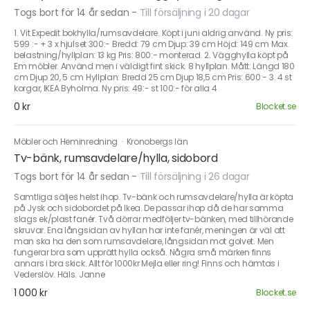
Togs bort för 14 år sedan
-
Till försäljning i 20 dagar
1. Vit Expedit bokhylla/rumsavdelare. Köpt i juni aldrig använd. Ny pris:
599 :- + 3 x hjulset 300:- Bredd: 79 cm Djup: 39 cm Höjd: 149 cm Max.
belastning/hyllplan: 13 kg Pris: 800:- monterad. 2. Vägghylla köpt på
Em möbler. Använd men i väldigt fint skick. 8 hyllplan. Mått: Längd 180
cm Djup 20, 5 cm Hyllplan: Bredd 25 cm Djup 18,5 cm Pris: 600:- 3. 4 st
korgar, IKEA Byholma. Ny pris: 49:- st 100:- för alla 4
0 kr
Blocket.se
Möbler och Heminredning
·
Kronobergs län
Tv-bänk, rumsavdelare/hylla, sidobord
Togs bort för 14 år sedan
-
Till försäljning i 26 dagar
Samtliga säljes helst ihop. Tv-bänk och rumsavdelare/hylla är köpta
på Jysk och sidobordet på Ikea. De passar ihop då de har samma
slags ek/plast fanér. Två dörrar medföljer tv-bänken, med tillhörande
skruvar. Ena långsidan av hyllan har inte fanér, meningen är väl att
man ska ha den som rumsavdelare, långsidan mot golvet. Men
fungerar bra som upprätt hylla också. Några små märken finns
annars i bra skick. Allt för 1000kr Mejla eller ring! Finns och hämtas i
Vederslöv. Häls. Janne
1 000 kr
Blocket.se