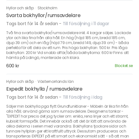
Hyllor och skåp
·
Stockholm
Svarta bokhyllor/rumsavdelare
Togs bort för 14 år sedan
-
Till försäljning i 11 dagar
Två fina svarta bokhyllor/rumsavdelare inkl. 4 korgar säljes. Lackade
ytor och lika fina från alla håll. En hög (höjd 185 cm, bredd 185 cm,
djup 39 cm) och en låg (höjd 79 cm, bredd 149, djup 39 cm) - båda
perfekta för att dela av ett rum. Pris höga bokhyllan: 500 kr. Pris låga
bokhyllan: 200 kr Vid snabb affär/båda bokhyllorna: 600 kr Finns att
hämta på Lidingö, monterade och klara.
600 kr
Blocket.se
Hyllor och skåp
·
Västernorrlands län
Expedit bokhylla / rumsavdelare
Togs bort för 14 år sedan
-
Till försäljning i Idag
Säljer min bokhylla pga flytt Grundfunktioner - Möbeln är lika fin från
alla håll; använd gärna som rumsavdelare. Designerns tankar -
"EXPEDIT har precis det jag tycker om: enkla, rena linjer och ett stramt,
kubiskt formspråk. Det innebär också att det är lätt att använda de
olika delarna i serien med varandra. Bokhyllans tjockare sidor och
tunnare hyllplan ger ett kraftfullt uttryck. Dessutom produceras och
transporteras EXPEDIT på ett smart och ekonomiskt sätt - så att man