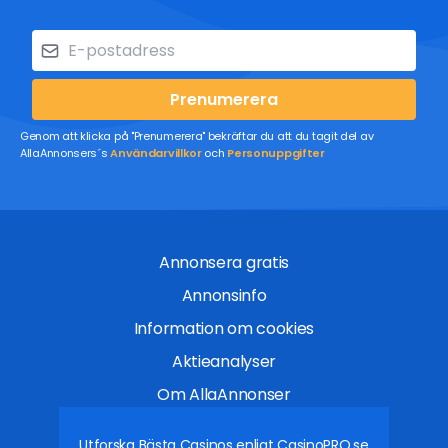
Prenumerera
Genom att klicka på "Prenumerera" bekräftar du att du tagit del av
AllaAnnonsers´s
Användarvillkor
och
Personuppgifter
Annonsera gratis
Annonsinfo
Information om cookies
Aktieanalyser
Om AllaAnnonser
Utforska Bästa Casinos enligt
CasinoPRO.se