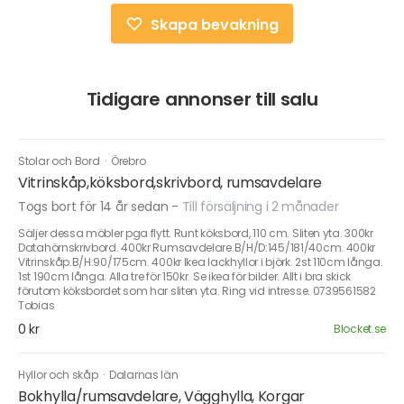
Skapa bevakning
Tidigare annonser till salu
Stolar och Bord
·
Örebro
Vitrinskåp,köksbord,skrivbord, rumsavdelare
Togs bort för 14 år sedan
-
Till försäljning i 2 månader
Säljer dessa möbler pga flytt. Runt köksbord, 110 cm. Sliten yta. 300kr
Datahörnskrivbord. 400kr Rumsavdelare.B/H/D:145/181/40cm. 400kr
Vitrinskåp.B/H:90/175cm. 400kr Ikea lackhyllor i björk. 2st 110cm långa.
1st 190cm långa. Alla tre för 150kr. Se ikea för bilder. Allt i bra skick
förutom köksbordet som har sliten yta. Ring vid intresse. 0739561582
Tobias
0 kr
Blocket.se
Hyllor och skåp
·
Dalarnas län
Bokhylla/rumsavdelare, Vägghylla, Korgar