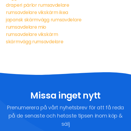
draperi pärlor rumsavdelare
rumsavdelare vikskärm ikea
japansk skärmvägg rumsavdelare
rumsavdelare mio
rumsavdelare vikskärm
skärmvägg rumsavdelare
Missa inget nytt
Prenumerera på vårt nyhetsbrev för att få reda
på de senaste och hetaste tipsen inom köp &
sälj