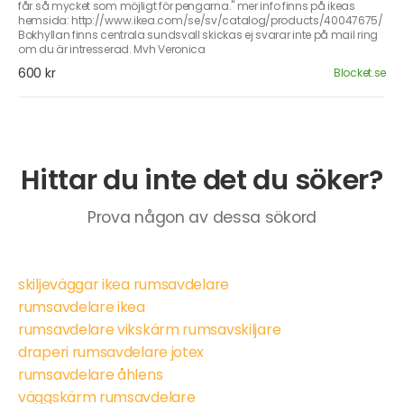
får så mycket som möjligt för pengarna." mer info finns på ikeas
hemsida: http://www.ikea.com/se/sv/catalog/products/40047675/
Bokhyllan finns centrala sundsvall skickas ej svarar inte på mail ring
om du är intresserad. Mvh Veronica
600 kr
Blocket.se
Hittar du inte det du söker?
Prova någon av dessa sökord
skiljeväggar ikea rumsavdelare
rumsavdelare ikea
rumsavdelare vikskärm rumsavskiljare
draperi rumsavdelare jotex
rumsavdelare åhlens
väggskärm rumsavdelare