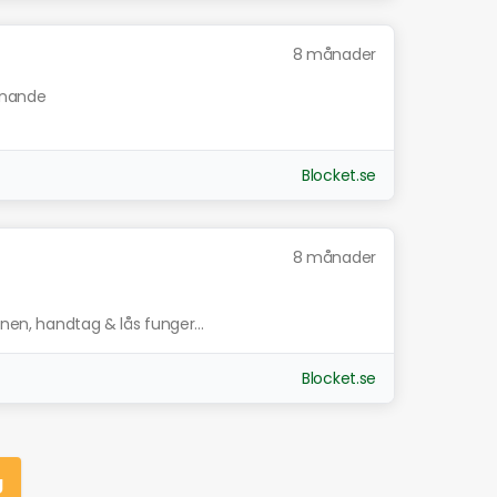
8 månader
iknande
Blocket.se
8 månader
nnen, handtag & lås funger...
Blocket.se
g