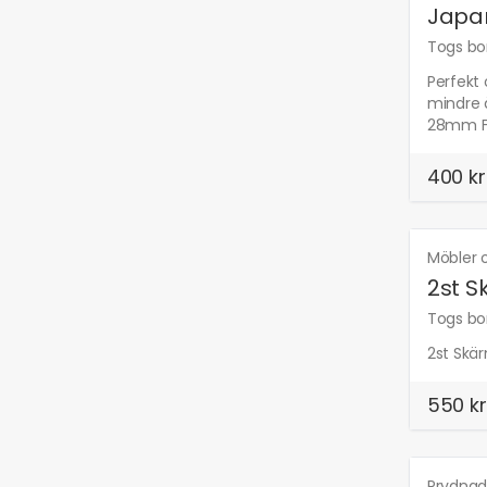
Japan
Togs bor
Perfekt
mindre 
28mm Fä
400 kr
Möbler 
2st S
Togs bor
2st Skä
550 kr
Prydnad