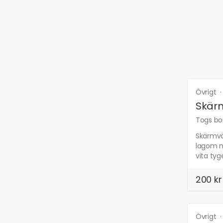
Övrigt
Skärm
Togs bor
Skärmväg
lagom m
vita tyg
200 kr
Övrigt