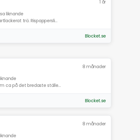
1 år
isa liknande
lackerat trä. Rispappersli...
Blocket.se
8 månader
liknande
m ca på det bredaste ställe...
Blocket.se
8 månader
liknande