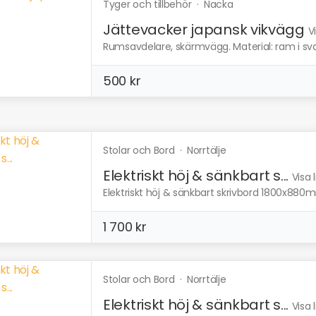
Tyger och tillbehör
·
Nacka
Jättevacker japansk vikvägg
V
Rumsavdelare, skärmvägg. Material: ram i svart
500 kr
Stolar och Bord
·
Norrtälje
Elektriskt höj & sänkbart s...
Visa 
Elektriskt höj & sänkbart skrivbord 1800x880m
1 700 kr
Stolar och Bord
·
Norrtälje
Elektriskt höj & sänkbart s...
Visa 