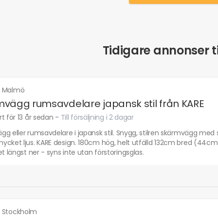
Tidigare annonser ti
·
Malmö
vägg rumsavdelare japansk stil från KARE
t för 13 år sedan
-
Till försäljning i 2 dagar
g eller rumsavdelare i japansk stil. Snygg, stilren skärmvägg med
ycket ljus. KARE design. 180cm hög, helt utfälld 132cm bred (44cm
et längst ner - syns inte utan förstoringsglas.
·
Stockholm