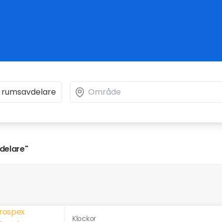
delare"
Klockor