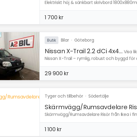
Elektriskt höj & sänkbart skrivbord 1800x880m
1 700 kr
Bilar
·
Göteborg
Butik
Nissan X-Trail 2.2 dCi 4x4...
Visa l
Nissan X-Trail – rymlig, robust och byggd för a
29 900 kr
Tyger och tillbehör
·
Södertälje
Skärmvägg/Rumsavdelare Risö
Skärmvägg/Rumsavdelare Risör från Ikea i fint k
1 100 kr