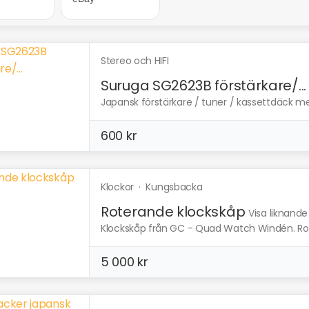
Stereo och HIFI
Suruga SG2623B förstärkare/...
Japansk förstärkare / tuner / kassettdäck med
600 kr
Klockor
·
Kungsbacka
Roterande klockskåp
Visa liknande
Klockskåp från GC - Quad Watch Windén. Roter
5 000 kr