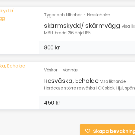
Tyger och tillbehör
·
Hässleholm
skärmskydd/ skärmvägg
Visa l
Mått bredd 216 Höjd 185
800 kr
Väskor
·
Vännäs
Resväska, Echolac
Visa liknande
Hardcase större resväska i OK skick. Hjul, spä
450 kr
Skapa bevaknin