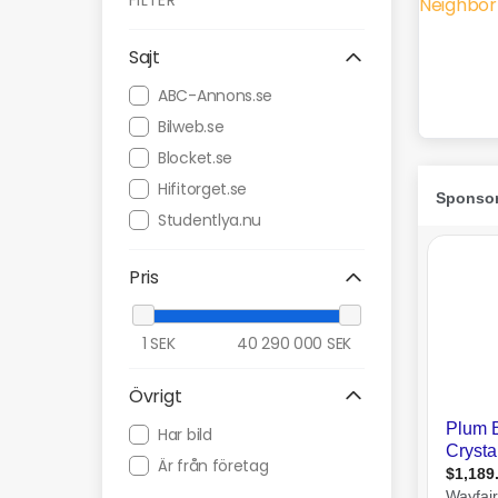
FILTER
Sajt
ABC-Annons.se
Bilweb.se
Blocket.se
Hifitorget.se
Studentlya.nu
Pris
1
SEK
40 290 000
SEK
Övrigt
Har bild
Är från företag