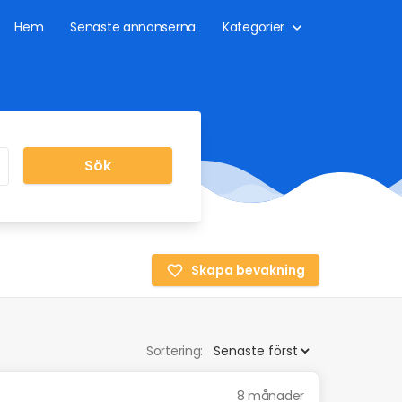
Hem
Senaste annonserna
Kategorier
Sök
Skapa bevakning
Sortering:
8 månader