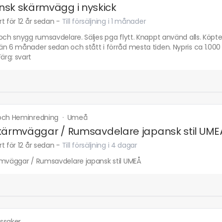
sk skärmvägg i nyskick
t för 12 år sedan
-
Till försäljning i 1 månader
 och snygg rumsavdelare. Säljes pga flytt. Knappt använd alls. Köp
än 6 månader sedan och stått i förråd mesta tiden. Nypris ca 1.0
rg: svart
och Heminredning
·
Umeå
kärmväggar / Rumsavdelare japansk stil UME
t för 12 år sedan
-
Till försäljning i 4 dagar
rmväggar / Rumsavdelare japansk stil UMEÅ
ssaker