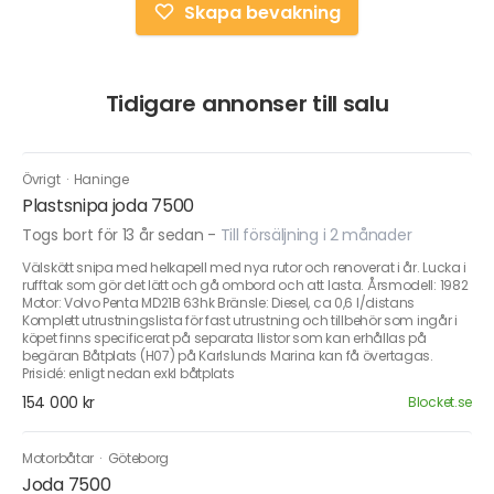
Skapa bevakning
Tidigare annonser till salu
Övrigt
·
Haninge
Plastsnipa joda 7500
Togs bort för 13 år sedan
-
Till försäljning i 2 månader
Välskött snipa med helkapell med nya rutor och renoverat i år. Lucka i
rufftak som gör det lätt och gå ombord och att lasta. Årsmodell: 1982
Motor: Volvo Penta MD21B 63hk Bränsle: Diesel, ca 0,6 l/distans
Komplett utrustningslista för fast utrustning och tillbehör som ingår i
köpet finns specificerat på separata llistor som kan erhållas på
begäran Båtplats (H07) på Karlslunds Marina kan få övertagas.
Prisidé: enligt nedan exkl båtplats
154 000 kr
Blocket.se
Motorbåtar
·
Göteborg
Joda 7500