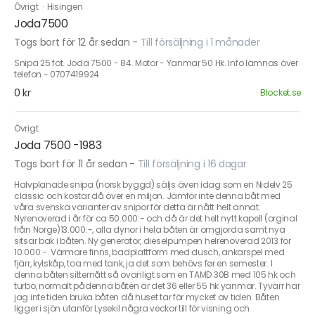
Övrigt
·
Hisingen
Joda7500
Togs bort för 12 år sedan
-
Till försäljning i 1 månader
Snipa 25 fot. Joda 7500 - 84. Motor - Yanmar 50 Hk. Info lämnas över
telefon - 0707419924
0 kr
Blocket.se
Övrigt
Joda 7500 -1983
Togs bort för 11 år sedan
-
Till försäljning i 16 dagar
Halvplanade snipa (norsk byggd) säljs även idag som en Nidelv 25
classic och kostar då över en miljon. Jämför inte denna båt med
våra svenska varianter av snipor för detta är nått helt annat.
Nyrenoverad i år för ca 50.000:- och då är det helt nytt kapell (orginal
från Norge)13.000:-, alla dynor i hela båten är omgjorda samt nya
sitsar bak i båten. Ny generator, dieselpumpen helrenoverad 2013 för
10.000:-. Värmare finns, badplattform med dusch, ankarspel med
fjärr, kylskåp, toa med tank, ja det som behövs før en semester. I
denna båten sitternått så ovanligt som en TAMD 30B med 105 hk och
turbo, normalt pådenna båten är det 36 eller 55 hk yanmar. Tyvärr har
jag inte tiden bruka båten då huset tar för mycket av tiden. Båten
ligger i sjön utanför Lysekil några veckor till för visning och