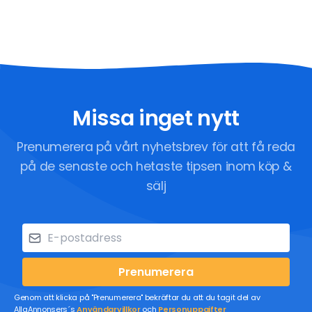
Missa inget nytt
Prenumerera på vårt nyhetsbrev för att få reda
på de senaste och hetaste tipsen inom köp &
sälj
Prenumerera
Genom att klicka på "Prenumerera" bekräftar du att du tagit del av
AllaAnnonsers´s
Användarvillkor
och
Personuppgifter