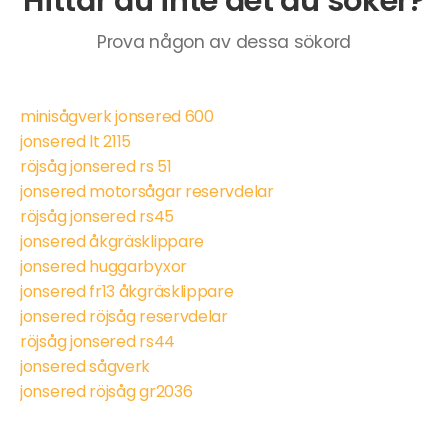
Hittar du inte det du söker?
Prova någon av dessa sökord
minisågverk jonsered 600
jonsered lt 2115
röjsåg jonsered rs 51
jonsered motorsågar reservdelar
röjsåg jonsered rs45
jonsered åkgräsklippare
jonsered huggarbyxor
jonsered fr13 åkgräsklippare
jonsered röjsåg reservdelar
röjsåg jonsered rs44
jonsered sågverk
jonsered röjsåg gr2036