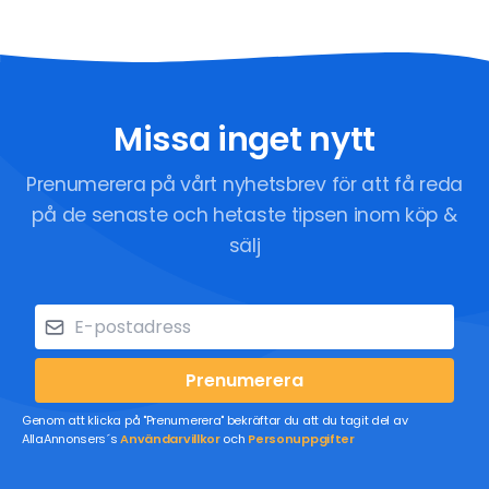
Missa inget nytt
Prenumerera på vårt nyhetsbrev för att få reda
på de senaste och hetaste tipsen inom köp &
sälj
Prenumerera
Genom att klicka på "Prenumerera" bekräftar du att du tagit del av
AllaAnnonsers´s
Användarvillkor
och
Personuppgifter