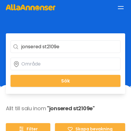
Sök
Allt till salu inom
"jonsered st2109e"
Filter
Skapa bevakning