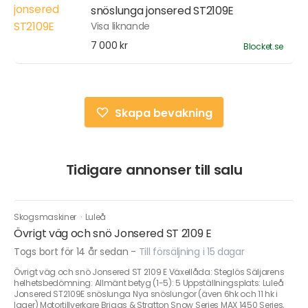
snöslunga jonsered ST2109E
Visa liknande
7 000 kr
Blocket.se
Skapa bevakning
Tidigare annonser till salu
Skogsmaskiner
·
Luleå
Övrigt väg och snö Jonsered ST 2109 E
Togs bort för 14 år sedan
-
Till försäljning i 15 dagar
Övrigt väg och snö Jonsered ST 2109 E Växellåda: Steglös Säljarens
helhetsbedömning: Allmänt betyg (1-5): 5 Uppställningsplats: Luleå
Jonsered ST2109E snöslunga Nya snöslungor (även 6hk och 11 hk i
lager) Motortillverkare Briggs & Stratton Snow Series MAX 1450 Series,