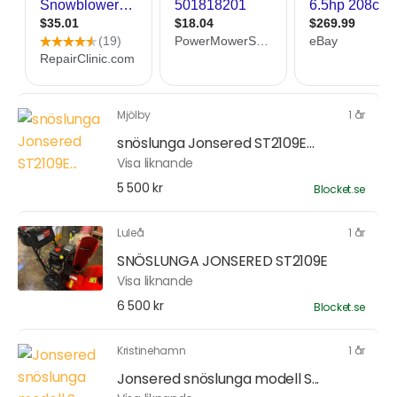
Mjölby
1 år
snöslunga Jonsered ST2109E...
Visa liknande
5 500 kr
Blocket.se
Luleå
1 år
SNÖSLUNGA JONSERED ST2109E
Visa liknande
6 500 kr
Blocket.se
Kristinehamn
1 år
Jonsered snöslunga modell S...