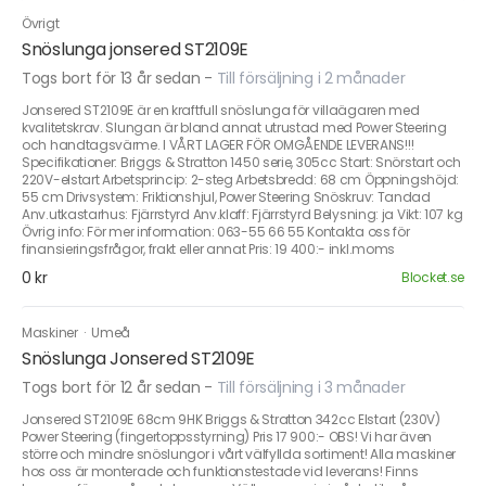
Övrigt
Snöslunga jonsered ST2109E
Togs bort för 13 år sedan
-
Till försäljning i 2 månader
Jonsered ST2109E är en kraftfull snöslunga för villaägaren med
kvalitetskrav. Slungan är bland annat utrustad med Power Steering
och handtagsvärme. I VÅRT LAGER FÖR OMGÅENDE LEVERANS!!!
Specifikationer: Briggs & Stratton 1450 serie, 305cc Start: Snörstart och
220V-elstart Arbetsprincip: 2-steg Arbetsbredd: 68 cm Öppningshöjd:
55 cm Drivsystem: Friktionshjul, Power Steering Snöskruv: Tandad
Anv.utkastarhus: Fjärrstyrd Anv.klaff: Fjärrstyrd Belysning: ja Vikt: 107 kg
Övrig info: För mer information: 063-55 66 55 Kontakta oss för
finansieringsfrågor, frakt eller annat Pris: 19 400:- inkl.moms
0 kr
Blocket.se
Maskiner
·
Umeå
Snöslunga Jonsered ST2109E
Togs bort för 12 år sedan
-
Till försäljning i 3 månader
Jonsered ST2109E 68cm 9HK Briggs & Stratton 342cc Elstart (230V)
Power Steering (fingertoppsstyrning) Pris 17 900:- OBS! Vi har även
större och mindre snöslungor i vårt välfyllda sortiment! Alla maskiner
hos oss är monterade och funktionstestade vid leverans! Finns