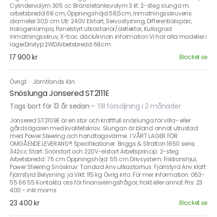
Cylindervolym 305 cc Bränsletanksvolym 3 lit. 2-steg slunga m.
arbetsbredd 68 cm, Öppningshöjd 58,5cm, Inmatningsskruvens
diameter 30,5 cm Utr: 240V Elstart, Servostyrning, Differentialspärr,
Halogenlampa, Panelstyrt utkastarrör/deflektor, Kullagrad
inmatningsskruv, X-trac däckAnnan information:Vi har alla modeller i
lagerDrivtyp:2WDArbetsbredd:68cm
17 900 kr
Blocket.se
Övrigt
·
Jämtlands län
Snöslunga Jonsered ST2111E
Togs bort för 13 år sedan
-
Till försäljning i 2 månader
Jonsered ST2109E är en stor och kraftfull snöslunga för villa- eller
gårdsägaren med kvalitetskrav. Slungan är bland annat utrustad
med Power Steering och handtagsvärme. I VÅRT LAGER FÖR
OMGÅENDE LEVERANS!!! Specifikationer: Briggs & Stratton 1650 serie,
342cc Start: Snörstart och 220V-elstart Arbetsprincip: 2-steg
Arbetsbredd: 76 cm Öppningshöjd: 55 cm Drivsystem: Friktionshjul,
Power Steering Snöskruv: Tandad Anv.utkastarhus: Fjärrstyrd Anv.klaff:
Fjärrstyrd Belysning: ja Vikt: 115 kg Övrig info: För mer information: 063-
55 66 55 Kontakta oss för finansieringsfrågor, frakt eller annat Pris: 23
400:- inkl.moms
23 400 kr
Blocket.se