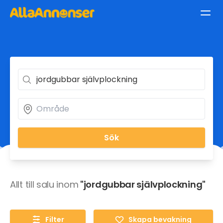
Sök
Allt till salu inom
"jordgubbar självplockning"
Filter
Skapa bevakning