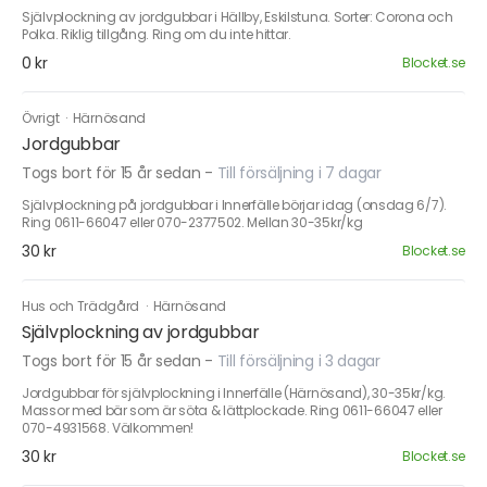
Självplockning av jordgubbar i Hällby, Eskilstuna. Sorter: Corona och
Polka. Riklig tillgång. Ring om du inte hittar.
0 kr
Blocket.se
Övrigt
·
Härnösand
Jordgubbar
Togs bort för 15 år sedan
-
Till försäljning i 7 dagar
Självplockning på jordgubbar i Innerfälle börjar idag (onsdag 6/7).
Ring 0611-66047 eller 070-2377502. Mellan 30-35kr/kg
30 kr
Blocket.se
Hus och Trädgård
·
Härnösand
Självplockning av jordgubbar
Togs bort för 15 år sedan
-
Till försäljning i 3 dagar
Jordgubbar för självplockning i Innerfälle (Härnösand), 30-35kr/kg.
Massor med bär som är söta & lättplockade. Ring 0611-66047 eller
070-4931568. Välkommen!
30 kr
Blocket.se