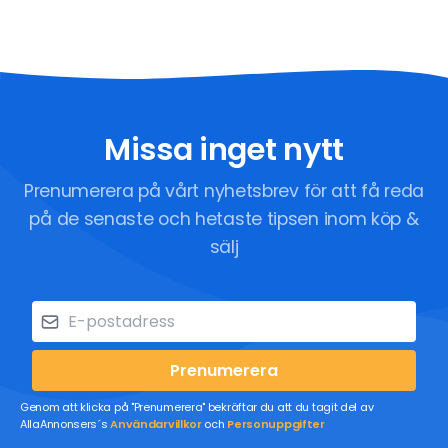
Missa inget nytt
Prenumerera på vårt nyhetsbrev för att få reda
på de senaste och hetaste tipsen inom köp &
sälj
Prenumerera
Genom att klicka på "Prenumerera" bekräftar du att du tagit del av
AllaAnnonsers´s
Användarvillkor
och
Personuppgifter