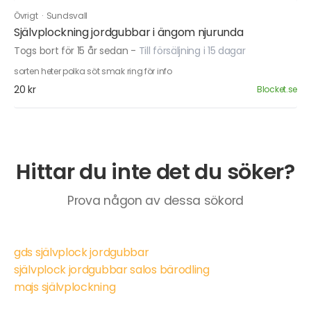
Övrigt
·
Sundsvall
Självplockning jordgubbar i ängom njurunda
Togs bort för 15 år sedan
-
Till försäljning i 15 dagar
sorten heter polka söt smak ring för info
20 kr
Blocket.se
Hittar du inte det du söker?
Prova någon av dessa sökord
gds självplock jordgubbar
självplock jordgubbar salos bärodling
majs självplockning