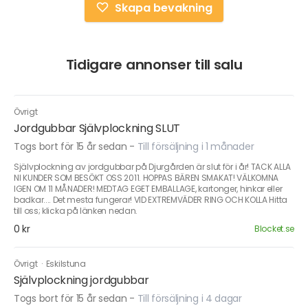
Skapa bevakning
Tidigare annonser till salu
Övrigt
Jordgubbar Självplockning SLUT
Togs bort för 15 år sedan
-
Till försäljning i 1 månader
Självplockning av jordgubbar på Djurgården är slut för i år! TACK ALLA
NI KUNDER SOM BESÖKT OSS 2011. HOPPAS BÄREN SMAKAT! VÄLKOMNA
IGEN OM 11 MÅNADER! MEDTAG EGET EMBALLAGE, kartonger, hinkar eller
badkar.... Det mesta fungerar! VID EXTREMVÄDER RING OCH KOLLA Hitta
till oss; klicka på länken nedan.
0 kr
Blocket.se
Övrigt
·
Eskilstuna
Självplockning jordgubbar
Togs bort för 15 år sedan
-
Till försäljning i 4 dagar